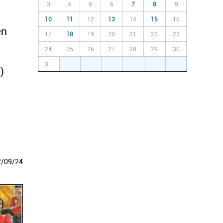
3
4
5
6
7
8
9
10
11
12
13
14
15
16
en
17
18
19
20
21
22
23
24
25
26
27
28
29
30
31
1
2
3
4
5
6
)
2
/
09
/
24