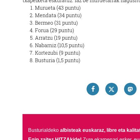
txapelketa eskuratuz. Iaz be muruetarrak nagusi
Murueta (43 puntu)
Mendata (34 puntu)
Bermeo (31 puntu)
Forua (29 puntu)
Arratzu (19 puntu)
Nabarniz (10,5 puntu)
Kortezubi (9 puntu)
Busturia (1,5 puntu)
Busturialdeko
albisteak euskaraz, libre eta kalita
Egin zaitez HITZAkide!
Zure ekarpenari esker, eu