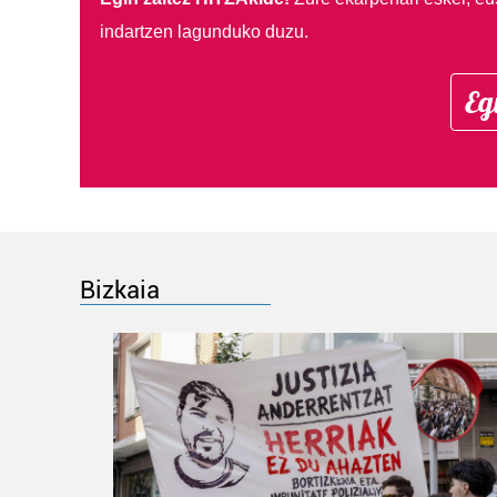
indartzen lagunduko duzu.
Eg
Bizkaia