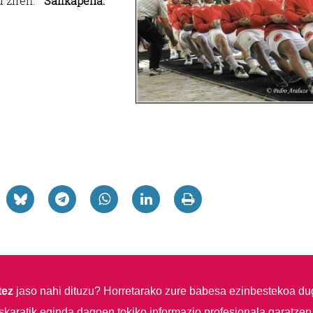
tu ziren.
Sailkapena:
tez
jaso nahi dituzu?
Horretarako zure babesa ezinbestekoa du
skaratik eginda dagoen tokiko informazio profesionala garatzen