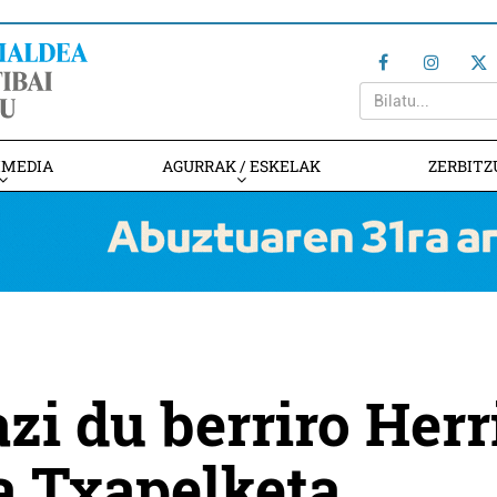
IMEDIA
AGURRAK / ESKELAK
ZERBITZ
zi du berriro Herr
a Txapelketa