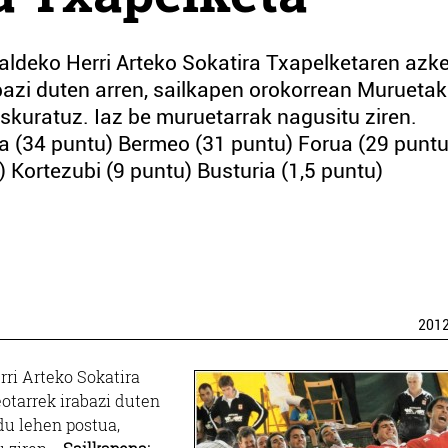
ldeko Herri Arteko Sokatira Txapelketaren azk
bazi duten arren, sailkapen orokorrean Muruetak
skuratuz. Iaz be muruetarrak nagusitu ziren.
a (34 puntu) Bermeo (31 puntu) Forua (29 puntu
 Kortezubi (9 puntu) Busturia (1,5 puntu)
201
ri Arteko Sokatira
otarrek irabazi duten
u lehen postua,