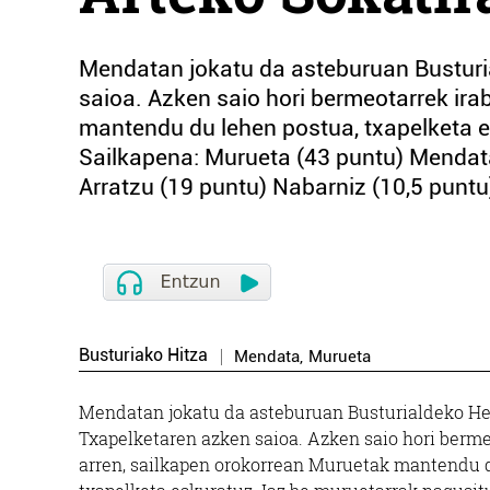
Mendatan jokatu da asteburuan Busturia
saioa. Azken saio hori bermeotarrek ira
mantendu du lehen postua, txapelketa e
Sailkapena: Murueta (43 puntu) Mendat
Arratzu (19 puntu) Nabarniz (10,5 puntu)
Busturiako Hitza
Mendata
,
Murueta
Mendatan jokatu da asteburuan Busturialdeko Her
Txapelketaren azken saioa. Azken saio hori berme
arren, sailkapen orokorrean Muruetak mantendu d