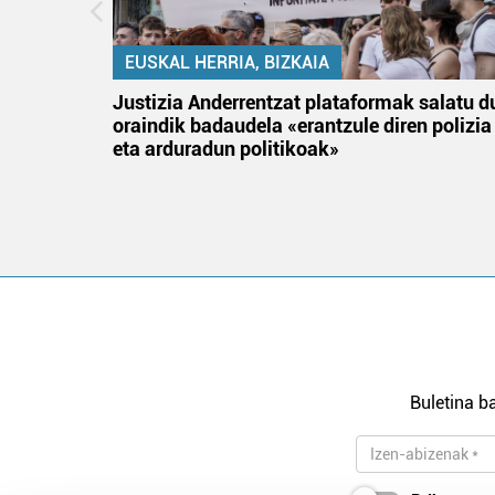
EUSKAL HERRIA, BIZKAIA
an
Justizia Anderrentzat plataformak salatu d
oraindik badaudela «erantzule diren polizia
eta arduradun politikoak»
Buletina ba