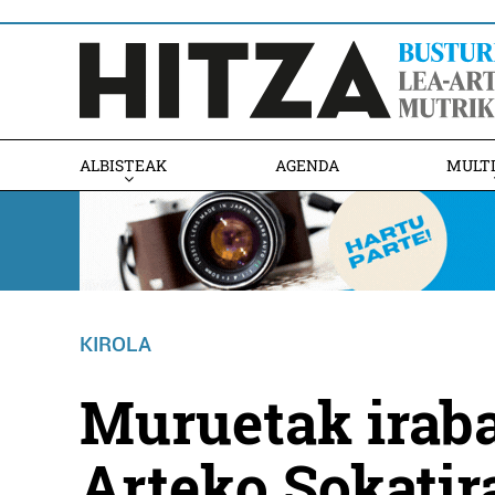
ALBISTEAK
AGENDA
MULT
KIROLA
Muruetak iraba
Arteko Sokatir