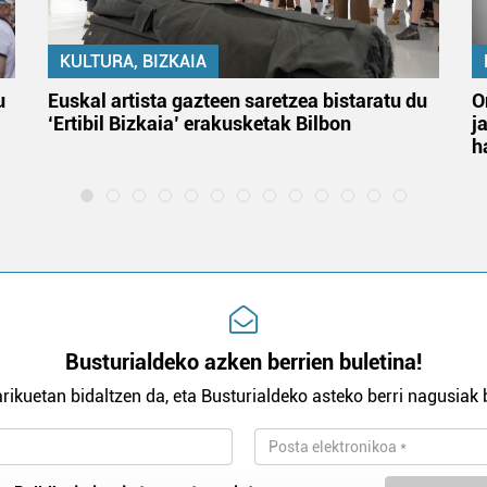
KULTURA, BIZKAIA
u
Euskal artista gazteen saretzea bistaratu du
O
‘Ertibil Bizkaia’ erakusketak Bilbon
j
h
Busturialdeko azken berrien buletina!
rikuetan bidaltzen da, eta Busturialdeko asteko berri nagusiak b