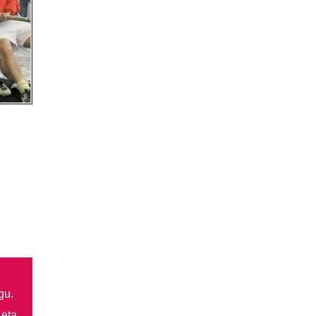
gu.
 eta