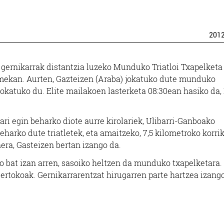
201
 gernikarrak distantzia luzeko Munduko Triatloi Txapelketa
mekan. Aurten, Gazteizen (Araba) jokatuko dute munduko
jokatuko du. Elite mailakoen lasterketa 08:30ean hasiko da
ari egin beharko diote aurre kirolariek, Ulibarri-Ganboako
beharko dute triatletek, eta amaitzeko, 7,5 kilometroko korri
nera, Gasteizen bertan izango da.
o bat izan arren, sasoiko heltzen da munduko txapelketara. 
ertokoak. Gernikarrarentzat hirugarren parte hartzea izang