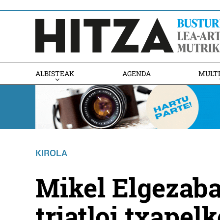
ALBISTEAK
AGENDA
MULT
KIROLA
Mikel Elgezab
triatloi txapel