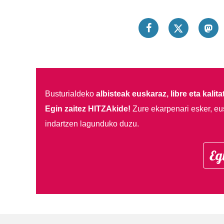
Busturialdeko
albisteak euskaraz, libre eta kalita
Egin zaitez HITZAkide!
Zure ekarpenari esker, eu
indartzen lagunduko duzu.
Eg