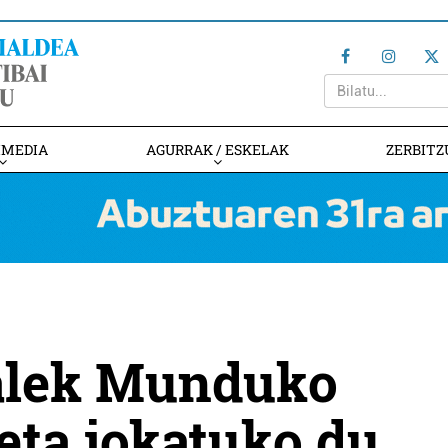
IMEDIA
AGURRAK / ESKELAK
ZERBITZ
alek Munduko
keta jokatuko du,