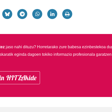
tez
jaso nahi dituzu?
Horretarako zure babesa ezinbestekoa du
skaratik eginda dagoen tokiko informazio profesionala garatzen
in HITZAkide