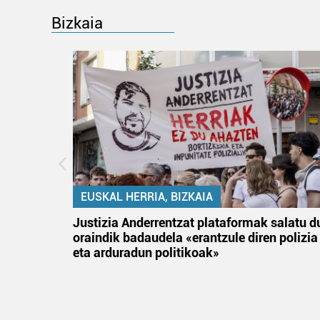
Bizkaia
EUSKAL HERRIA, BIZKAIA
an
Justizia Anderrentzat plataformak salatu d
oraindik badaudela «erantzule diren polizia
eta arduradun politikoak»