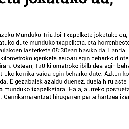
luzeko Munduko Triatloi Txapelketa jokatuko du,
atuko dute munduko txapelketa, eta horrenbeste
mailakoen lasterketa 08:30ean hasiko da, Landa
 kilometroko igeriketa saioari egin beharko diote
ziran. Ostean, 120 kilometroko ibilbidea egin beh
metroko korrika saioa egin beharko dute. Azken ko
 da. Elgezabalek azaldu duenez, duela hiru aste
 da munduko txapelketara. Hala, aurreko postuet
 Gernikarrarentzat hirugarren parte hartzea iz