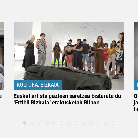
KULTURA, BIZKAIA
u
Euskal artista gazteen saretzea bistaratu du
O
‘Ertibil Bizkaia’ erakusketak Bilbon
j
h