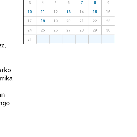
3
4
5
6
7
8
9
10
11
12
13
14
15
16
17
18
19
20
21
22
23
24
25
26
27
28
29
30
31
1
2
3
4
5
6
z,
arko
rrika
an
ango