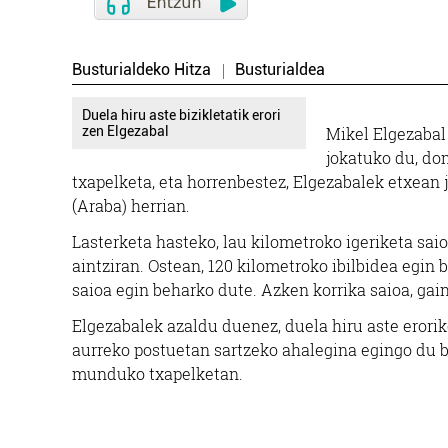
Busturialdeko Hitza
Busturialdea
Duela hiru aste bizikletatik erori
zen Elgezabal
Mikel Elgezabal
jokatuko du, do
txapelketa, eta horrenbestez, Elgezabalek etxean 
(Araba) herrian.
Lasterketa hasteko, lau kilometroko igeriketa saio
aintziran. Ostean, 120 kilometroko ibilbidea egin 
saioa egin beharko dute. Azken korrika saioa, gai
Elgezabalek azaldu duenez, duela hiru aste erorik
aurreko postuetan sartzeko ahalegina egingo du b
munduko txapelketan.