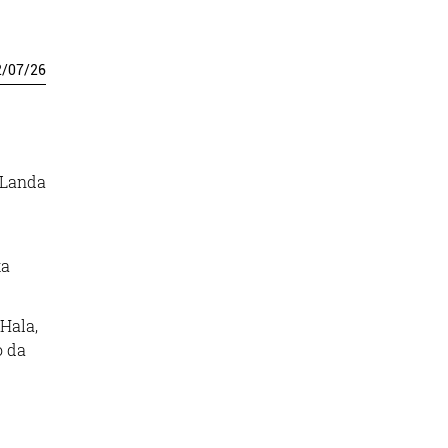
2
/
07
/
26
, Landa
ka
Hala,
o da