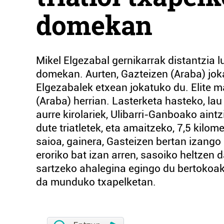
domekan
Mikel Elgezabal gernikarrak distantzia 
domekan. Aurten, Gazteizen (Araba) jok
Elgezabalek etxean jokatuko du. Elite 
(Araba) herrian. Lasterketa hasteko, lau
aurre kirolariek, Ulibarri-Ganboako aint
dute triatletek, eta amaitzeko, 7,5 kilo
saioa, gainera, Gasteizen bertan izango
eroriko bat izan arren, sasoiko heltzen
sartzeko ahalegina egingo du bertokoak.
da munduko txapelketan.