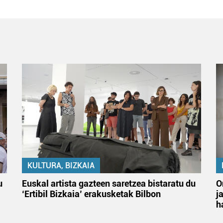
KULTURA, BIZKAIA
u
Euskal artista gazteen saretzea bistaratu du
O
‘Ertibil Bizkaia’ erakusketak Bilbon
j
h