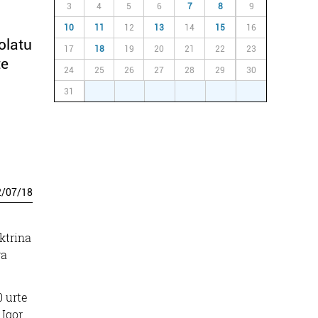
3
4
5
6
7
8
9
10
11
12
13
14
15
16
olatu
17
18
19
20
21
22
23
te
24
25
26
27
28
29
30
31
1
2
3
4
5
6
2
/
07
/
18
ktrina
ra
 urte
 Igor