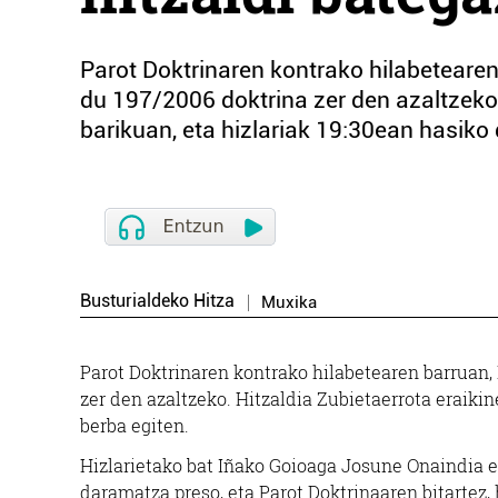
Parot Doktrinaren kontrako hilabetearen 
du 197/2006 doktrina zer den azaltzeko
barikuan, eta hizlariak 19:30ean hasiko d
Busturialdeko Hitza
Muxika
Parot Doktrinaren kontrako hilabetearen barruan, 
zer den azaltzeko. Hitzaldia Zubietaerrota eraiki
berba egiten.
Hizlarietako bat Iñako Goioaga Josune Onaindia 
daramatza preso, eta Parot Doktrinaaren bitartez, 