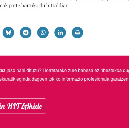
ak parte hartuko du hitzaldian.
tez
jaso nahi dituzu?
Horretarako zure babesa ezinbestekoa du
skaratik eginda dagoen tokiko informazio profesionala garatzen
in HITZAkide