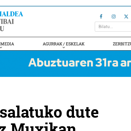
IMEDIA
AGURRAK / ESKELAK
ZERBITZ
 salatuko dute
az Muxikan