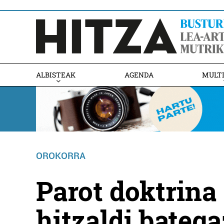
ALBISTEAK
AGENDA
MULT
OROKORRA
Parot doktrina
hitzaldi bateg