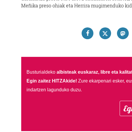
Meñika preso ohiak eta Herrira mugimenduko kide
Busturialdeko
albisteak euskaraz, libre eta kalita
Egin zaitez HITZAkide!
Zure ekarpenari esker, eu
indartzen lagunduko duzu.
Eg