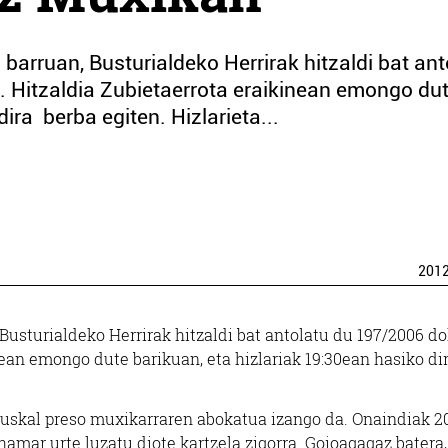
barruan, Busturialdeko Herrirak hitzaldi bat ant
. Hitzaldia Zubietaerrota eraikinean emongo du
ira berba egiten. Hizlarieta...
201
Busturialdeko Herrirak hitzaldi bat antolatu du 197/2006 do
nean emongo dute barikuan, eta hizlariak 19:30ean hasiko di
euskal preso muxikarraren abokatua izango da. Onaindiak 20
hamar urte luzatu diote kartzela zigorra. Goioagagaz batera,