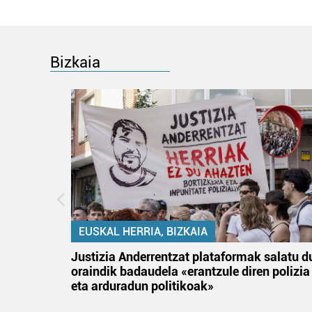
Bizkaia
EUSKAL HERRIA, BIZKAIA
tik
Justizia Anderrentzat plataformak salatu d
 gizon
oraindik badaudela «erantzule diren polizia
eta arduradun politikoak»