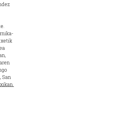
andez
e.
rnika-
txetik
tea
an,
iaren
ngo
, San
xikan.