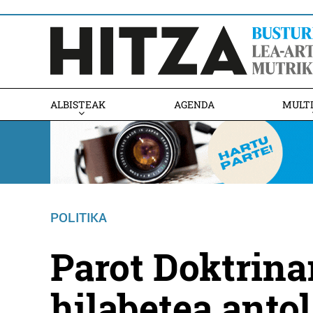
ALBISTEAK
AGENDA
MULT
POLITIKA
Parot Doktrina
hilabetea anto