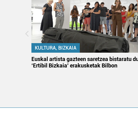
KULTURA, BIZKAIA
na
Euskal artista gazteen saretzea bistaratu d
‘Ertibil Bizkaia’ erakusketak Bilbon