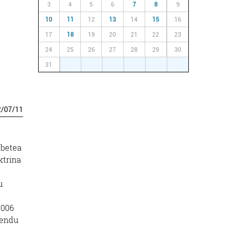
3
4
5
6
7
8
9
10
11
12
13
14
15
16
17
18
19
20
21
22
23
24
25
26
27
28
29
30
31
1
2
3
4
5
6
2
/
07
/
11
abetea
ktrina
u
2006
mendu