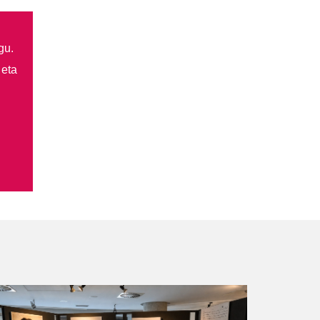
gu.
 eta