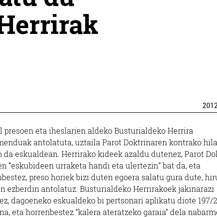
Herrirak
201
l presoen eta iheslarien aldeko Busturialdeko Herrira
enduak antolatuta, uztaila Parot Doktrinaren kontrako hil
o da eskualdean. Herrirako kideek azaldu dutenez, Parot Do
n “eskubideen urraketa handi eta ulertezin” bat da, eta
bestez, preso horiek bizi duten egoera salatu gura dute, hir
n ezberdin antolatuz. Busturialdeko Herrirakoek jakinarazi
ez, dagoeneko eskualdeko bi pertsonari aplikatu diote 197/
ina, eta horrenbestez “kalera ateratzeko garaia” dela nabar