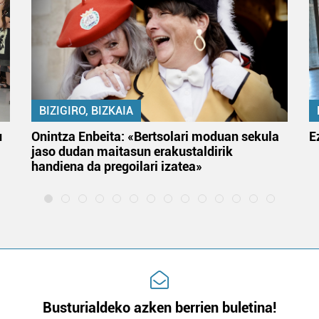
BIZIGIRO, BIZKAIA
u
Onintza Enbeita: «Bertsolari moduan sekula
E
jaso dudan maitasun erakustaldirik
handiena da pregoilari izatea»
Busturialdeko azken berrien buletina!