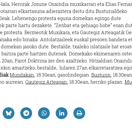
 Hala, Herrirak Josune Onaindia muxikarrari eta Elias Fern
otarrari elkartasuna adieraztera deitu ditu Busturialdeko
nleak. Lehenengo protesta eguna domekan egingo dute
ek parte hartu dezakete. “Zenbat eta gehiago hobe” esan dut
 protesta. Bermeotik Muxikara, eta Gautegiz Arteagatik Ge
banaka edo binaka. Antolatzaileek euskal presoen bandera e
 domekan jasoko dute. Bestalde, txaleko islatzaile bat eroa
o baitira parte hartzen dutenek. Domekako ekimenaren oste
 20an, Parot Doktrina zer den azaltzeko. Hitzaldian Onaind
tekin amaitzeko, bestalde, hilaren 27an elkarretaratzea egi
diak
Mundakan.
18:30ean, gasolindegian.
Busturin.
18:30ean
no aurrean.
Gautegiz Arteagan.
18:30ean, herriko plazan.
Mu