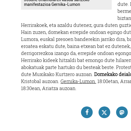
dute.
manifestazioa Gernika-Lumon
berme
bizta
Herrirakoek, eta azaldu dutenez, gura duten guzti
Hain zuzen, domekan errepide ondoan egingo dute
Lumora, euskal presoen banderekin jarriko dira, 
eroatea eskatu dute, baina etxean bat ez dutenek,
derrigorrezkoa izango da, errepide ondoan egong
Herrirako kideek hitzaldi bat emongo dute hilaren
abokatuak parte hartuko du besteak beste. Protes
dute Muxikako Kurtzero auzoan.
Domekako deial
Kristobal auzoan.
Gernika-Lumon.
18:00etan, Arra
18:30ean, Ariatza auzoan.