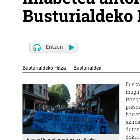
Busturialdeko 
Busturialdeko Hitza
Busturialdea
Euska
mugim
izang
presoe
horren
ekime
duten
doktr
Josune Onaindiaren kasua saltzeko