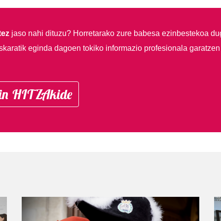
tez
jaso nahi dituzu?
Horretarako zure babesa ezinbestekoa du
skaratik eginda dagoen tokiko informazio profesionala garatzen
in HITZAkide