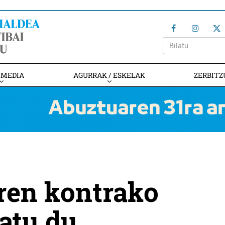
IMEDIA
AGURRAK / ESKELAK
ZERBITZ
ren kontrako
latu du