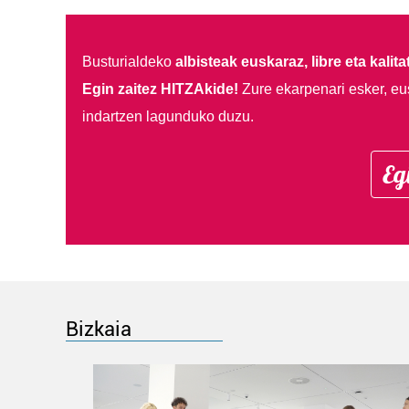
Busturialdeko
albisteak euskaraz, libre eta kalita
Egin zaitez HITZAkide!
Zure ekarpenari esker, eu
indartzen lagunduko duzu.
Eg
Bizkaia