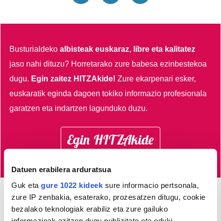
Busturialdeko
albisteak euskaraz, libre eta kalitatez
jaso nahi dituzu?
Horretarako zure babesa ezinbestekoa
dugu.
Egin zaitez HITZAkide!
Zure ekarpenari esker,
euskaratik eginda dagoen tokiko informazio profesionala
garatzen eta indartzen lagunduko duzu.
Egin HITZAkide
Datuen erabilera arduratsua
Guk eta
gure 1022 kideek
sure informacio pertsonala,
zure IP zenbakia, esaterako, prozesatzen ditugu, cookie
AGENDA
bezalako teknologiak erabiliz eta zure gailuko
informazioak azitzen dugu publizitate eta eduki