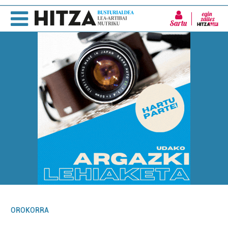
Sartu
OROKORRA