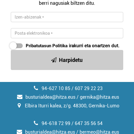
berri nagusiak biltzen ditu.
zerbitzuak hobetzeko asmoz, cookie teknologiaz
baliatzen gara. Ohar hau onartuz gero, teknologia hori
erabiltzeko baimen esplizitua ematen diguzu.
Gehiago
irakurri
Pribatutasun Politika
irakurri eta onartzen dut.
Harpidetu
94-627 10 85 / 607 29 22 23
busturialdea@hitza.eus / gernika@hitza.eus
Elbira Iturri kalea, z/g. 48300, Gernika-Lumo
94-618 72 99 / 647 35 56 54
busturialdea@hitza.eus / bermeo@hitza.eus