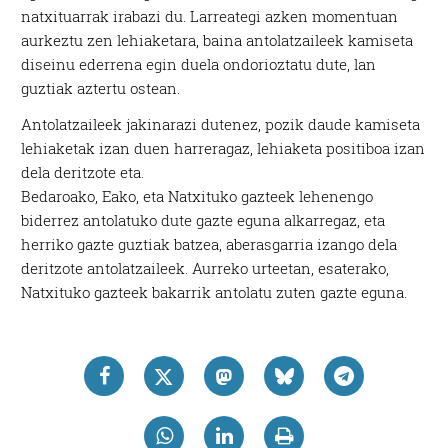
natxituarrak irabazi du. Larreategi azken momentuan
aurkeztu zen lehiaketara, baina antolatzaileek kamiseta
diseinu ederrena egin duela ondorioztatu dute, lan
guztiak aztertu ostean.
Antolatzaileek jakinarazi dutenez, pozik daude kamiseta
lehiaketak izan duen harreragaz, lehiaketa positiboa izan
dela deritzote eta.
Bedaroako, Eako, eta Natxituko gazteek lehenengo
biderrez antolatuko dute gazte eguna alkarregaz, eta
herriko gazte guztiak batzea, aberasgarria izango dela
deritzote antolatzaileek. Aurreko urteetan, esaterako,
Natxituko gazteek bakarrik antolatu zuten gazte eguna.