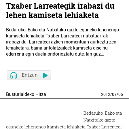
Txaber Larreategik irabazi du
lehen kamiseta lehiaketa
Bedaruko, Eako eta Natxituko gazte eguneko lehenengo
kamiseta lehiaketa Txaber Larreategi natxituarrak
irabazi du. Larreategi azken momentuan aurkeztu zen
lehiaketara, baina antolatzaileek kamiseta diseinu
ederrena egin duela ondorioztatu dute, lan guz...
Busturialdeko Hitza
2012
/
07
/
05
Bedaruko, Eako eta
Natxituko gazte
eguneko lehenengo kamiseta lehiaketa Txaber Larreategi