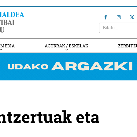
IMEDIA
AGURRAK / ESKELAK
ZERBITZ
ntzertuak eta