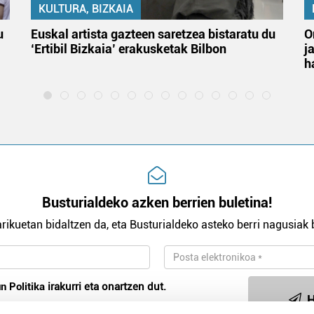
KULTURA, BIZKAIA
u
Euskal artista gazteen saretzea bistaratu du
O
‘Ertibil Bizkaia’ erakusketak Bilbon
j
h
Busturialdeko azken berrien buletina!
rikuetan bidaltzen da, eta Busturialdeko asteko berri nagusiak b
n Politika
irakurri eta onartzen dut.
H