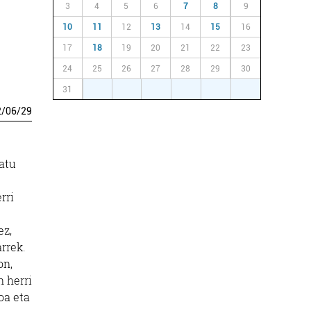
3
4
5
6
7
8
9
10
11
12
13
14
15
16
17
18
19
20
21
22
23
24
25
26
27
28
29
30
31
1
2
3
4
5
6
2
/
06
/
29
atu
rri
ez,
rrek.
on,
n herri
oa eta