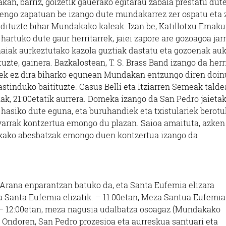
an, barriz, goizetik gauerako egitarau zabala prestatu dute
urrengo zapatuan be izango dute mundakarrez zer ospatu eta
 dituzte bihar Mundakako kaleak. Izan be, Katillotxu Ema
hartuko dute gaur herritarrek, jaiei zapore are gozoagoa jarr
haiak aurkeztutako kazola guztiak dastatu eta gozoenak au
uzte, gainera. Bazkalostean, T. S. Brass Band izango da herr
iek ez dira biharko egunean Mundakan entzungo diren doin
stinduko baitituzte. Casus Belli eta Itziarren Semeak talde
ak, 21:00etatik aurrera. Domeka izango da San Pedro jaieta
asiko dute eguna, eta buruhandiek eta txistulariek berot
avarrak kontzertua emongo du plazan. Saioa amaituta, azken
kako abesbatzak emongo duen kontzertua izango da
 Arana enparantzan batuko da, eta Santa Eufemia elizara
da Santa Eufemia elizatik. – 11:00etan, Meza Santua Eufemia
. – 12:00etan, meza nagusia udalbatza osoagaz (Mundakako
 Ondoren, San Pedro prozesioa eta aurreskua santuari eta