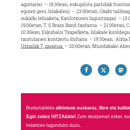
agintariei. – 18:30ean, eskupilota partidak frontoi
eginez gero, Islakalen). – 23:00etan, Oxabi taldea
sukalki lehiaketa, Katilotxuren laguntzagaz. – 13:
19:00etan, T. S Brass Band fanfarria. – 21:00etan, 
10:30ean, Eskubaloi Txapelketa, Islakale kiroldeg
txistularien kontzertu ibiltaria. – 19:30ean, Alma
Uztailak 7, zapatua.
– 20:00etan, Mundakako Abesb
Busturialdeko
albisteak euskaraz, libre eta kalita
Egin zaitez HITZAkide!
Zure ekarpenari esker, eu
indartzen lagunduko duzu.