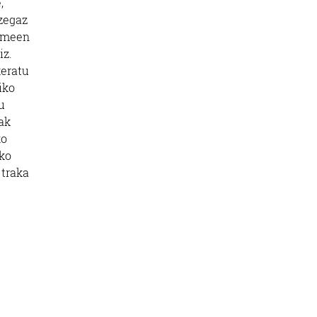
,
 zegaz
kumeen
iz.
keratu
iko
u
ak
ko
uko
 traka