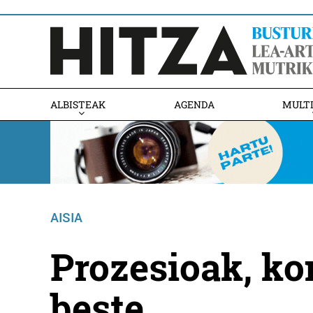
ALBISTEAK
AGENDA
MULT
AISIA
Prozesioak, ko
beste...