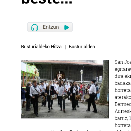
Busturialdeko Hitza
Busturialdea
San Joa
egitara
dira ek
badakar
horreta
aterako
Bermeo
Aurresk
barriz,
horreta