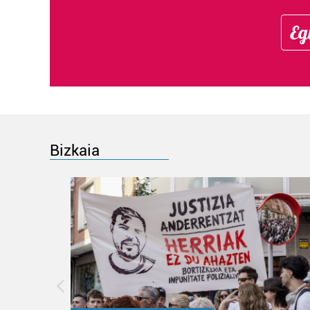
Eg
Bizkaia