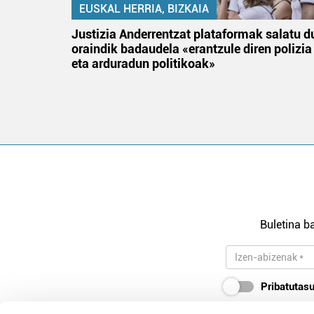
EUSKAL HERRIA, BIZKAIA
tik
Justizia Anderrentzat plataformak salatu d
 gizon
oraindik badaudela «erantzule diren polizia
eta arduradun politikoak»
Buletina ba
Pribatutasu