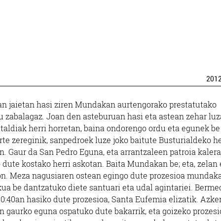
201
n jaietan hasi ziren Mundakan aurtengorako prestatutako
u zabalagaz. Joan den asteburuan hasi eta astean zehar luz
italdiak herri horretan, baina ondorengo ordu eta egunek be
te zereginik, sanpedroek luze joko baitute Busturialdeko he
n. Gaur da San Pedro Eguna, eta arrantzaleen patroia kalera
 dute kostako herri askotan. Baita Mundakan be; eta, zelan 
n. Meza nagusiaren ostean egingo dute prozesioa mundaka
ua be dantzatuko diete santuari eta udal agintariei. Berme
 10:40an hasiko dute prozesioa, Santa Eufemia elizatik. Azke
n gaurko eguna ospatuko dute bakarrik, eta goizeko prozesi