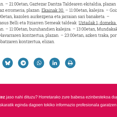
an. – 21:00etan, Gaztezar Dantza Taldearen ekitaldia, plazan 
gaz erromeria, plazan.
Ekainak 30.
– 11:00etan, kalejira. – Goi
00etan, kazolen aurkezpena eta jarraian sari banaketa. –
Casus Belli eta Itziarren Semeak taldeak.
Uztailak 1, domeka.
ian. – 11:00etan, buruhandien kalejira. – 13:00etan, Mundaka
 Navarraren kontzertua, plazan. – 23:00etan, azken traka, por
atzaren kontzertua, elizan.
tez
jaso nahi dituzu?
Horretarako zure babesa ezinbestekoa du
skaratik eginda dagoen tokiko informazio profesionala garatzen