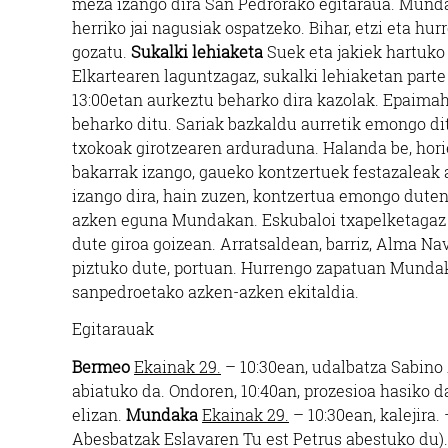
meza izango dira San Pedrorako egitaraua. Mundak
herriko jai nagusiak ospatzeko. Bihar, etzi eta h
gozatu.
Sukalki lehiaketa
Suek eta jakiek hartuko
Elkartearen laguntzagaz, sukalki lehiaketan parte 
13:00etan aurkeztu beharko dira kazolak. Epaima
beharko ditu. Sariak bazkaldu aurretik emongo dit
txokoak girotzearen arduraduna. Halanda be, hor
bakarrak izango, gaueko kontzertuek festazaleak a
izango dira, hain zuzen, kontzertua emongo duten
azken eguna Mundakan. Eskubaloi txapelketagaz h
dute giroa goizean. Arratsaldean, barriz, Alma N
piztuko dute, portuan. Hurrengo zapatuan Munda
sanpedroetako azken-azken ekitaldia.
Egitarauak
Bermeo
Ekainak 29.
– 10:30ean, udalbatza Sabino
abiatuko da. Ondoren, 10:40an, prozesioa hasiko 
elizan.
Mundaka
Ekainak 29.
– 10:30ean, kalejira
Abesbatzak Eslavaren Tu est Petrus abestuko du).