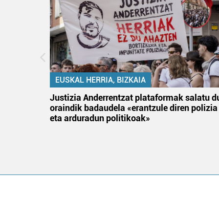
EUSKAL HERRIA, BIZKAIA
an
Justizia Anderrentzat plataformak salatu d
oraindik badaudela «erantzule diren polizia
eta arduradun politikoak»