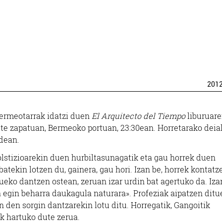
201
bermeotarrak idatzi duen
El Arquitecto del Tiempo
liburuar
te zapatuan, Bermeoko portuan, 23:30ean. Horretarako deia
ldean.
lstizioarekin duen hurbiltasunagatik eta gau horrek duen
atekin lotzen du, gainera, gau hori. Izan be, horrek kontatz
ueko dantzen ostean, zeruan izar urdin bat agertuko da. Iza
a egin beharra daukagula naturara». Profeziak aipatzen ditu
 den sorgin dantzarekin lotu ditu. Horregatik, Gangoitik
ek hartuko dute zerua.