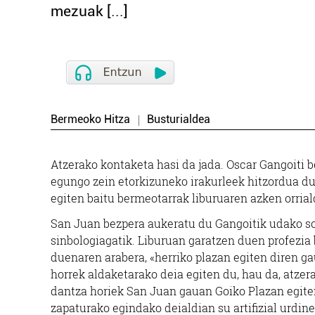
mezuak [...]
Bermeoko Hitza
Busturialdea
Atzerako kontaketa hasi da jada. Oscar Gangoiti 
egungo zein etorkizuneko irakurleek hitzordua du
egiten baitu bermeotarrak liburuaren azken orria
San Juan bezpera aukeratu du Gangoitik udako so
sinbologiagatik. Liburuan garatzen duen profezia b
duenaren arabera, «herriko plazan egiten diren ga
horrek aldaketarako deia egiten du, hau da, atzer
dantza horiek San Juan gauan Goiko Plazan egiten
zapaturako egindako deialdian su artifizial urdin