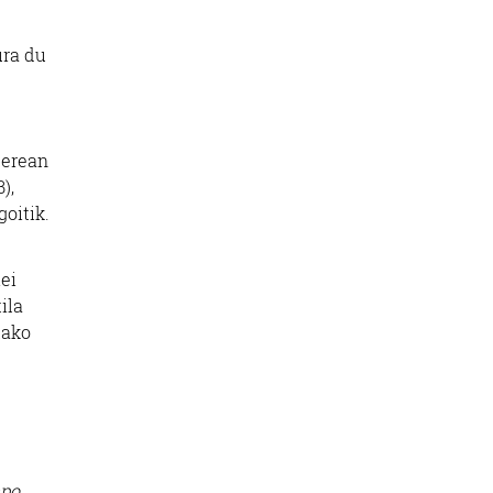
ura du
berean
),
oitik.
ei
ila
tako
mpo