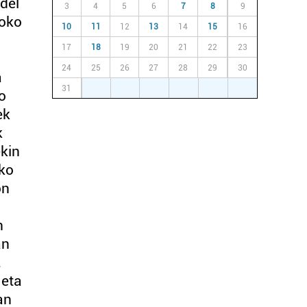
del
3
4
5
6
7
8
9
eoko
10
11
12
13
14
15
16
17
18
19
20
21
22
23
24
25
26
27
28
29
30
a
31
1
2
3
4
5
6
o
ek
k
kin
uko
on
n
an
,
 eta
an