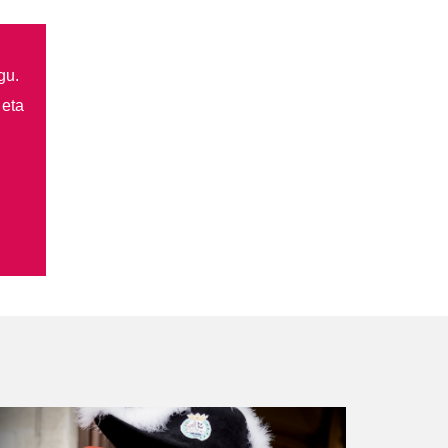
gu.
 eta