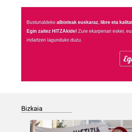
Busturialdeko
albisteak euskaraz, libre eta kalita
Egin zaitez HITZAkide!
Zure ekarpenari esker, eu
indartzen lagunduko duzu.
Eg
Bizkaia