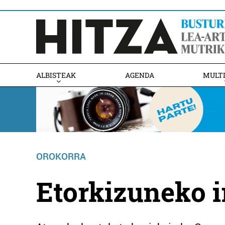
ALBISTEAK
AGENDA
MULT
OROKORRA
Etorkizuneko i