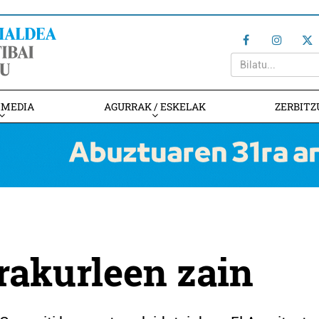
IMEDIA
AGURRAK / ESKELAK
ZERBITZ
rakurleen zain