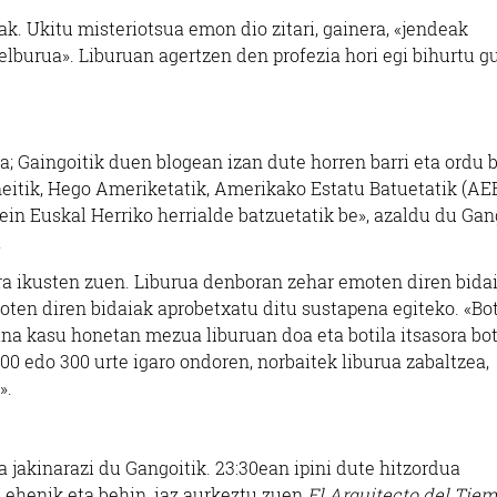
ak. Ukitu misteriotsua emon dio zitari, gainera, «jendeak
helburua». Liburuan agertzen den profezia hori egi bihurtu g
 Gaingoitik duen blogean izan dute horren barri eta ordu 
dneitik, Hego Ameriketatik, Amerikako Estatu Batuetatik (AEB
ein Euskal Herriko herrialde batzuetatik be», azaldu du Gang
.
ra ikusten zuen. Liburua denboran zehar emoten diren bidai
ten diren bidaiak aprobetxatu ditu sustapena egiteko. «Bot
na kasu honetan mezua liburuan doa eta botila itsasora bo
0 edo 300 urte igaro ondoren, norbaitek liburua zabaltzea,
».
a jakinarazi du Gangoitik. 23:30ean ipini dute hitzordua
Lehenik eta behin, iaz aurkeztu zuen
El Arquitecto del Tie