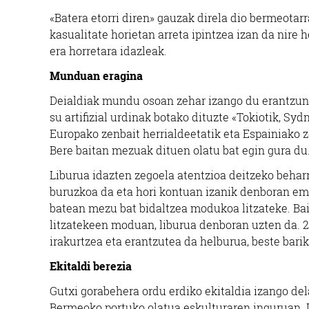
«Batera etorri diren» gauzak direla dio bermeotarr
kasualitate horietan arreta ipintzea izan da nire 
era horretara idazleak.
Munduan eragina
Deialdiak mundu osoan zehar izango du erantzuna;
su artifizial urdinak botako dituzte «Tokiotik, Sy
Europako zenbait herrialdeetatik eta Espainiako z
Bere baitan mezuak dituen olatu bat egin gura du
Liburua idazten zegoela atentzioa deitzeko behar
buruzkoa da eta hori kontuan izanik denboran emo
batean mezu bat bidaltzea modukoa litzateke. Bai
litzatekeen moduan, liburua denboran uzten da. 20
irakurtzea eta erantzutea da helburua, beste barik
Ekitaldi berezia
Gutxi gorabehera ordu erdiko ekitaldia izango del
Bermeoko portuko olatua eskulturaren inguruan. 