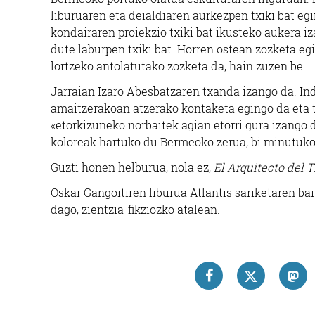
liburuaren eta deialdiaren aurkezpen txiki bat eg
kondairaren proiekzio txiki bat ikusteko aukera i
dute laburpen txiki bat. Horren ostean zozketa eg
lortzeko antolatutako zozketa da, hain zuzen be.
Jarraian Izaro Abesbatzaren txanda izango da. Ind
amaitzerakoan atzerako kontaketa egingo da eta ta
«etorkizuneko norbaitek agian etorri gura izango 
koloreak hartuko du Bermeoko zerua, bi minutuko 
Guzti honen helburua, nola ez,
El Arquitecto del 
Oskar Gangoitiren liburua Atlantis sariketaren ba
dago, zientzia-fikziozko atalean.