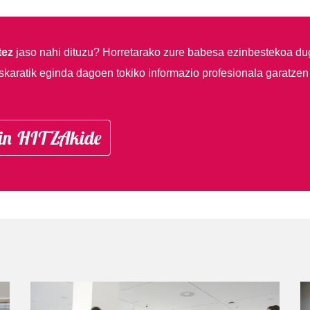
tez
jaso nahi dituzu?
Horretarako zure babesa ezinbestekoa du
skaratik eginda dagoen tokiko informazio profesionala garatzen
in HITZAkide