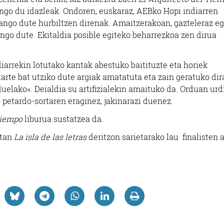
ingo du idazleak. Ondoren, euskaraz, AEBko Hopi indiarren
zango dute hurbiltzen direnak. Amaitzerakoan, gazteleraz e
ingo dute. Ekitaldia posible egiteko beharrezkoa zen dirua
iarrekin lotutako kantak abestuko baitituzte eta horiek
rte bat utziko dute argiak amatatuta eta zain geratuko dir
duelako». Deialdia su artifizialekin amaituko da. Orduan urd
petardo-sortaren eraginez, jakinarazi duenez.
Tiempo
liburua sustatzea da.
itan
La isla de las letras
deritzon sarietarako lau finalisten 