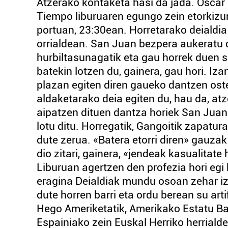
Atzerako kontaketa hasi da jada. Oscar 
Tiempo liburuaren egungo zein etorkizu
portuan, 23:30ean. Horretarako deialdia
orrialdean. San Juan bezpera aukeratu 
hurbiltasunagatik eta gau horrek duen s
batekin lotzen du, gainera, gau hori. Iz
plazan egiten diren gaueko dantzen oste
aldaketarako deia egiten du, hau da, at
aipatzen dituen dantza horiek San Juan
lotu ditu. Horregatik, Gangoitik zapatur
dute zerua. «Batera etorri diren» gauza
dio zitari, gainera, «jendeak kasualitate
Liburuan agertzen den profezia hori egi
eragina Deialdiak mundu osoan zehar iz
dute horren barri eta ordu berean su arti
Hego Ameriketatik, Amerikako Estatu Bat
Espainiako zein Euskal Herriko herrialde