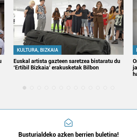
KULTURA, BIZKAIA
u
Euskal artista gazteen saretzea bistaratu du
O
‘Ertibil Bizkaia’ erakusketak Bilbon
j
h
Busturialdeko azken berrien buletina!