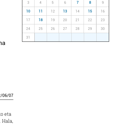
3
4
5
6
7
8
9
10
11
12
13
14
15
16
17
18
19
20
21
22
23
24
25
26
27
28
29
30
31
1
2
3
4
5
6
ana
2
/
06
/
07
o eta
. Hala,