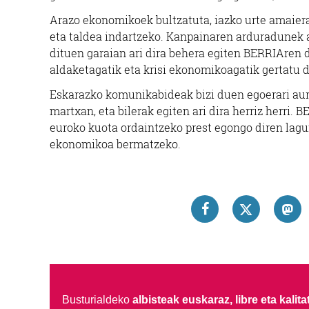
Arazo ekonomikoek bultzatuta, iazko urte amaieran
eta taldea indartzeko. Kanpainaren arduradunek a
dituen garaian ari dira behera egiten BERRIAren di
aldaketagatik eta krisi ekonomikoagatik gertatu d
Eskarazko komunikabideak bizi duen egoerari aurr
martxan, eta bilerak egiten ari dira herriz herri.
euroko kuota ordaintzeko prest egongo diren lagun
ekonomikoa bermatzeko.
Busturialdeko
albisteak euskaraz, libre eta kalita