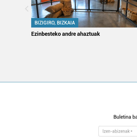
BIZIGIRO, BIZKAIA
na
Ezinbesteko andre ahaztuak
Buletina ba