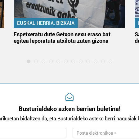
EUSKAL HERRIA, BIZKAIA
Espetxeratu dute Getxon sexu eraso bat
S
egitea leporatuta atxilotu zuten gizona
d
Busturialdeko azken berrien buletina!
rikuetan bidaltzen da, eta Busturialdeko asteko berri nagusiak b