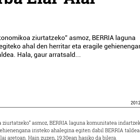
ekonomikoa ziurtatzeko” asmoz, BERRIA laguna
egiteko ahal den herritar eta eragile gehieneng
ldea. Hala, gaur arratsald...
201
 ziurtatzeko” asmoz, BERRIA laguna komunitatea indartzek
 gehienengana iristeko ahalegina egiten dabil BERRIA taldea
lai aretoan. Hain zuzen, 19:30ean hasiko da bilera.