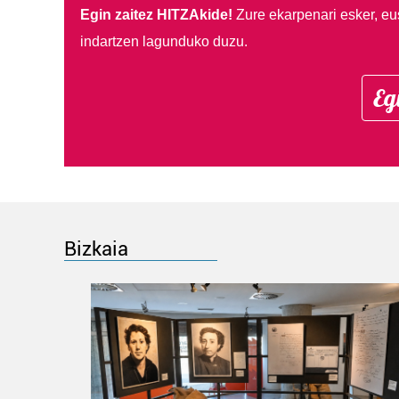
Egin zaitez HITZAkide!
Zure ekarpenari esker, eu
indartzen lagunduko duzu.
Eg
Bizkaia