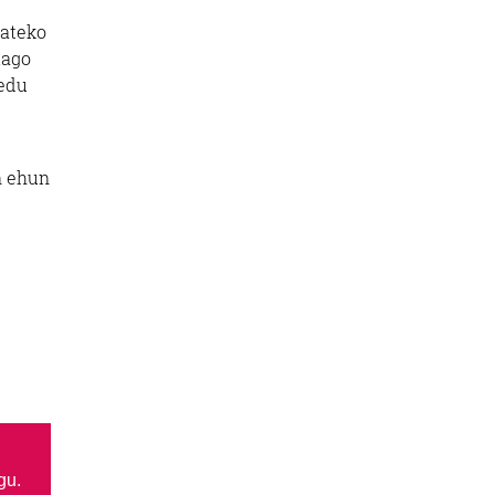
zateko
iago
redu
an ehun
gu.