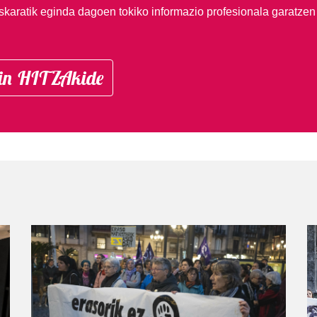
skaratik eginda dagoen tokiko informazio profesionala garatzen
in HITZAkide