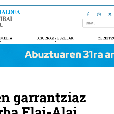
IMEDIA
AGURRAK / ESKELAK
ZERBITZ
n garrantziaz
rba Elai-Alai