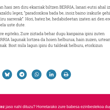
 hasi zen diru ekarriak biltzen BERRIA, lanari eutsi ahal i
zaldu legez, “paradoxikoa bada be, inoiz baino irakurle geh
ru sarrerak”. Hori, batez be, hedabideetan izaten ari den e
ela uste dute.
e egiteko, Zure ziztada behar dugu kanpaina ipini zuten
 BERRIA lagunak lortzea da hoien helburua; hain zuzen, urte
ak. Bost mila lagun ipini du taldeak helburu, etorkizun
tez
jaso nahi dituzu?
Horretarako zure babesa ezinbestekoa du