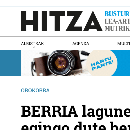
ALBISTEAK
AGENDA
MULT
OROKORRA
BERRIA lagune
egingo dute be