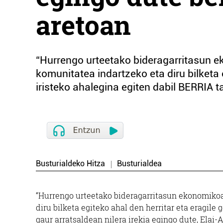
aretoan
“Hurrengo urteetako bideragarritasun 
komunitatea indartzeko eta diru bilketa 
iristeko ahalegina egiten dabil BERRIA ta
Busturialdeko Hitza
Busturialdea
“Hurrengo urteetako bideragarritasun ekonomikoa
diru bilketa egiteko ahal den herritar eta eragile
gaur arratsaldean nilera irekia egingo dute, Elai-A