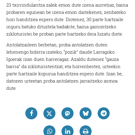
23 txirrindularitza zalek emon dute izena aurretiaz, baina
probaren egunean be izena emon daitekenez, zenbateko
hori handitzea espero dute. Diotenez, 30 parte hartzaile
inguru batuko dituztela badakite, baina gainontzeko
zikloturistei be proban parte hartzeko deia luzatu diete.
Antolatzaileen berbetan, proba antolatzen duten
lehenengo biderra izateko, “pozik” daude Larragoko
Igoerak izan duen harreragaz. Azaldu dutenez “gauza
barria” da zikloturistentzat, eta horrenbestez, urteekin
parte hartzaile kopurua handitzea espero dute. Izan be,
datozen urteetan proba antolatzen jarraitzeko asmoa
dute.