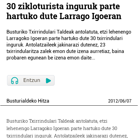
30 zikloturista inguruk parte
hartuko dute Larrago Igoeran
Busturiko Txirrindulari Taldeak antolatuta, etzi lehenengo
Larragoko Igoeran parte hartuko dute 30 txirrindulari
inguruk. Antolatzaileek jakinarazi dutenez, 23
txirrindularitza zalek emon dute izena aurretiaz, baina
probaren egunean be izena emon daite...
Busturialdeko Hitza
2012
/
06
/
07
Busturiko Txirrindulari Taldeak antolatuta, etzi
lehenengo Larragoko Igoeran parte hartuko dute 30
txirrindulari inguruk. Antolatzaileek jakinarazi dutenez,