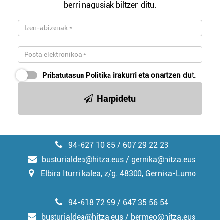
berri nagusiak biltzen ditu.
zerbitzuak hobetzeko asmoz, cookie teknologiaz
baliatzen gara. Ohar hau onartuz gero, teknologia hori
erabiltzeko baimen esplizitua ematen diguzu.
Gehiago
irakurri
Pribatutasun Politika
irakurri eta onartzen dut.
Harpidetu
94-627 10 85 / 607 29 22 23
busturialdea@hitza.eus / gernika@hitza.eus
Elbira Iturri kalea, z/g. 48300, Gernika-Lumo
94-618 72 99 / 647 35 56 54
busturialdea@hitza.eus / bermeo@hitza.eus