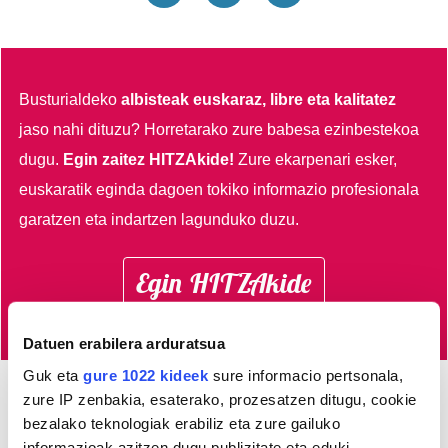
Busturialdeko
albisteak euskaraz, libre eta kalitatez
jaso nahi dituzu?
Horretarako zure babesa ezinbestekoa
dugu.
Egin zaitez HITZAkide!
Zure ekarpenari esker,
euskaratik eginda dagoen tokiko informazio profesionala
garatzen eta indartzen lagunduko duzu.
Egin HITZAkide
Datuen erabilera arduratsua
Guk eta
gure 1022 kideek
sure informacio pertsonala,
zure IP zenbakia, esaterako, prozesatzen ditugu, cookie
AGENDA
bezalako teknologiak erabiliz eta zure gailuko
informazioak azitzen dugu publizitate eta eduki