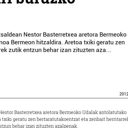
ratsaldean Nestor Basterretxea aretora Bermeoko
oa Bermeon hitzaldira. Aretoa txiki geratu zen
rek zutik entzun behar izan zituzten aza...
201
n Nestor Basterretxea aretora Bermeoko Udalak antolatutako
a txiki geratu zen bertaratutakoentzat eta zenbait herritarre
ntzun behar izan zituzten azalpenak.