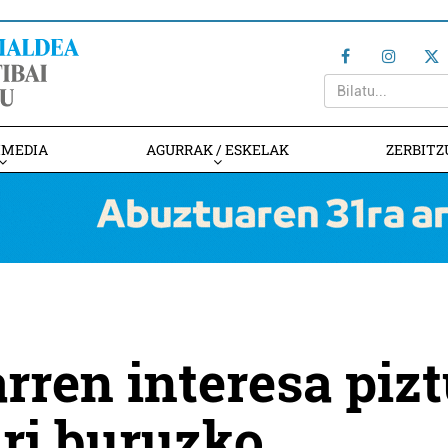
IMEDIA
AGURRAK / ESKELAK
ZERBITZ
rren interesa piz
ri buruzko