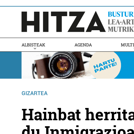
ALBISTEAK
AGENDA
MULT
GIZARTEA
Hainbat herrita
du Inmigrazioa