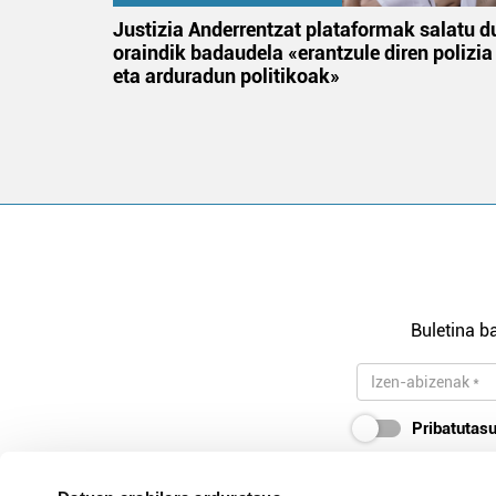
an
Justizia Anderrentzat plataformak salatu d
oraindik badaudela «erantzule diren polizia
eta arduradun politikoak»
Buletina ba
Pribatutasu