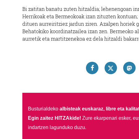
Bi zatitan banatu zuten hitzaldia; lehenengoan in
Herrikoak eta Bermeokoak izan zituzten kontuan; b
dituen aurreiritziez jardun ziren. Azalpen hori
Behatokiko koordinatzailea izan zen. Bermeoko al
aurretik eta martitzenekoa ez dela hitzaldi bakar
Busturialdeko
albisteak euskaraz, libre eta kalita
Egin zaitez HITZAkide!
Zure ekarpenari esker, eu
indartzen lagunduko duzu.