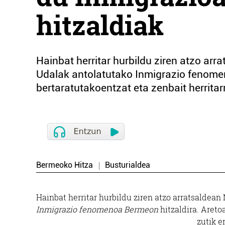
hitzaldiak
Hainbat herritar hurbildu ziren atzo ar
Udalak antolatutako Inmigrazio fenomen
bertaratutakoentzat eta zenbait herritar
Bermeoko Hitza
Busturialdea
Hainbat herritar hurbildu ziren atzo arratsaldea
Inmigrazio fenomenoa Bermeon
hitzaldira. Areto
zutik e