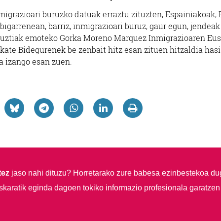
migrazioari buruzko datuak erraztu zituzten, Espainiakoak,
igarrenean, barriz, inmigrazioari buruz, gaur egun, jendeak
ek guztiak emoteko Gorka Moreno Marquez Inmigrazioaren Eus
kate Bidegurenek be zenbait hitz esan zituen hitzaldia hasi
ra izango esan zuen.
tez
jaso nahi dituzu?
Horretarako zure babesa ezinbestekoa du
skaratik eginda dagoen tokiko informazio profesionala garatzen