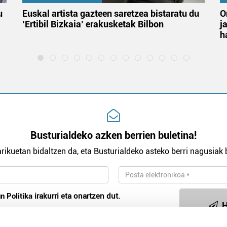
u
Euskal artista gazteen saretzea bistaratu du
O
‘Ertibil Bizkaia’ erakusketak Bilbon
j
h
Busturialdeko azken berrien buletina!
rikuetan bidaltzen da, eta Busturialdeko asteko berri nagusiak b
n Politika
irakurri eta onartzen dut.
H