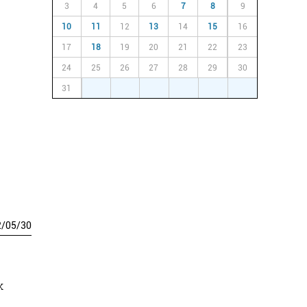
3
4
5
6
7
8
9
10
11
12
13
14
15
16
17
18
19
20
21
22
23
24
25
26
27
28
29
30
31
1
2
3
4
5
6
2
/
05
/
30
k