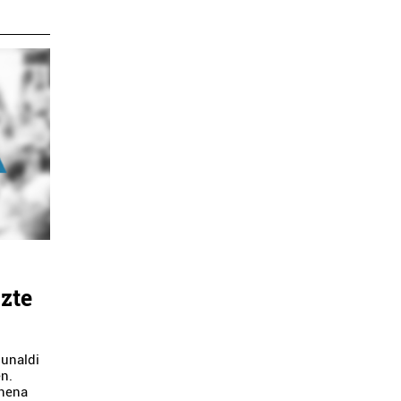
uzte
dunaldi
en.
onena