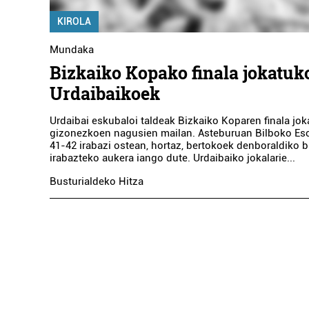
KIROLA
Mundaka
Bizkaiko Kopako finala jokatuk
Urdaibaikoek
Urdaibai eskubaloi taldeak Bizkaiko Koparen finala jo
gizonezkoen nagusien mailan. Asteburuan Bilboko Esc
41-42 irabazi ostean, hortaz, bertokoek denboraldiko bi
irabazteko aukera iango dute. Urdaibaiko jokalarie...
Busturialdeko Hitza