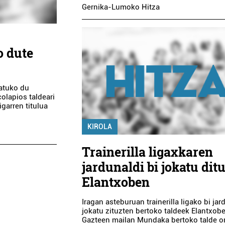
Gernika-Lumoko Hitza
o dute
katuko du
olapios taldeari
garren titulua
KIROLA
Trainerilla ligaxkaren
jardunaldi bi jokatu dit
Elantxoben
Iragan asteburuan trainerilla ligako bi jar
jokatu zituzten bertoko taldeek Elantxob
Gazteen mailan Mundaka bertoko talde 