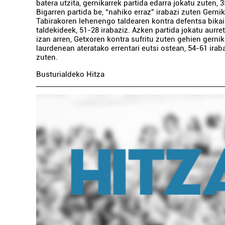
batera utzita, gernikarrek partida edarra jokatu zuten, 3
Bigarren partida be, “nahiko erraz” irabazi zuten Gern
Tabirakoren lehenengo taldearen kontra defentsa bika
taldekideek, 51-28 irabaziz. Azken partida jokatu aurre
izan arren, Getxoren kontra sufritu zuten gehien gernik
laurdenean ateratako errentari eutsi ostean, 54-61 irab
zuten.
Busturialdeko Hitza