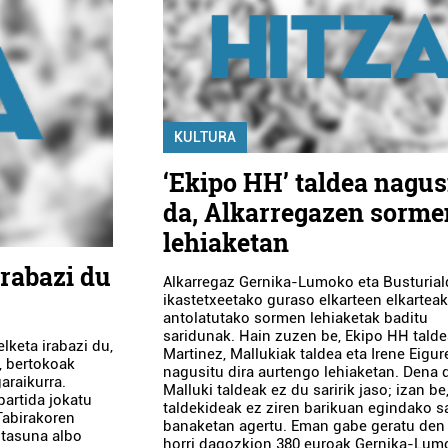
KULTURA
‘Ekipo HH’ taldea nagus
da, Alkarregazen sorme
lehiaketan
irabazi du
Alkarregaz Gernika-Lumoko eta Busturia
ikastetxeetako guraso elkarteen elkartea
antolatutako sormen lehiaketak baditu
saridunak. Hain zuzen be, Ekipo HH talde
lketa irabazi du,
Martinez, Mallukiak taldea eta Irene Eigur
, bertokoak
nagusitu dira aurtengo lehiaketan. Dena 
araikurra.
Malluki taldeak ez du saririk jaso; izan be
artida jokatu
taldekideak ez ziren barikuan egindako sa
Tabirakoren
banaketan agertu. Eman gabe geratu den 
itasuna albo
horri dagozkion 380 euroak Gernika-Lum