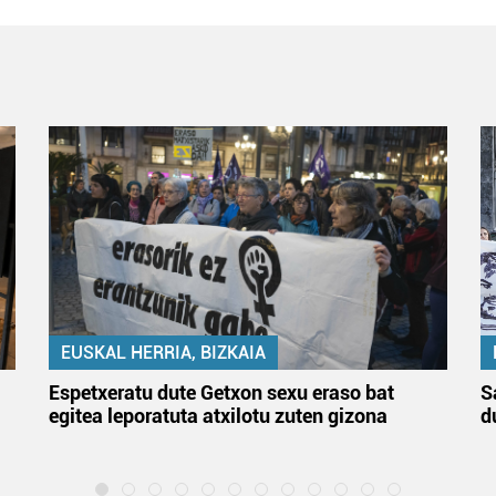
EUSKAL HERRIA, BIZKAIA
Espetxeratu dute Getxon sexu eraso bat
S
egitea leporatuta atxilotu zuten gizona
d