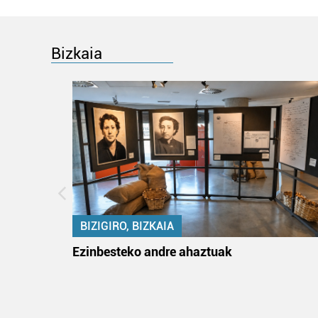
Bizkaia
BIZIGIRO, BIZKAIA
na
Ezinbesteko andre ahaztuak