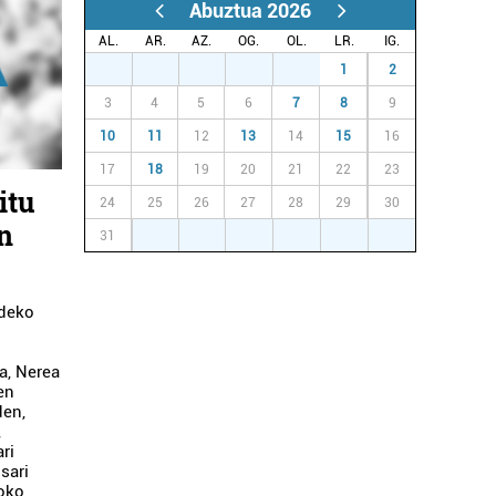
Abuztua 2026
AL.
AR.
AZ.
OG.
OL.
LR.
IG.
27
28
29
30
31
1
2
3
4
5
6
7
8
9
10
11
12
13
14
15
16
17
18
19
20
21
22
23
itu
24
25
26
27
28
29
30
n
31
1
2
3
4
5
6
ldeko
k
a, Nerea
en
den,
,
ri
sari
oko