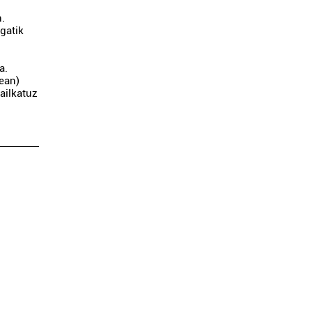
n.
gatik
a.
tean)
ailkatuz