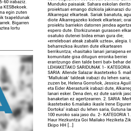
5-60 irabaziz.
Munduko paisaiak: Sahara eskolan derit
ika KESBekoek.
proiektuari emango dizkiola jakinarazi du
ina egin zuten
Alkarregaz elkarteak. Sariak banatuta, ag
tik txapeldunak
diote Alkarregazeko kideek elkarteari; ora
arrek. Bigarren
proiektu barriekin datorren jendea agertz
aztea lortu
espero dute. Etorkizunean gurasoen elka
osatuko dutenei bidea eman gura die;
«erreleboari ateak zabalik uztea», alegia. 
beharrezkoa ikusten dute elkartearen
berrikuntza; «hasitako lanari jarraipena 
komunitate gisa ditugun erronka berriei
erantzungo dien talde berri bat» behar del
LEHIAKETAKO SARIDUNAK 1- KATEGORIA 
SARIA: Allende Salazar ikastetxeko 5. mai
‘Mallukiak’ taldeak irabazi du lehen saria;
zuzen be, Helena Gorroñok, Jessica Aguil
eta Eider Aberasturik irabazi dute, Alkarr
lanari esker. Dena den, ez dute saririk jas
banaketan ez agertzearren. 2. SARIA: Mer
ikastetxeko 6.mailako ikasle Irene Eiguren
Dortoka’ irabazi du lehen saria, Gutuna l
100 euroko saia jaso du. 2- KATEGORIA 1.
Haur Hezkuntza Goi Mailako Heziketa Zi
Ekipo HH [...]