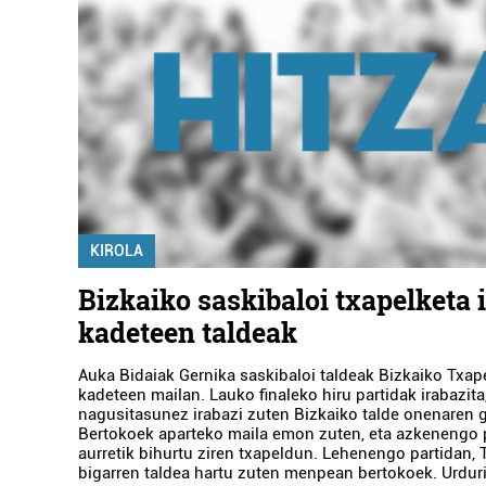
KIROLA
Bizkaiko saskibaloi txapelketa 
kadeteen taldeak
Auka Bidaiak Gernika saskibaloi taldeak Bizkaiko Txape
kadeteen mailan. Lauko finaleko hiru partidak irabazita
nagusitasunez irabazi zuten Bizkaiko talde onenaren g
Bertokoek aparteko maila emon zuten, eta azkenengo p
aurretik bihurtu ziren txapeldun. Lehenengo partidan, 
bigarren taldea hartu zuten menpean bertokoek. Urdur