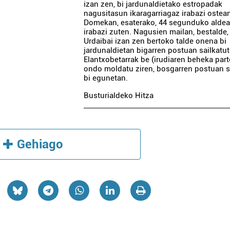
izan zen, bi jardunaldietako estropadak
nagusitasun ikaragarriagaz irabazi ostea
Domekan, esaterako, 44 segunduko aldea
irabazi zuten. Nagusien mailan, bestalde,
Urdaibai izan zen bertoko talde onena bi
jardunaldietan bigarren postuan sailkatut
Elantxobetarrak be (irudiaren beheka par
ondo moldatu ziren, bosgarren postuan s
bi egunetan.
Busturialdeko Hitza
Gehiago