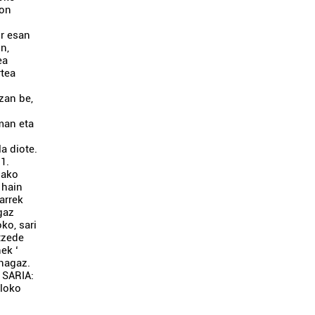
zon
ur esan
in,
ea
rtea
Izan be,
eman eta
a diote.
1.
lako
 hain
arrek
egaz
oko, sari
tzede
ek ‘
anagaz.
 SARIA:
kloko