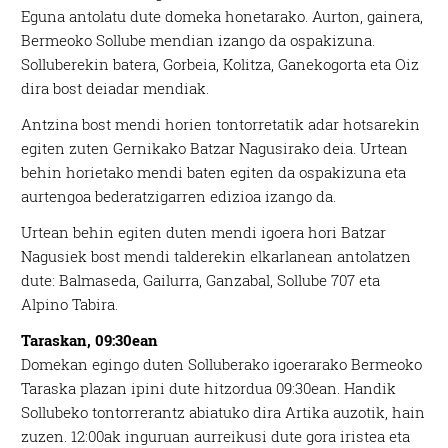
Eguna antolatu dute domeka honetarako. Aurton, gainera,
Bermeoko Sollube mendian izango da ospakizuna.
Solluberekin batera, Gorbeia, Kolitza, Ganekogorta eta Oiz
dira bost deiadar mendiak.
Antzina bost mendi horien tontorretatik adar hotsarekin
egiten zuten Gernikako Batzar Nagusirako deia. Urtean
behin horietako mendi baten egiten da ospakizuna eta
aurtengoa bederatzigarren edizioa izango da.
Urtean behin egiten duten mendi igoera hori Batzar
Nagusiek bost mendi talderekin elkarlanean antolatzen
dute: Balmaseda, Gailurra, Ganzabal, Sollube 707 eta
Alpino Tabira.
Taraskan, 09:30ean
Domekan egingo duten Solluberako igoerarako Bermeoko
Taraska plazan ipini dute hitzordua 09:30ean. Handik
Sollubeko tontorrerantz abiatuko dira Artika auzotik, hain
zuzen. 12:00ak inguruan aurreikusi dute gora iristea eta