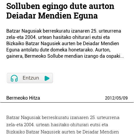
Solluben egingo dute aurton
Deiadar Mendien Eguna
Batzar Nagusiak berreskuratu izanaren 25. urteurrena
zela-eta 2004. urtean hasitako ohiturari eutsi eta
Bizkaiko Batzar Nagusiek aurten be Deiadar Mendien
Eguna antolatu dute domeka honetarako. Aurton,
gainera, Bermeoko Sollube mendian izango da ospaki...
Bermeoko Hitza
2012
/
05
/
09
Batzar Nagusiak berreskuratu izanaren 25. urteurrena
zela-eta 2004. urtean hasitako ohiturari eutsi eta
Bizkaiko Batzar Nagusiek aurten be Deiadar Mendien