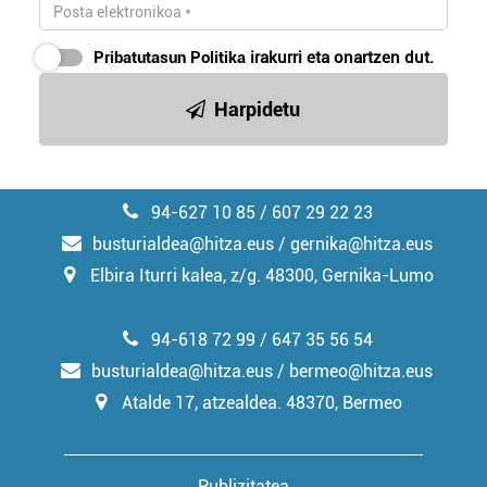
Pribatutasun Politika
irakurri eta onartzen dut.
Harpidetu
94-627 10 85 / 607 29 22 23
busturialdea@hitza.eus / gernika@hitza.eus
Elbira Iturri kalea, z/g. 48300, Gernika-Lumo
94-618 72 99 / 647 35 56 54
busturialdea@hitza.eus / bermeo@hitza.eus
Atalde 17, atzealdea. 48370, Bermeo
Publizitatea