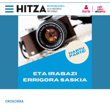
Sartu
OROKORRA