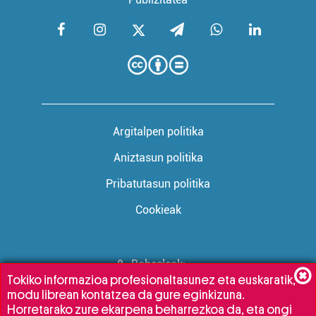
Argitalpen politika
Aniztasun politika
Pribatutasun politika
Cookieak
Babesleak:
Tokiko informazioa profesionaltasunez eta euskaratik,
modu librean kontatzea da gure eginkizuna.
Horretarako zure ekarpena beharrezkoa da, eta ongi