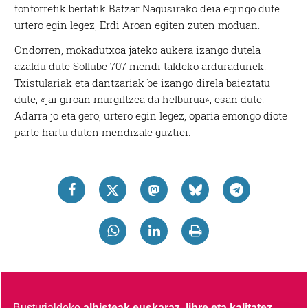
tontorretik bertatik Batzar Nagusirako deia egingo dute
urtero egin legez, Erdi Aroan egiten zuten moduan.
Ondorren, mokadutxoa jateko aukera izango dutela
azaldu dute Sollube 707 mendi taldeko arduradunek.
Txistulariak eta dantzariak be izango direla baieztatu
dute, «jai giroan murgiltzea da helburua», esan dute.
Adarra jo eta gero, urtero egin legez, oparia emongo diote
parte hartu duten mendizale guztiei.
Busturialdeko
albisteak euskaraz, libre eta kalitatez