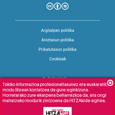
Argitalpen politika
Aniztasun politika
Pribatutasun politika
Cookieak
Babesleak:
Tokiko informazioa profesionaltasunez eta euskaratik,
modu librean kontatzea da gure eginkizuna.
Horretarako zure ekarpena beharrezkoa da, eta ongi
maitatzeko modurik zintzoena da HITZAkide egitea.