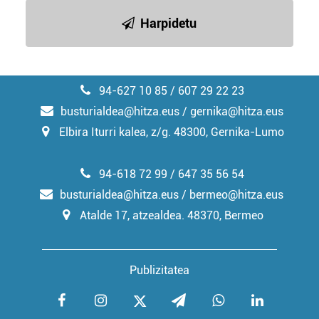
irakurri
Harpidetu
94-627 10 85 / 607 29 22 23
busturialdea@hitza.eus / gernika@hitza.eus
Elbira Iturri kalea, z/g. 48300, Gernika-Lumo
94-618 72 99 / 647 35 56 54
busturialdea@hitza.eus / bermeo@hitza.eus
Atalde 17, atzealdea. 48370, Bermeo
Publizitatea