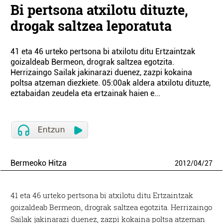
Bi pertsona atxilotu dituzte,
drogak saltzea leporatuta
41 eta 46 urteko pertsona bi atxilotu ditu Ertzaintzak
goizaldeab Bermeon, drograk saltzea egotzita.
Herrizaingo Sailak jakinarazi duenez, zazpi kokaina
poltsa atzeman diezkiete. 05:00ak aldera atxilotu dituzte,
eztabaidan zeudela eta ertzainak haien e...
Bermeoko Hitza
2012
/
04
/
27
41 eta 46 urteko pertsona bi atxilotu ditu Ertzaintzak
goizaldeab Bermeon, drograk saltzea egotzita. Herrizaingo
Sailak jakinarazi duenez, zazpi kokaina poltsa atzeman