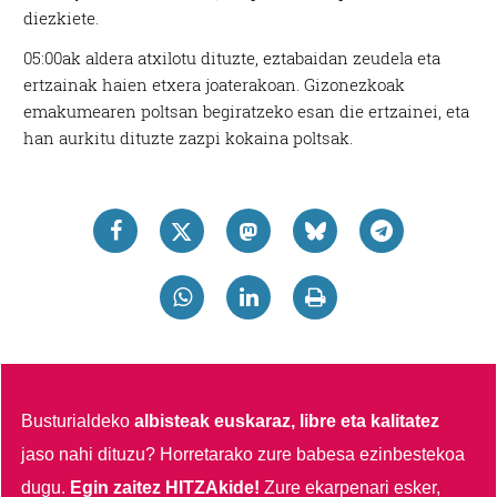
diezkiete.
05:00ak aldera atxilotu dituzte, eztabaidan zeudela eta
ertzainak haien etxera joaterakoan. Gizonezkoak
emakumearen poltsan begiratzeko esan die ertzainei, eta
han aurkitu dituzte zazpi kokaina poltsak.
Busturialdeko
albisteak euskaraz, libre eta kalitatez
jaso nahi dituzu?
Horretarako zure babesa ezinbestekoa
dugu.
Egin zaitez HITZAkide!
Zure ekarpenari esker,