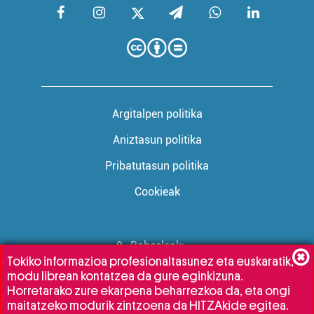
Argitalpen politika
Aniztasun politika
Pribatutasun politika
Cookieak
Babesleak:
Tokiko informazioa profesionaltasunez eta euskaratik,
modu librean kontatzea da gure eginkizuna.
Horretarako zure ekarpena beharrezkoa da, eta ongi
maitatzeko modurik zintzoena da HITZAkide egitea.