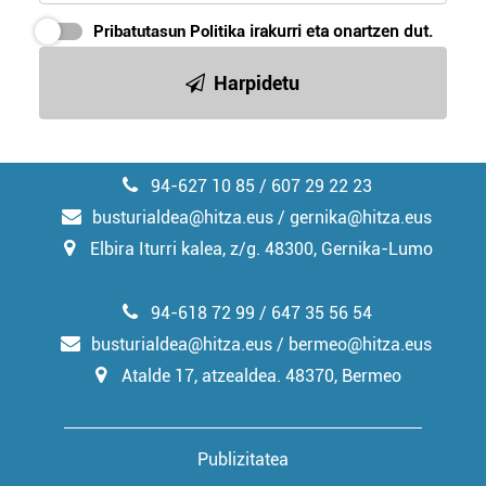
Pribatutasun Politika
irakurri eta onartzen dut.
Harpidetu
94-627 10 85 / 607 29 22 23
busturialdea@hitza.eus / gernika@hitza.eus
Elbira Iturri kalea, z/g. 48300, Gernika-Lumo
94-618 72 99 / 647 35 56 54
busturialdea@hitza.eus / bermeo@hitza.eus
Atalde 17, atzealdea. 48370, Bermeo
Publizitatea