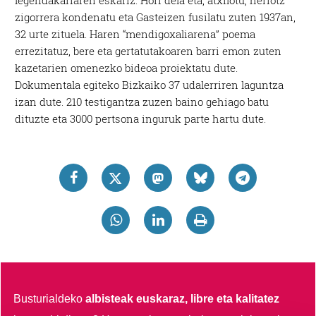
legendakariaren eskariz. Hori dela eta, atxilotu, heriotz
zigorrera kondenatu eta Gasteizen fusilatu zuten 1937an,
32 urte zituela. Haren “mendigoxaliarena” poema
errezitatuz, bere eta gertatutakoaren barri emon zuten
kazetarien omenezko bideoa proiektatu dute.
Dokumentala egiteko Bizkaiko 37 udalerriren laguntza
izan dute. 210 testigantza zuzen baino gehiago batu
dituzte eta 3000 pertsona inguruk parte hartu dute.
Busturialdeko
albisteak euskaraz, libre eta kalitatez