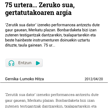
75 urtera… Zeruko sua,
gertatutakoaren argia
‘Zerutik sua dator’ izeneko performancea antzeztu dute
gaur gauean, Merkatu plazan. Bonbardaketa bizi izan
zutenen testigantzak dantzarekin, txalapartarekin eta
beste hainbeste instrumenturen doinuekin uztartu
dituzte, taula gainean. 75 ur...
Gernika-Lumoko Hitza
2012
/
04
/
20
‘Zerutik sua dator’ izeneko performancea antzeztu dute
gaur gauean, Merkatu plazan. Bonbardaketa bizi izan
zutenen testigantzak dantzarekin, txalapartarekin eta