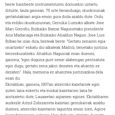
beste hainbeste instrumenturen doinuekin uztartu
dituzte, taula gainean. 75 urte beranduago, ikuskizunak
gertatutakoari argia emon gura diola azaldu dute. Ordu
eta erdiko ikuskuzunean, Gernika-Lumoko alkate Jose
Mari Gorroño, Bizkaiko Batzar Nagusietako presidente
Ana Madariaga eta Bizkaiko Ahaldun Nagusi Jose Luis
Bilbao be izan dira, besteak beste. “Gertatu zenaren egia
onartzeko” eskatu dio alkateak Madrili, benetako justizia
berreskuratzeko. Ahaldun Nagusiak esan duenez,
gainera, “egin duguna gure seme-alabengan pentsatuta
egin dugu, gertatu zena jakin dezaten eta ahantzi ez
dezaten”. Hala, memoria ez ahanztea justiziazkoa dela
esan du.
Ekitaldian, gainera, 1937an atzerriko kazetariek egin
zuten lana eskertu eta euskal kazetarien lana be
aintzatetsi dute, Lauaxetari aipamen eginez. Ekitaldiaren
aurkezle Aitzol Zubizarreta kazetari gernikarrak azaldu
duenez, atzerriko kazetariei laguntza emon zien, Agirre