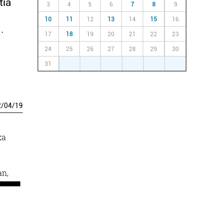
tia
3
4
5
6
7
8
9
10
11
12
13
14
15
16
.
17
18
19
20
21
22
23
24
25
26
27
28
29
30
31
1
2
3
4
5
6
2
/
04
/
19
ka
an,