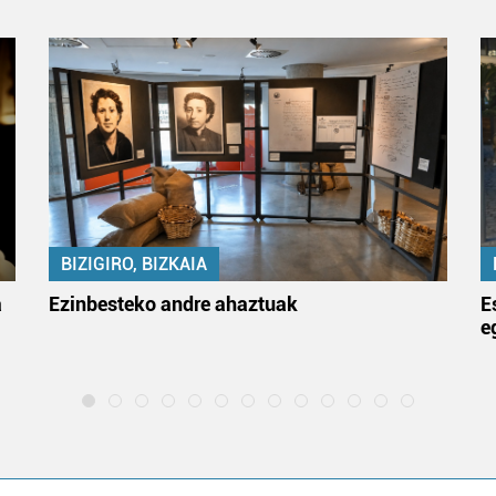
BIZIGIRO, BIZKAIA
a
Ezinbesteko andre ahaztuak
E
e