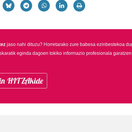
tez
jaso nahi dituzu?
Horretarako zure babesa ezinbestekoa du
skaratik eginda dagoen tokiko informazio profesionala garatzen
in HITZAkide