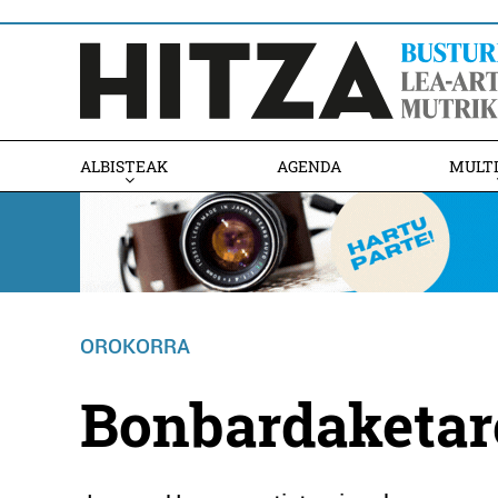
ALBISTEAK
AGENDA
MULT
OROKORRA
Bonbardaketar