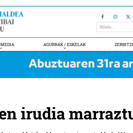
IMEDIA
AGURRAK / ESKELAK
ZERBITZ
en irudia marrazt