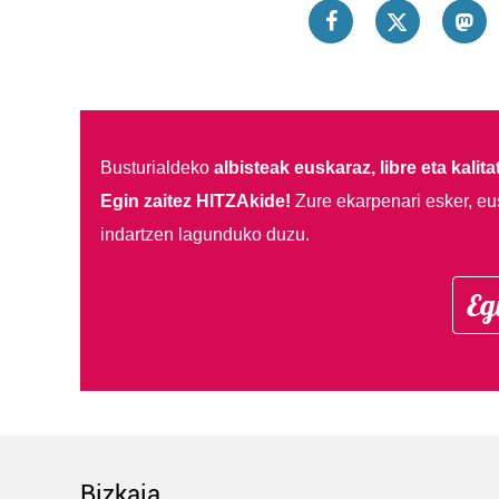
Busturialdeko
albisteak euskaraz, libre eta kalita
Egin zaitez HITZAkide!
Zure ekarpenari esker, eu
indartzen lagunduko duzu.
Eg
Bizkaia