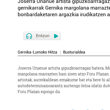
Joserra Unanue artista gipuzkoarrragaz
gernikarrak Gernika margolana marrazte
bonbardaketaren argazkia irudikatzen ar
Gernika-Lumoko Hitza
Busturialdea
Joserra Unanue artista gipuzkoarrragaz batera, M
margolana marrazten hasi ziren atzo Foru Plazan.
artistak; aurrekaldean emakume bat eta bere bi al
autodeterminazioarantz aurtengo leloa idatzi dute
Foru Plazan egongo da