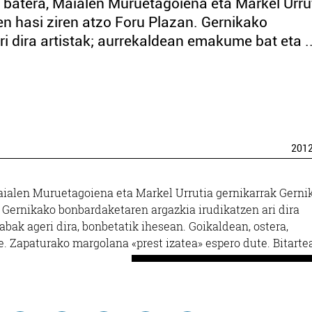
 batera, Maialen Muruetagoiena eta Markel Urru
n hasi ziren atzo Foru Plazan. Gernikako
i dira artistak; aurrekaldean emakume bat eta ..
201
aialen Muruetagoiena eta Markel Urrutia gernikarrak Gerni
 Gernikako bonbardaketaren argazkia irudikatzen ari dira
abak ageri dira, bonbetatik ihesean. Goikaldean, ostera,
. Zapaturako margolana «prest izatea» espero dute. Bitarte