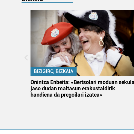
BIZIGIRO, BIZKAIA
na
Onintza Enbeita: «Bertsolari moduan sekul
jaso dudan maitasun erakustaldirik
handiena da pregoilari izatea»