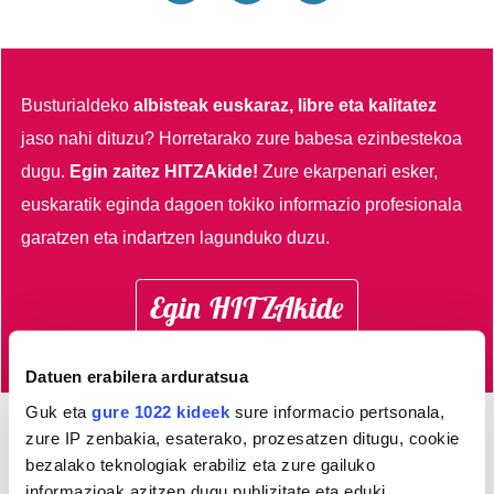
Busturialdeko
albisteak euskaraz, libre eta kalitatez
jaso nahi dituzu?
Horretarako zure babesa ezinbestekoa
dugu.
Egin zaitez HITZAkide!
Zure ekarpenari esker,
euskaratik eginda dagoen tokiko informazio profesionala
garatzen eta indartzen lagunduko duzu.
Egin HITZAkide
Datuen erabilera arduratsua
Guk eta
gure 1022 kideek
sure informacio pertsonala,
zure IP zenbakia, esaterako, prozesatzen ditugu, cookie
AGENDA
bezalako teknologiak erabiliz eta zure gailuko
informazioak azitzen dugu publizitate eta eduki