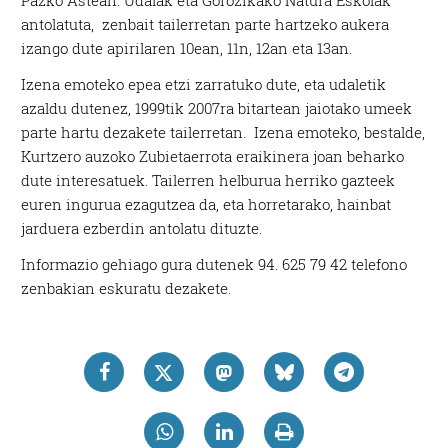
Pazko Astean. Udalak eta Gorozikako Natura Eskolak
antolatuta, zenbait tailerretan parte hartzeko aukera
izango dute apirilaren 10ean, 11n, 12an eta 13an.
Izena emoteko epea etzi zarratuko dute, eta udaletik
azaldu dutenez, 1999tik 2007ra bitartean jaiotako umeek
parte hartu dezakete tailerretan. Izena emoteko, bestalde,
Kurtzero auzoko Zubietaerrota eraikinera joan beharko
dute interesatuek. Tailerren helburua herriko gazteek
euren ingurua ezagutzea da, eta horretarako, hainbat
jarduera ezberdin antolatu dituzte.
Informazio gehiago gura dutenek 94. 625 79 42 telefono
zenbakian eskuratu dezakete.