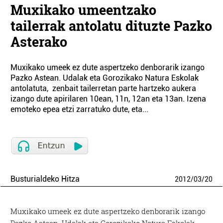
Muxikako umeentzako
tailerrak antolatu dituzte Pazko
Asterako
Muxikako umeek ez dute aspertzeko denborarik izango
Pazko Astean. Udalak eta Gorozikako Natura Eskolak
antolatuta, zenbait tailerretan parte hartzeko aukera
izango dute apirilaren 10ean, 11n, 12an eta 13an. Izena
emoteko epea etzi zarratuko dute, eta...
Busturialdeko Hitza
2012
/
03
/
20
Muxikako umeek ez dute aspertzeko denborarik izango