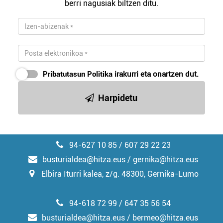
berri nagusiak biltzen ditu.
zerbitzuak hobetzeko asmoz, cookie teknologiaz
baliatzen gara. Ohar hau onartuz gero, teknologia hori
erabiltzeko baimen esplizitua ematen diguzu.
Gehiago
irakurri
Pribatutasun Politika
irakurri eta onartzen dut.
Harpidetu
94-627 10 85 / 607 29 22 23
busturialdea@hitza.eus / gernika@hitza.eus
Elbira Iturri kalea, z/g. 48300, Gernika-Lumo
94-618 72 99 / 647 35 56 54
busturialdea@hitza.eus / bermeo@hitza.eus