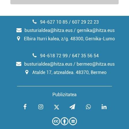
94-627 10 85 / 607 29 22 23
busturialdea@hitza.eus / gernika@hitza.eus
Elbira Iturri kalea, z/g. 48300, Gernika-Lumo
94-618 72 99 / 647 35 56 54
busturialdea@hitza.eus / bermeo@hitza.eus
Atalde 17, atzealdea. 48370, Bermeo
Publizitatea