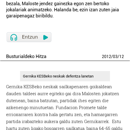
bezala, Maloste jendez gainezka egon zen bertoko
jokalariak animatzeko. Halanda be, ezin izan zuten jaia
garaipenagaz biribildu.
Busturialdeko Hitza
2012
/
03
/
12
Gernika KESBeko neskak defentza lanetan
Gernika KESBeko neskak sailkapenaren goikaldean
dauden taldeei aurre egiteko gai dira Malosten jokatzen
dutenean, baina batzutan, partidak ihes egiten die
azkenengo minutuetan. Fundacion Promete talde
errioxarraren kontra hala gertatu zen, eta hamargarren
partida irabazteko aukera galdu zuten Gernikarrek. Estu
hartu zuten ligako bosgarren sailkatua, baina 64-65 galdu