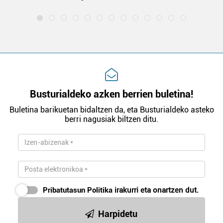
Busturialdeko azken berrien buletina!
Buletina barikuetan bidaltzen da, eta Busturialdeko asteko
berri nagusiak biltzen ditu.
Pribatutasun Politika
irakurri eta onartzen dut.
Harpidetu