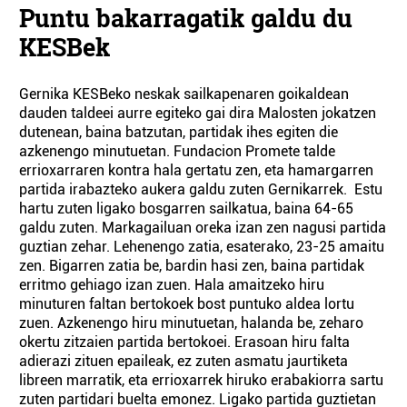
Puntu bakarragatik galdu du
KESBek
Gernika KESBeko neskak sailkapenaren goikaldean
dauden taldeei aurre egiteko gai dira Malosten jokatzen
dutenean, baina batzutan, partidak ihes egiten die
azkenengo minutuetan. Fundacion Promete talde
errioxarraren kontra hala gertatu zen, eta hamargarren
partida irabazteko aukera galdu zuten Gernikarrek. Estu
hartu zuten ligako bosgarren sailkatua, baina 64-65
galdu zuten. Markagailuan oreka izan zen nagusi partida
guztian zehar. Lehenengo zatia, esaterako, 23-25 amaitu
zen. Bigarren zatia be, bardin hasi zen, baina partidak
erritmo gehiago izan zuen. Hala amaitzeko hiru
minuturen faltan bertokoek bost puntuko aldea lortu
zuen. Azkenengo hiru minutuetan, halanda be, zeharo
okertu zitzaien partida bertokoei. Erasoan hiru falta
adierazi zituen epaileak, ez zuten asmatu jaurtiketa
libreen marratik, eta errioxarrek hiruko erabakiorra sartu
zuten partidari buelta emonez. Ligako partida guztietan