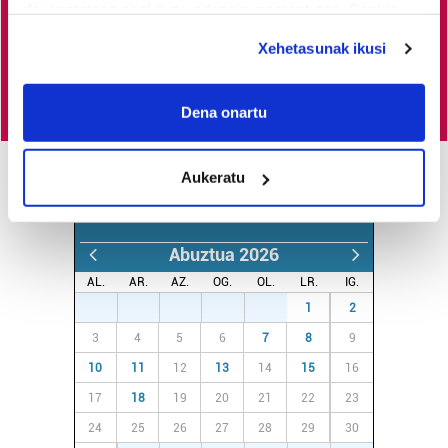
garatzen eta indartzen lagunduko duzu.
deuseztatzen ahal duzu edozein momentutan, Cookie
deklaraziotik edo Privacy triggerean klikatuz.
Xehetasunak ikusi
Egin HITZAkide
If you allow, we would also like to:
Collect information about your geographical
Dena onartu
location which can be accurate to within several
meters
Aukeratu
Identify your device by actively scanning it for
AGENDA
specific characteristics (fingerprinting)
Find out more about how your personal data is processed
Abuztua 2026
and set your preferences in the
details section
.
AL.
AR.
AZ.
OG.
OL.
LR.
IG.
Guk eta gure bazkideek zure datu pertsonalak
27
28
29
30
31
1
2
prozesatzen ditugu, zure IP zenbakia, besteak beste,
3
4
5
6
7
8
9
teknologia erabiliz, cookieak adibidez, iragarki eta eduki
10
11
12
13
14
15
16
pertsonalizatuak eskaintzeko, iragarkiak eta edukia
17
18
19
20
21
22
23
neurtzeko, jendeari buruzko informazioa biltzeko eta
produktuak garatzeko. Zure datuak nork eta zertarako
24
25
26
27
28
29
30