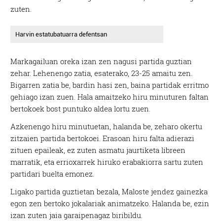
zuten.
Harvin estatubatuarra defentsan
Markagailuan oreka izan zen nagusi partida guztian
zehar. Lehenengo zatia, esaterako, 23-25 amaitu zen.
Bigarren zatia be, bardin hasi zen, baina partidak erritmo
gehiago izan zuen. Hala amaitzeko hiru minuturen faltan
bertokoek bost puntuko aldea lortu zuen.
Azkenengo hiru minutuetan, halanda be, zeharo okertu
zitzaien partida bertokoei. Erasoan hiru falta adierazi
zituen epaileak, ez zuten asmatu jaurtiketa libreen
marratik, eta errioxarrek hiruko erabakiorra sartu zuten
partidari buelta emonez.
Ligako partida guztietan bezala, Maloste jendez gainezka
egon zen bertoko jokalariak animatzeko. Halanda be, ezin
izan zuten jaia garaipenagaz biribildu.