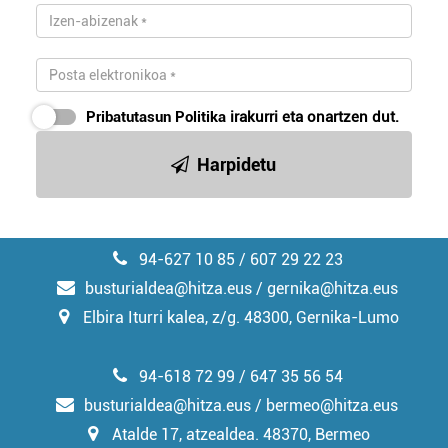
Pribatutasun Politika
irakurri eta onartzen dut.
Harpidetu
94-627 10 85 / 607 29 22 23
busturialdea@hitza.eus / gernika@hitza.eus
Elbira Iturri kalea, z/g. 48300, Gernika-Lumo
94-618 72 99 / 647 35 56 54
busturialdea@hitza.eus / bermeo@hitza.eus
Atalde 17, atzealdea. 48370, Bermeo