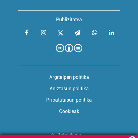
Publizitatea
Argitalpen politika
Aniztasun politika
Pribatutasun politika
Cookieak
Babesleak: