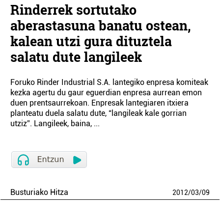
Rinderrek sortutako
aberastasuna banatu ostean,
kalean utzi gura dituztela
salatu dute langileek
Foruko Rinder Industrial S.A. lantegiko enpresa komiteak
kezka agertu du gaur eguerdian enpresa aurrean emon
duen prentsaurrekoan. Enpresak lantegiaren itxiera
planteatu duela salatu dute, “langileak kale gorrian
utziz”. Langileek, baina, ...
Busturiako Hitza
2012
/
03
/
09