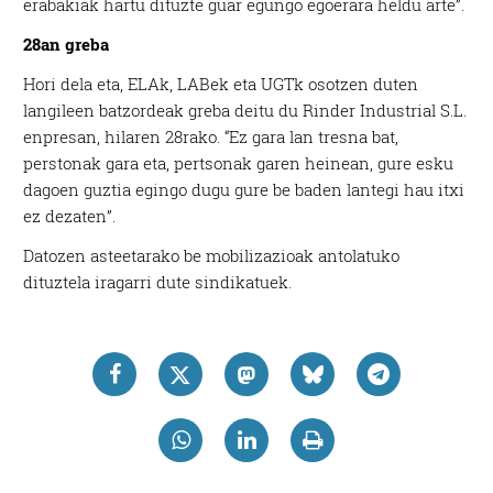
erabakiak hartu dituzte guar egungo egoerara heldu arte”.
28an greba
Hori dela eta, ELAk, LABek eta UGTk osotzen duten
langileen batzordeak greba deitu du Rinder Industrial S.L.
enpresan, hilaren 28rako. “Ez gara lan tresna bat,
perstonak gara eta, pertsonak garen heinean, gure esku
dagoen guztia egingo dugu gure be baden lantegi hau itxi
ez dezaten”.
Datozen asteetarako be mobilizazioak antolatuko
dituztela iragarri dute sindikatuek.