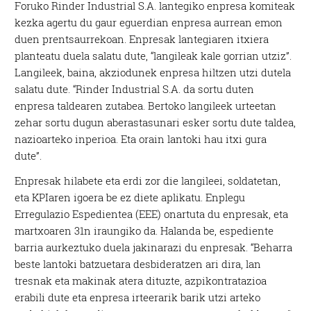
Foruko Rinder Industrial S.A. lantegiko enpresa komiteak
kezka agertu du gaur eguerdian enpresa aurrean emon
duen prentsaurrekoan. Enpresak lantegiaren itxiera
planteatu duela salatu dute, “langileak kale gorrian utziz”.
Langileek, baina, akziodunek enpresa hiltzen utzi dutela
salatu dute. “Rinder Industrial S.A. da sortu duten
enpresa taldearen zutabea. Bertoko langileek urteetan
zehar sortu dugun aberastasunari esker sortu dute taldea,
nazioarteko inperioa. Eta orain lantoki hau itxi gura
dute”.
Enpresak hilabete eta erdi zor die langileei, soldatetan,
eta KPIaren igoera be ez diete aplikatu. Enplegu
Erregulazio Espedientea (EEE) onartuta du enpresak, eta
martxoaren 31n iraungiko da. Halanda be, espediente
barria aurkeztuko duela jakinarazi du enpresak. “Beharra
beste lantoki batzuetara desbideratzen ari dira, lan
tresnak eta makinak atera dituzte, azpikontratazioa
erabili dute eta enpresa irteerarik barik utzi arteko