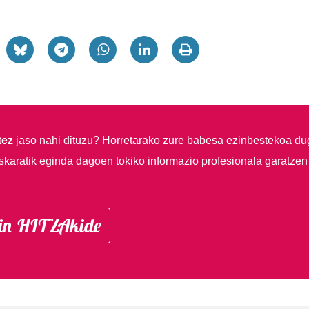
tez
jaso nahi dituzu?
Horretarako zure babesa ezinbestekoa du
skaratik eginda dagoen tokiko informazio profesionala garatzen
in HITZAkide