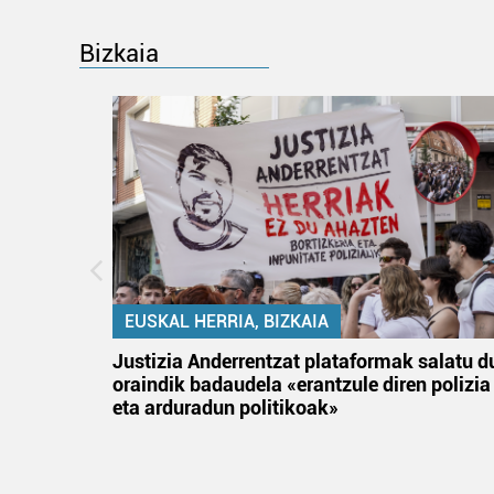
Bizkaia
EUSKAL HERRIA, BIZKAIA
an
Justizia Anderrentzat plataformak salatu d
oraindik badaudela «erantzule diren polizia
eta arduradun politikoak»