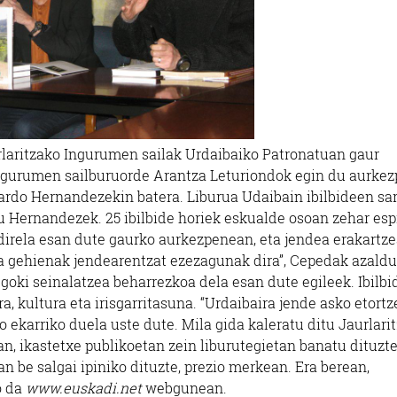
urlaritzako Ingurumen sailak Urdaibaiko Patronatuan gaur
ngurumen sailburuorde Arantza Leturiondok egin du aurkez
cardo Hernandezekin batera. Liburua Udaibain ibilbideen sa
u Hernandezek. 25 ibilbide horiek eskualde osoan zehar esp
irela esan dute gaurko aurkezpenean, eta jendea erakartz
ina gehienak jendearentzat ezezagunak dira”, Cepedak azaldu
egoki seinalatzea beharrezkoa dela esan dute egileek. Ibilbi
ura, kultura eta irisgarritasuna. “Urdaibaira jende asko etort
go ekarriko duela uste dute. Mila gida kaleratu ditu Jaurlari
n, ikastetxe publikoetan zein liburutegietan banatu dituzte
n be salgai ipiniko dituzte, prezio merkean. Era berean,
o da
www.euskadi.net
webgunean.