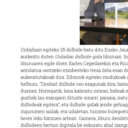
Urdaibain egiteko 25 ibilbide batu ditu Eusko Ja
aurkeztu duten
Urdaibai ibilbide-gida
liburuan. I
liburuaren egile diren Xarles Cepedarekin eta Ri
antolatua osotzeko ezinbesteko tresa dela esan d
aukeratutakoak dira. Edonork egiteko modukoak d
helburu. “Zenbait ibilbide oso ezagunak dira; ba
duenez. Horregatik, lana kaleratu ostean, bideak 
guztiek lau ezaugarri dituzte oinarri: paisaia, nat
ibilbideak egitera”, eta ibilbide gidak jende gehia
ingurumen sailak, eta udaletan, turismo bulegoeta
beste leku batzuen artean. Gainera, liburu dendeta
ibilbideen bertsio digitala be eskuratu ahal izang