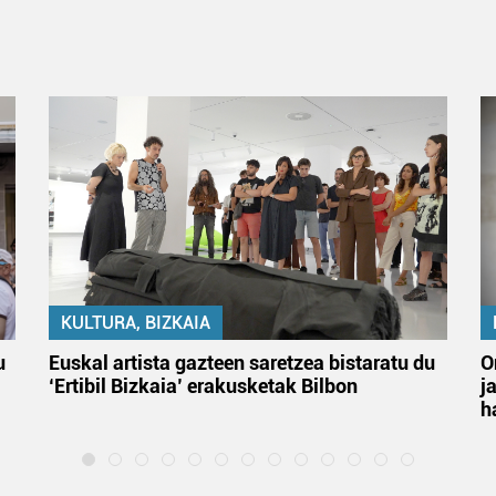
KULTURA, BIZKAIA
u
Euskal artista gazteen saretzea bistaratu du
O
‘Ertibil Bizkaia’ erakusketak Bilbon
j
h