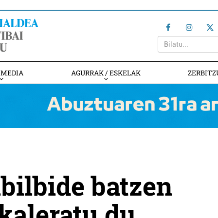
IMEDIA
AGURRAK / ESKELAK
ZERBITZ
ibilbide batzen
 kaleratu du