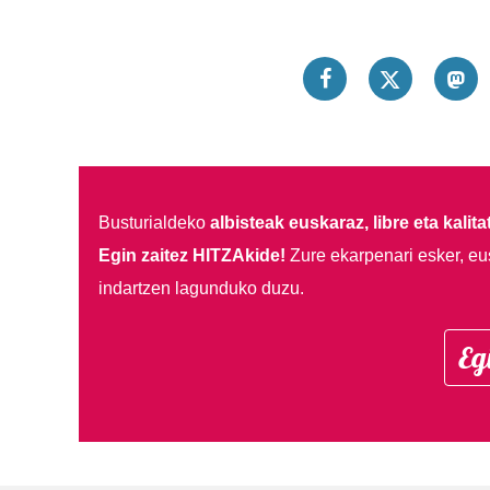
Busturialdeko
albisteak euskaraz, libre eta kalita
Egin zaitez HITZAkide!
Zure ekarpenari esker, eu
indartzen lagunduko duzu.
Eg