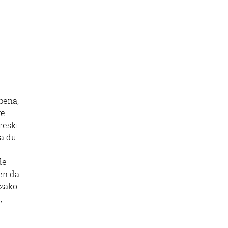
pena,
re
reski
ea du
de
zen da
tzako
,