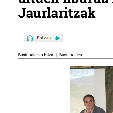
Jaurlaritzak
Busturialdeko Hitza
Busturialdea