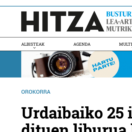
ALBISTEAK
AGENDA
MULT
OROKORRA
Urdaibaiko 25 
dituen liburua