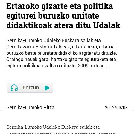
Ertaroko gizarte eta politika
egiturei buruzko unitate
didaktikoak atera ditu Udalak
Gernika-Lumoko Udaleko Euskara sailak eta
Gernikazarra Historia Taldeak, elkarlanean, ertaroari
buruzko beste bi unitate didaktiko argitaratu dituzte.
Oraingo hauek garai hartako gizarte egituraketa eta
egitura politikoa azaltzen dituzte. 2009. urtean ...
Gernika-Lumoko Hitza
2012
/
03
/
08
Gernika-Lumoko Udaleko Euskara sailak eta