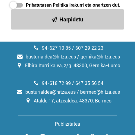
erabiltzeko baimen esplizitua ematen diguzu.
Gehiago
Pribatutasun Politika
irakurri eta onartzen dut.
irakurri
Harpidetu
94-627 10 85 / 607 29 22 23
busturialdea@hitza.eus / gernika@hitza.eus
Elbira Iturri kalea, z/g. 48300, Gernika-Lumo
94-618 72 99 / 647 35 56 54
busturialdea@hitza.eus / bermeo@hitza.eus
Atalde 17, atzealdea. 48370, Bermeo
Publizitatea