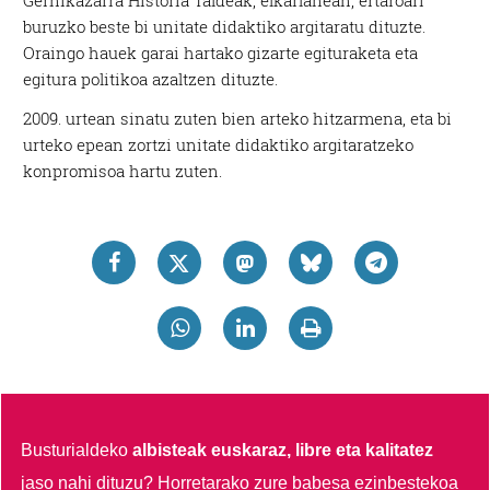
Gernikazarra Historia Taldeak, elkarlanean, ertaroari
buruzko beste bi unitate didaktiko argitaratu dituzte.
Oraingo hauek garai hartako gizarte egituraketa eta
egitura politikoa azaltzen dituzte.
2009. urtean sinatu zuten bien arteko hitzarmena, eta bi
urteko epean zortzi unitate didaktiko argitaratzeko
konpromisoa hartu zuten.
Busturialdeko
albisteak euskaraz, libre eta kalitatez
jaso nahi dituzu?
Horretarako zure babesa ezinbestekoa