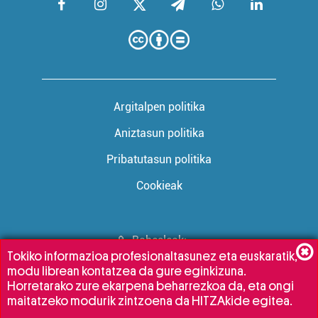
Argitalpen politika
Aniztasun politika
Pribatutasun politika
Cookieak
Babesleak:
Tokiko informazioa profesionaltasunez eta euskaratik,
modu librean kontatzea da gure eginkizuna.
Horretarako zure ekarpena beharrezkoa da, eta ongi
maitatzeko modurik zintzoena da HITZAkide egitea.