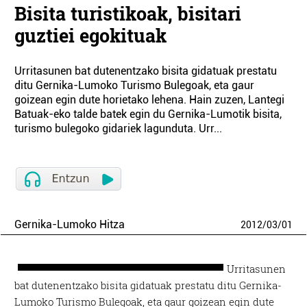
Bisita turistikoak, bisitari
guztiei egokituak
Urritasunen bat dutenentzako bisita gidatuak prestatu
ditu Gernika-Lumoko Turismo Bulegoak, eta gaur
goizean egin dute horietako lehena. Hain zuzen, Lantegi
Batuak-eko talde batek egin du Gernika-Lumotik bisita,
turismo bulegoko gidariek lagunduta. Urr...
Gernika-Lumoko Hitza
2012
/
03
/
01
Urritasunen
bat dutenentzako bisita gidatuak prestatu ditu Gernika-
Lumoko Turismo Bulegoak, eta gaur goizean egin dute