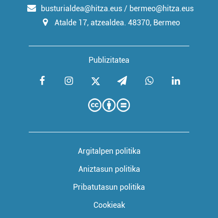
busturialdea@hitza.eus / bermeo@hitza.eus
Atalde 17, atzealdea. 48370, Bermeo
Publizitatea
Argitalpen politika
Aniztasun politika
Pribatutasun politika
Cookieak