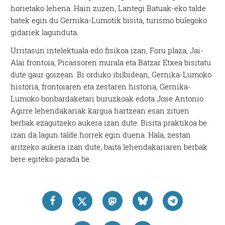
horietako lehena. Hain zuzen, Lantegi Batuak-eko talde
batek egin du Gernika-Lumotik bisita, turismo bulegoko
gidariek lagunduta.
Urritasun intelektuala edo fisikoa izan, Foru plaza, Jai-
Alai frontoia, Picassoren murala eta Batzar Etxea bisitatu
dute gaur goizean. Bi orduko ibilbidean, Gernika-Lumoko
historia, frontoiaren eta zestaren historia, Gernika-
Lumoko bonbardaketari buruzkoak edota Jose Antonio
Agirre lehendakariak kargua hartzean esan zituen
berbak ezagutzeko aukera izan dute. Bisita praktikoa be
izan da lagun talde horrek egin duena. Hala, zestan
aritzeko aukera izan dute, baita lehendakariaren berbak
bere egiteko parada be.