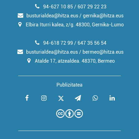
94-627 10 85 / 607 29 22 23
busturialdea@hitza.eus / gernika@hitza.eus
Elbira Iturri kalea, z/g. 48300, Gernika-Lumo
94-618 72 99 / 647 35 56 54
busturialdea@hitza.eus / bermeo@hitza.eus
Atalde 17, atzealdea. 48370, Bermeo
Publizitatea