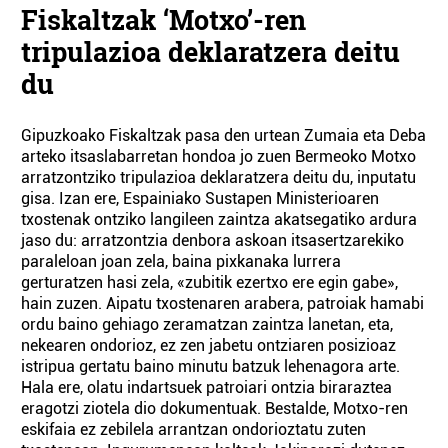
Fiskaltzak ‘Motxo’-ren
tripulazioa deklaratzera deitu
du
Gipuzkoako Fiskaltzak pasa den urtean Zumaia eta Deba
arteko itsaslabarretan hondoa jo zuen Bermeoko Motxo
arratzontziko tripulazioa deklaratzera deitu du, inputatu
gisa. Izan ere, Espainiako Sustapen Ministerioaren
txostenak ontziko langileen zaintza akatsegatiko ardura
jaso du: arratzontzia denbora askoan itsasertzarekiko
paraleloan joan zela, baina pixkanaka lurrera
gerturatzen hasi zela, «zubitik ezertxo ere egin gabe»,
hain zuzen. Aipatu txostenaren arabera, patroiak hamabi
ordu baino gehiago zeramatzan zaintza lanetan, eta,
nekearen ondorioz, ez zen jabetu ontziaren posizioaz
istripua gertatu baino minutu batzuk lehenagora arte.
Hala ere, olatu indartsuek patroiari ontzia biraraztea
eragotzi ziotela dio dokumentuak. Bestalde, Motxo-ren
eskifaia ez zebilela arrantzan ondorioztatu zuten