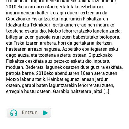
txostenean. Ingurumenean kalteak Jakinarazi dutenez,
2010eko azaroaren 4an gertatutako ezbeharrak
ingurumenean kalterik eragin duen ikertzen ari da
Gipuzkoako Fiskaltza, eta Ingurumen Fiskaltzaren
Idazkaritza Teknikoari gertakarien eraginen inguruko
txostena eskatu dio. Motxo lehorreratzeko lanetan zirela,
biltegian zuen gasoila isuri zuen babestutako biotopora,
eta Fiskaltzaren arabera, hori da gertakaria ikertzen
hastearen arrazoi nagusia. Azpeitiko epaitegiaren esku
dago auzia, eta txostena aztertu ostean, Gipuzkoako
Fiskaltzak eskifaia auzipetzeko eskatu dio, inputatu
moduan. Bederatzi lagunek osatzen dute guztira eskifaia,
patroia barne. 2010eko abenduaren 10ean atera zuten
Motxo labar artetik. Hainbat egunez lanean jardun
ostean, garabi baten laguntzarekin lehorreratu zuten,
erregaia hustu ostean. Garabia haitzetara jaitsi [...]