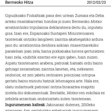
Bermeoko Hitza
2012
/
02
/
23
Gipuzkoako Fiskaltzak pasa den urtean Zumaia eta Deba
arteko itsaslabarretan hondoa jo zuen Bermeoko
Motxo
arratzontziko tripulazioa deklaratzera deitu du, inputatu
gisa. Izan ere, Espainiako Sustapen Ministerioaren
txostenak ontziko langileen zaintza akatsegatiko ardura
jaso du: arratzontzia denbora askoan itsasertzarekiko
paraleloan joan zela, baina pixkanaka lurrera gerturatzen
hasi zela, «zubitik ezertxo ere egin gabe», hain zuzen.
Aipatu txostenaren arabera, patroiak hamabi ordu baino
gehiago zeramatzan zaintza lanetan, eta, nekearen
ondorioz, ez zen jabetu ontziaren posizioaz istripua
gertatu baino minutu batzuk lehenagora arte. Hala ere,
olatu indartsuek patroiari ontzia biraraztea eragotzi
ziotela dio dokumentuak. Bestalde,
Motxo
-ren eskifaia ez
zebilela arrantzan ondorioztatu zuten txostenean.
Ingurumenean kalteak
Jakinarazi dutenez, 2010eko
azaroaren 4an gertatutako ezbeharrak ingurumenean