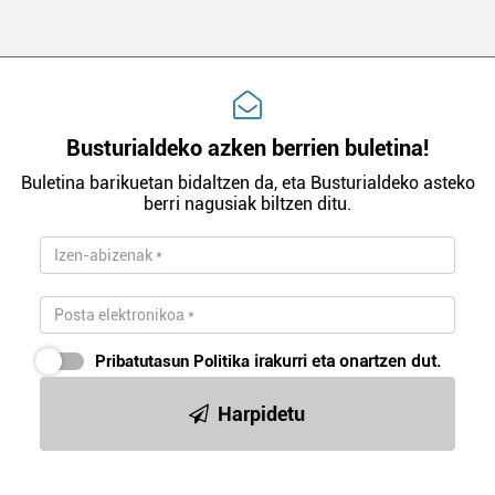
Busturialdeko azken berrien buletina!
Buletina barikuetan bidaltzen da, eta Busturialdeko asteko
berri nagusiak biltzen ditu.
Pribatutasun Politika
irakurri eta onartzen dut.
Harpidetu