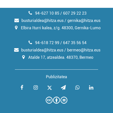
94-627 10 85 / 607 29 22 23
busturialdea@hitza.eus / gernika@hitza.eus
Elbira Iturri kalea, z/g. 48300, Gernika-Lumo
94-618 72 99 / 647 35 56 54
busturialdea@hitza.eus / bermeo@hitza.eus
Atalde 17, atzealdea. 48370, Bermeo
Publizitatea