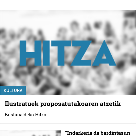
KULTURA
Ilustratuek proposatutakoaren atzetik
Busturialdeko Hitza
“Indarkeria da bardintasun