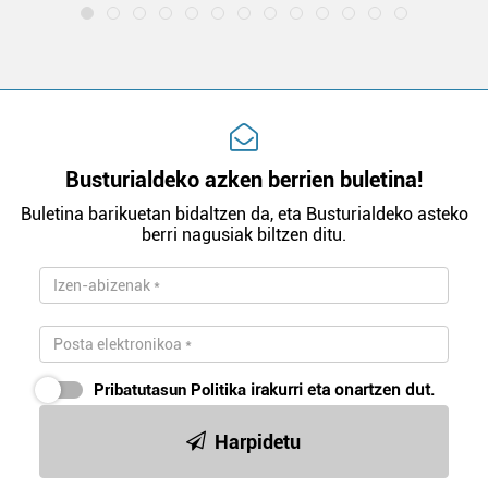
Bazkide batzuek ez dizute baimenik eskatzen, eta beren
interes komertzial legitimoetan babesten dira. Ikusi gure
bazkideen zerrenda, beren ustez zein helburutarako
duten interes legitimoa eta horren aurka nola egin
dezakezun ikusteko.
Busturialdeko azken berrien buletina!
Lortu zure datu pertsonalak prozesatzeko moduari
Buletina barikuetan bidaltzen da, eta Busturialdeko asteko
buruzko informazio gehiago eta ezarri zure lehentasunak
berri nagusiak biltzen ditu.
datuen atalean. Edozein unetan alda edo ken dezakezu
zure baimena Cookieen adierazpenean.
Webgune honek cookie propioak eta hirugarrenen cookie-
fitxategiak erabiltzen ditu. Zure esperientzia eta
zerbitzuak hobetzeko asmoz, cookie teknologiaz
Pribatutasun Politika
irakurri eta onartzen dut.
baliatzen gara. Ohar hau onartuz gero, teknologia hori
erabiltzeko baimen esplizitua ematen diguzu.
Gehiago
Harpidetu
irakurri