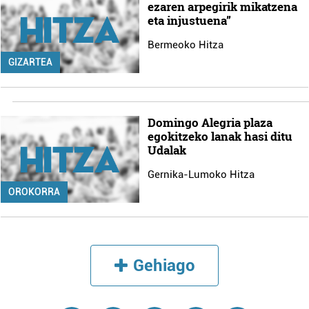
ezaren arpegirik mikatzena
eta injustuena”
Bermeoko Hitza
GIZARTEA
Domingo Alegria plaza
egokitzeko lanak hasi ditu
Udalak
Gernika-Lumoko Hitza
OROKORRA
Gehiago