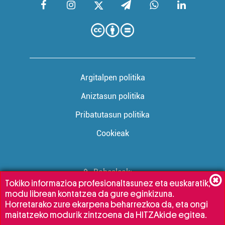
Argitalpen politika
Aniztasun politika
Pribatutasun politika
Cookieak
Babesleak:
Tokiko informazioa profesionaltasunez eta euskaratik,
modu librean kontatzea da gure eginkizuna.
Horretarako zure ekarpena beharrezkoa da, eta ongi
maitatzeko modurik zintzoena da HITZAkide egitea.