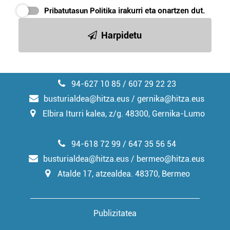
erabiltzeko baimen esplizitua ematen diguzu.
Gehiago
Pribatutasun Politika
irakurri eta onartzen dut.
irakurri
Harpidetu
94-627 10 85 / 607 29 22 23
busturialdea@hitza.eus / gernika@hitza.eus
Elbira Iturri kalea, z/g. 48300, Gernika-Lumo
94-618 72 99 / 647 35 56 54
busturialdea@hitza.eus / bermeo@hitza.eus
Atalde 17, atzealdea. 48370, Bermeo
Publizitatea