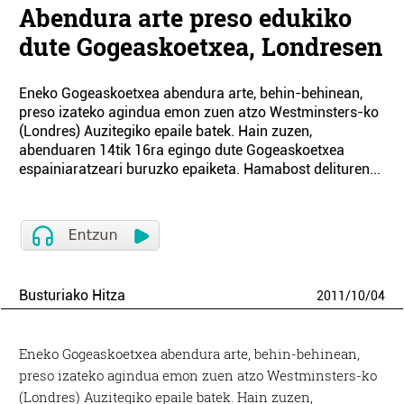
Abendura arte preso edukiko
dute Gogeaskoetxea, Londresen
Eneko Gogeaskoetxea abendura arte, behin-behinean,
preso izateko agindua emon zuen atzo Westminsters-ko
(Londres) Auzitegiko epaile batek. Hain zuzen,
abenduaren 14tik 16ra egingo dute Gogeaskoetxea
espainiaratzeari buruzko epaiketa. Hamabost delituren...
Busturiako Hitza
2011
/
10
/
04
Eneko Gogeaskoetxea abendura arte, behin-behinean,
preso izateko agindua emon zuen atzo Westminsters-ko
(Londres) Auzitegiko epaile batek. Hain zuzen,