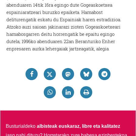
abenduaren 14tik 16ra egingo dute Gogeaskoetxea
espainiaratzeari buruzko epaiketa. Hamabost
deliturengatik eskatu du Espainiak haren estradizioa.
Atzoko auzi saioan jakinarazi zioten Gogeaskoetxeari
hamabosgarren deitu horrengatik be epaitu egingo
dutela; 1996ko abenduaren 22an Beranturiko Enher
enpresaren aurka lehergaiak jartzeagatik, alegia.
Busturialdeko
albisteak euskaraz, libre eta kalitatez
jaso nahi dituzu?
Horretarako zure babesa ezinbestekoa