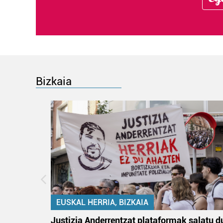
Bizkaia
EUSKAL HERRIA, BIZKAIA
an
Justizia Anderrentzat plataformak salatu d