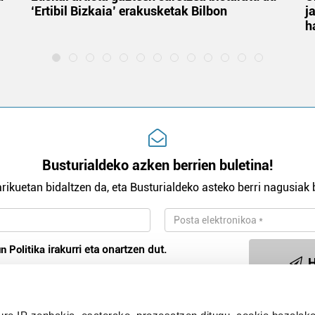
‘Ertibil Bizkaia’ erakusketak Bilbon
j
h
Busturialdeko azken berrien buletina!
rikuetan bidaltzen da, eta Busturialdeko asteko berri nagusiak b
n Politika
irakurri eta onartzen dut.
H