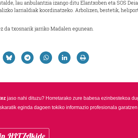
estalde, lau anbulantzia izango ditu Elantxoben eta SOS Dei
lizko larrialdiak koordinatzeko. Arbolizen, bestetik, helipor
ez da txosnarik jarriko Madalen egunean.
tez
jaso nahi dituzu?
Horretarako zure babesa ezinbestekoa du
skaratik eginda dagoen tokiko informazio profesionala garatzen
in HITZAkide