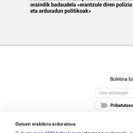
oraindik badaudela «erantzule diren polizia
eta arduradun politikoak»
Buletina ba
Pribatutasu
Datuen erabilera arduratsua