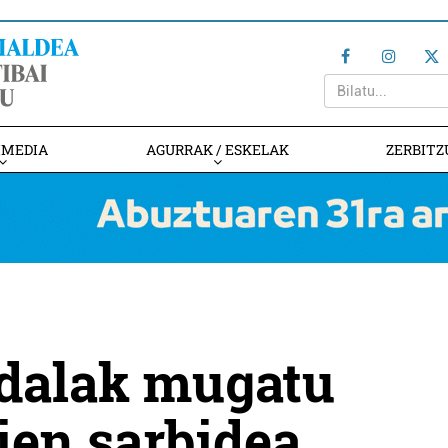
IMEDIA
AGURRAK / ESKELAK
ZERBITZ
dalak mugatu
ien sarbidea