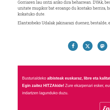
Gorriaren lau ontzi ariko dira beharrean. DYAk, b
unitate mugikor bat eroango du kostako herrira, ba
kokatuko dute.
Elantxobeko Udalak jakinarazi duenez, bestalde, 
Busturialdeko
albisteak euskaraz, libre eta kalita
Egin zaitez HITZAkide!
Zure ekarpenari esker, eu
indartzen lagunduko duzu.
Eg