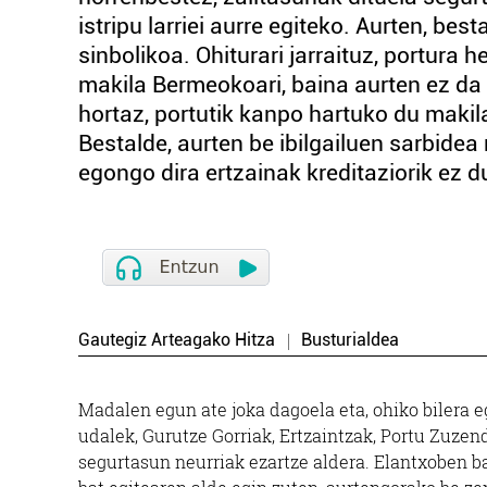
istripu larriei aurre egiteko. Aurten, bes
sinbolikoa. Ohiturari jarraituz, portura
makila Bermeokoari, baina aurten ez da 
hortaz, portutik kanpo hartuko du makil
Bestalde, aurten be ibilgailuen sarbide
egongo dira ertzainak kreditaziorik ez du
Gautegiz Arteagako Hitza
Busturialdea
Madalen egun ate joka dagoela eta, ohiko bilera
udalek, Gurutze Gorriak, Ertzaintzak, Portu Zuzenda
segurtasun neurriak ezartze aldera. Elantxoben b