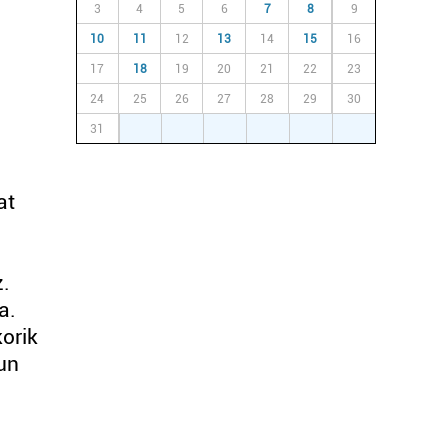
3
4
5
6
7
8
9
10
11
12
13
14
15
16
17
18
19
20
21
22
23
24
25
26
27
28
29
30
31
1
2
3
4
5
6
at
z.
a.
korik
un