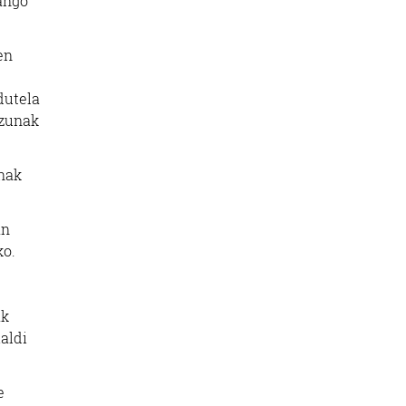
zango
en
dutela
izunak
nak
an
ko.
ak
ialdi
e