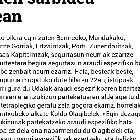
ean
ko bilera egin zuten Bermeoko, Mundakako,
tze Gorriak, Ertzaintzak, Portu Zuzendaritzak,
Itsas Kapitaintzak, segurtasun neurriak ezartze
urteetara begira segurtasun araudi espezifiko b
be zenbait neurri ezarriz. Hala, besteak beste,
kopurua mugatuko dute hilaren 22an, istripuak
ri gura du Udalak araudi espezifikoaren bitarte
 aurrean erantzukizun partekatuaren alde agertu d
etraplegiko geratu zela gogora ekarriz, horrela
lantxobeko alkate Koldo Olagibelek. «Egin dezag
izunak partekatzeko araudi espezifiko bat».
a ez dela ona nabarmendu du Olagibelek eta,
tasun neurri espezifikoak ezartzeko eta balizko