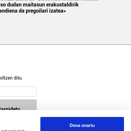
aso dudan maitasun erakustaldirik
andiena da pregoilari izatea»
iltzen ditu.
arpidetu
Dena onartu