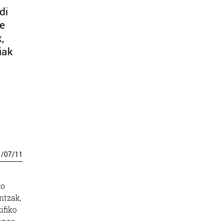
di
te
,
iak
n
1
/
07
/
11
ko
ntzak,
ifiko