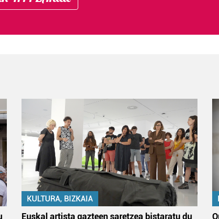
KULTURA, BIZKAIA
u
Euskal artista gazteen saretzea bistaratu du
O