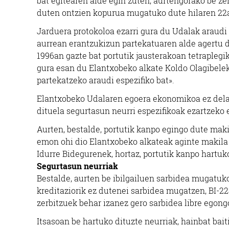
bat egitearen alde egin zuten, aurtengorako be zen
duten ontzien kopurua mugatuko dute hilaren 22a
Jarduera protokoloa ezarri gura du Udalak araudi es
aurrean erantzukizun partekatuaren alde agertu d
1996an gazte bat portutik jausterakoan tetraplegik
gura esan du Elantxobeko alkate Koldo Olagibel
partekatzeko araudi espezifiko bat».
Elantxobeko Udalaren egoera ekonomikoa ez dela 
dituela segurtasun neurri espezifikoak ezartzeko et
Aurten, bestalde, portutik kanpo egingo dute makil
emon ohi dio Elantxobeko alkateak aginte makila 
Idurre Bidegurenek, hortaz, portutik kanpo hartuk
Segurtasun neurriak
Bestalde, aurten be ibilgailuen sarbidea mugatuko
kreditaziorik ez dutenei sarbidea mugatzen, BI-223
zerbitzuek behar izanez gero sarbidea libre egong
Itsasoan be hartuko dituzte neurriak, hainbat bait