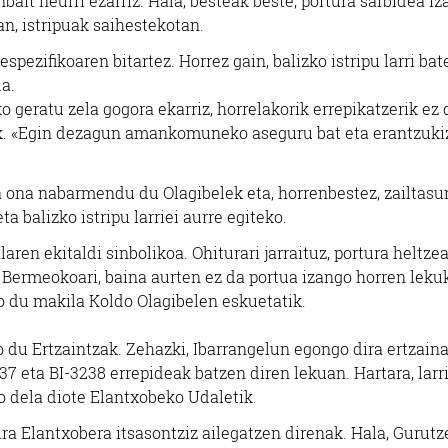
bait neurri ezarriz. Hala, besteak beste, portura sarbidea i
n, istripuak saihestekotan.
pezifikoaren bitartez. Horrez gain, balizko istripu larri bat
a.
o geratu zela gogora ekarriz, horrelakorik errepikatzerik ez 
ek. «Egin dezagun amankomuneko aseguru bat eta erantzuk
ona nabarmendu du Olagibelek eta, horrenbestez, zailtasu
a balizko istripu larriei aurre egiteko.
aren ekitaldi sinbolikoa. Ohiturari jarraituz, portura heltze
Bermeokoari, baina aurten ez da portua izango horren leku
o du makila Koldo Olagibelen eskuetatik.
 du Ertzaintzak. Zehazki, Ibarrangelun egongo dira ertzain
7 eta BI-3238 errepideak batzen diren lekuan. Hartara, larr
o dela diote Elantxobeko Udaletik.
ira Elantxobera itsasontziz ailegatzen direnak. Hala, Gurutz