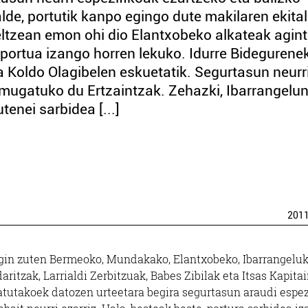
talde, portutik kanpo egingo dute makilaren ekital
 heltzean emon ohi dio Elantxobeko alkateak agin
portua izango horren lekuko. Idurre Bidegurenek
a Koldo Olagibelen eskuetatik. Segurtasun neurr
a mugatuko du Ertzaintzak. Zehazki, Ibarrangelu
tenei sarbidea [...]
201
 egin zuten Bermeoko, Mundakako, Elantxobeko, Ibarrangelu
ritzak, Larrialdi Zerbitzuak, Babes Zibilak eta Itsas Kapitai
atutakoek datozen urteetara begira segurtasun araudi espez