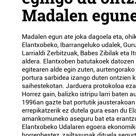
Madalen egun
Madalen egun ate joka dagoela eta, ohi
Elantxobeko, Ibarrangeluko udalek, Guru
Larrialdi Zerbitzuak, Babes Zibilak eta 
aldera. Elantxoben batutakoek datozen 
egitearen alde egin zuten, aurtengorako 
portura sarbidea izango duten ontzien 
saihestekotan. Jarduera protokoloa ezar
Horrez gain, balizko istripu larri baten
1996an gazte bat portutik jausterakoan t
errepikatzerik ez dutela gura esan du E
amankomuneko aseguru bat eta erantzuk
Elantxobeko Udalaren egoera ekonomiko
horrenbestez, zailtasunak dituela segur