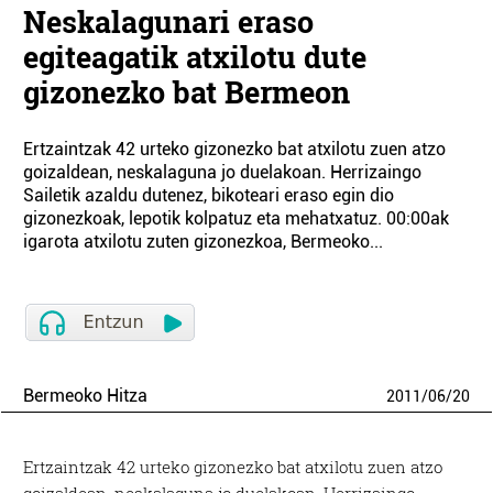
Neskalagunari eraso
egiteagatik atxilotu dute
gizonezko bat Bermeon
Ertzaintzak 42 urteko gizonezko bat atxilotu zuen atzo
goizaldean, neskalaguna jo duelakoan. Herrizaingo
Sailetik azaldu dutenez, bikoteari eraso egin dio
gizonezkoak, lepotik kolpatuz eta mehatxatuz. 00:00ak
igarota atxilotu zuten gizonezkoa, Bermeoko...
Bermeoko Hitza
2011
/
06
/
20
Ertzaintzak 42 urteko gizonezko bat atxilotu zuen atzo