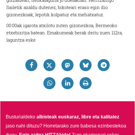
goizaldean, neskalaguna jo duelakoan. Herrizaingo
Sailetik azaldu dutenez, bikoteari eraso egin dio
gizonezkoak, lepotik kolpatuz eta mehatxatuz.
00:00ak igarota atxilotu zuten gizonezkoa, Bermeoko
etxebizitza batean. Emakumeak berak deitu zuen 112ra,
laguntza eske
Busturialdeko
albisteak euskaraz, libre eta kalitatez
jaso nahi dituzu?
Horretarako zure babesa ezinbestekoa
dugu.
Egin zaitez HITZAkide!
Zure ekarpenari esker,