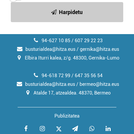
irakurri
Harpidetu
94-627 10 85 / 607 29 22 23
busturialdea@hitza.eus / gernika@hitza.eus
Elbira Iturri kalea, z/g. 48300, Gernika-Lumo
94-618 72 99 / 647 35 56 54
busturialdea@hitza.eus / bermeo@hitza.eus
Atalde 17, atzealdea. 48370, Bermeo
Publizitatea