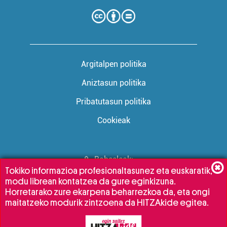
Argitalpen politika
Aniztasun politika
Pribatutasun politika
Cookieak
Babesleak:
Tokiko informazioa profesionaltasunez eta euskaratik,
modu librean kontatzea da gure eginkizuna.
Horretarako zure ekarpena beharrezkoa da, eta ongi
maitatzeko modurik zintzoena da HITZAkide egitea.