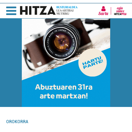
Sartu
OROKORRA