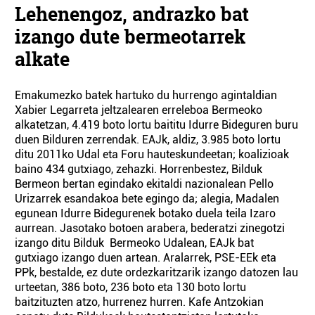
Lehenengoz, andrazko bat
izango dute bermeotarrek
alkate
Emakumezko batek hartuko du hurrengo agintaldian
Xabier Legarreta jeltzalearen erreleboa Bermeoko
alkatetzan, 4.419 boto lortu baititu Idurre Bideguren buru
duen Bilduren zerrendak. EAJk, aldiz, 3.985 boto lortu
ditu 2011ko Udal eta Foru hauteskundeetan; koalizioak
baino 434 gutxiago, zehazki. Horrenbestez, Bilduk
Bermeon bertan egindako ekitaldi nazionalean Pello
Urizarrek esandakoa bete egingo da; alegia, Madalen
egunean Idurre Bidegurenek botako duela teila Izaro
aurrean. Jasotako botoen arabera, bederatzi zinegotzi
izango ditu Bilduk Bermeoko Udalean, EAJk bat
gutxiago izango duen artean. Aralarrek, PSE-EEk eta
PPk, bestalde, ez dute ordezkaritzarik izango datozen lau
urteetan, 386 boto, 236 boto eta 130 boto lortu
baitzituzten atzo, hurrenez hurren. Kafe Antzokian