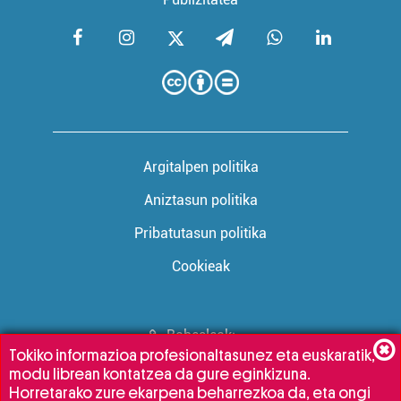
Argitalpen politika
Aniztasun politika
Pribatutasun politika
Cookieak
Babesleak:
Tokiko informazioa profesionaltasunez eta euskaratik,
modu librean kontatzea da gure eginkizuna.
Horretarako zure ekarpena beharrezkoa da, eta ongi