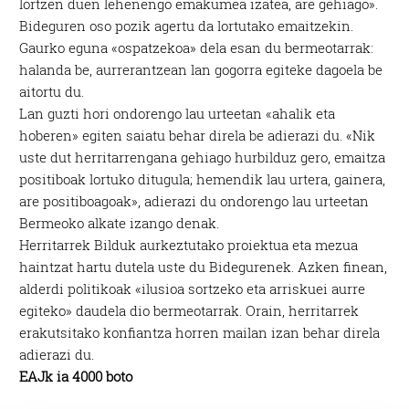
lortzen duen lehenengo emakumea izatea, are gehiago».
Bideguren oso pozik agertu da lortutako emaitzekin.
Gaurko eguna «ospatzekoa» dela esan du bermeotarrak:
halanda be, aurrerantzean lan gogorra egiteke dagoela be
aitortu du.
Lan guzti hori ondorengo lau urteetan «ahalik eta
hoberen» egiten saiatu behar direla be adierazi du. «Nik
uste dut herritarrengana gehiago hurbilduz gero, emaitza
positiboak lortuko ditugula; hemendik lau urtera, gainera,
are positiboagoak», adierazi du ondorengo lau urteetan
Bermeoko alkate izango denak.
Herritarrek Bilduk aurkeztutako proiektua eta mezua
haintzat hartu dutela uste du Bidegurenek. Azken finean,
alderdi politikoak «ilusioa sortzeko eta arriskuei aurre
egiteko» daudela dio bermeotarrak. Orain, herritarrek
erakutsitako konfiantza horren mailan izan behar direla
adierazi du.
EAJk ia 4000 boto