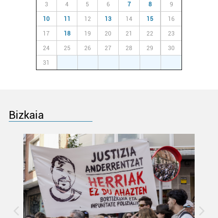
3
4
5
6
7
8
9
Lortu zure datu pertsonalak prozesatzeko moduari
10
11
12
13
14
15
16
buruzko informazio gehiago eta ezarri zure lehentasunak
17
18
19
20
21
22
23
datuen atalean. Edozein unetan alda edo ken dezakezu
24
25
26
27
28
29
30
zure baimena Cookieen adierazpenean.
31
1
2
3
4
5
6
Webgune honek cookie propioak eta hirugarrenen cookie-
fitxategiak erabiltzen ditu. Zure esperientzia eta
zerbitzuak hobetzeko asmoz, cookie teknologiaz
baliatzen gara. Ohar hau onartuz gero, teknologia hori
Bizkaia
erabiltzeko baimen esplizitua ematen diguzu.
Gehiago
irakurri