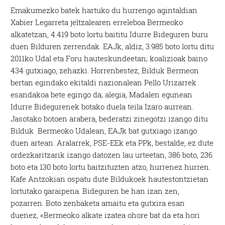
Emakumezko batek hartuko du hurrengo agintaldian
Xabier Legarreta jeltzalearen erreleboa Bermeoko
alkatetzan, 4.419 boto lortu baititu Idurre Bideguren buru
duen Bilduren zerrendak. EAJk, aldiz, 3.985 boto lortu ditu
2011ko Udal eta Foru hauteskundeetan; koalizioak baino
434 gutxiago, zehazki. Horrenbestez, Bilduk Bermeon
bertan egindako ekitaldi nazionalean Pello Urizarrek
esandakoa bete egingo da; alegia, Madalen egunean
Idurre Bidegurenek botako duela teila Izaro aurrean.
Jasotako botoen arabera, bederatzi zinegotzi izango ditu
Bilduk Bermeoko Udalean, EAJk bat gutxiago izango
duen artean. Aralarrek, PSE-EEk eta PPk, bestalde, ez dute
ordezkaritzarik izango datozen lau urteetan, 386 boto, 236
boto eta 130 boto lortu baitzituzten atzo, hurrenez hurren.
Kafe Antzokian ospatu dute Bildukoek hautestontzietan
lortutako garaipena. Bideguren be han izan zen,
pozarren. Boto zenbaketa amaitu eta gutxira esan
duenez, «Bermeoko alkate izatea ohore bat da eta hori