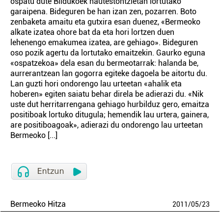
ospatu dute Bildukoek hautestontzietan lortutako
garaipena. Bideguren be han izan zen, pozarren. Boto
zenbaketa amaitu eta gutxira esan duenez, «Bermeoko
alkate izatea ohore bat da eta hori lortzen duen
lehenengo emakumea izatea, are gehiago». Bideguren
oso pozik agertu da lortutako emaitzekin. Gaurko eguna
«ospatzekoa» dela esan du bermeotarrak: halanda be,
aurrerantzean lan gogorra egiteke dagoela be aitortu du.
Lan guzti hori ondorengo lau urteetan «ahalik eta
hoberen» egiten saiatu behar direla be adierazi du. «Nik
uste dut herritarrengana gehiago hurbilduz gero, emaitza
positiboak lortuko ditugula; hemendik lau urtera, gainera,
are positiboagoak», adierazi du ondorengo lau urteetan
Bermeoko [...]
Bermeoko Hitza
2011
/
05
/
23