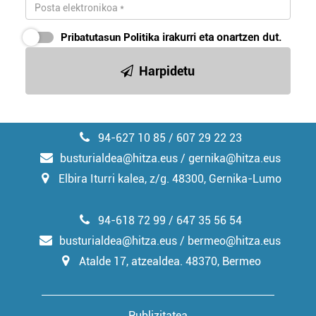
Pribatutasun Politika
irakurri eta onartzen dut.
Harpidetu
94-627 10 85 / 607 29 22 23
busturialdea@hitza.eus / gernika@hitza.eus
Elbira Iturri kalea, z/g. 48300, Gernika-Lumo
94-618 72 99 / 647 35 56 54
busturialdea@hitza.eus / bermeo@hitza.eus
Atalde 17, atzealdea. 48370, Bermeo
Publizitatea