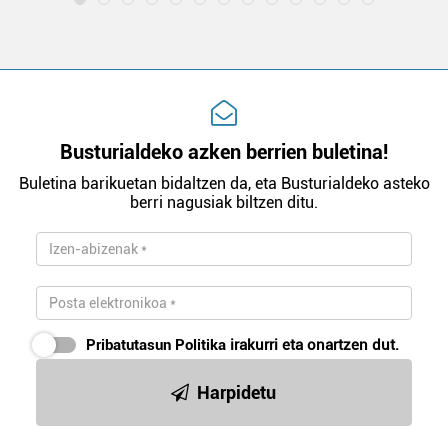
Busturialdeko azken berrien buletina!
Buletina barikuetan bidaltzen da, eta Busturialdeko asteko
berri nagusiak biltzen ditu.
Pribatutasun Politika
irakurri eta onartzen dut.
Harpidetu