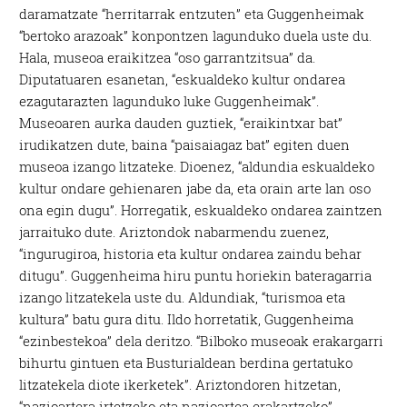
daramatzate “herritarrak entzuten” eta Guggenheimak
“bertoko arazoak” konpontzen lagunduko duela uste du.
Hala, museoa eraikitzea “oso garrantzitsua” da.
Diputatuaren esanetan, “eskualdeko kultur ondarea
ezagutarazten lagunduko luke Guggenheimak”.
Museoaren aurka dauden guztiek, “eraikintxar bat”
irudikatzen dute, baina “paisaiagaz bat” egiten duen
museoa izango litzateke. Dioenez, “aldundia eskualdeko
kultur ondare gehienaren jabe da, eta orain arte lan oso
ona egin dugu”. Horregatik, eskualdeko ondarea zaintzen
jarraituko dute. Ariztondok nabarmendu zuenez,
“ingurugiroa, historia eta kultur ondarea zaindu behar
ditugu”. Guggenheima hiru puntu horiekin bateragarria
izango litzatekela uste du. Aldundiak, “turismoa eta
kultura” batu gura ditu. Ildo horretatik, Guggenheima
“ezinbestekoa” dela deritzo. “Bilboko museoak erakargarri
bihurtu gintuen eta Busturialdean berdina gertatuko
litzatekela diote ikerketek”. Ariztondoren hitzetan,
“nazioartera irtetzeko eta nazioartea erakartzeko”