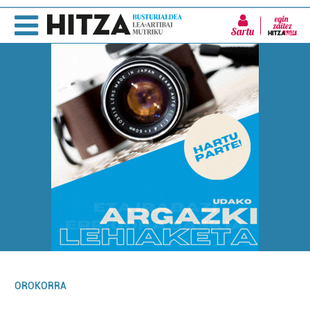
Sartu
OROKORRA