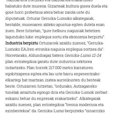
baliatuko dute museoa. Gizarteak kultura gosea duela eta
gose horri probetxua atera behar zaiola uste du
diputatuak. Ortuzar Gernika-Lumoko alkategaiak,
bestalde, museoaren aldeko apustua egiten dutela esan
zuen. Bere hitzetan, “gure helburu nagusiak betetzen
lagunduko luke: enplegua sortu eta ekonomia berpiztu”.
Industria berpiztu
Ortuzarrek azaldu zuenez, “Gernika-
Lumoko EAJren erronka nagusia enplegua sortzea da”.
Horretarako, Aldundiagaz batera
Gernika-Lumo 12-24
plan estrategikoa garatu dute industria sektorea
indartzeko. Plan horrek 217.000 metro karraturen
egokitzapena egitea eta lau urte barru enpesentzako
elkartegi bat martxan izatea aurreikusten du besteak
beste. Ortuzarren hitzetan, “ordurako, Autzaganeko
tunelak amaituta egongo dira eta Gernika-Lumok zerbait
eskaini behar du enpresak erakartzeko”. Alkategaiak
azaldu zuenez, plan estrategikoa “tresna modernoa eta
ezinbestekoa” da. Gernika-Lumo berpizteko “oinarrizko