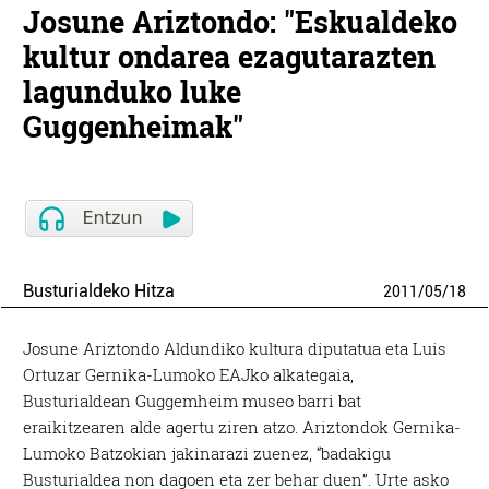
Josune Ariztondo: "Eskualdeko
kultur ondarea ezagutarazten
lagunduko luke
Guggenheimak"
Busturialdeko Hitza
2011
/
05
/
18
Josune Ariztondo Aldundiko kultura diputatua eta Luis
Ortuzar Gernika-Lumoko EAJko alkategaia,
Busturialdean Guggemheim museo barri bat
eraikitzearen alde agertu ziren atzo. Ariztondok Gernika-
Lumoko Batzokian jakinarazi zuenez, “badakigu
Busturialdea non dagoen eta zer behar duen”. Urte asko