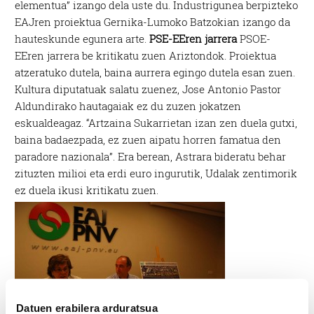
elementua” izango dela uste du. Industrigunea berpizteko
EAJren proiektua Gernika-Lumoko Batzokian izango da
hauteskunde egunera arte.
PSE-EEren jarrera
PSOE-
EEren jarrera be kritikatu zuen Ariztondok. Proiektua
atzeratuko dutela, baina aurrera egingo dutela esan zuen.
Kultura diputatuak salatu zuenez, Jose Antonio Pastor
Aldundirako hautagaiak ez du zuzen jokatzen
eskualdeagaz. “Artzaina Sukarrietan izan zen duela gutxi,
baina badaezpada, ez zuen aipatu horren famatua den
paradore nazionala”. Era berean, Astrara bideratu behar
zituzten milioi eta erdi euro ingurutik, Udalak zentimorik
ez duela ikusi kritikatu zuen.
Datuen erabilera arduratsua