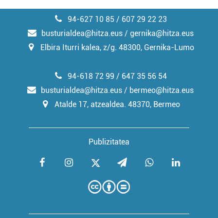
94-627 10 85 / 607 29 22 23
busturialdea@hitza.eus / gernika@hitza.eus
Elbira Iturri kalea, z/g. 48300, Gernika-Lumo
94-618 72 99 / 647 35 56 54
busturialdea@hitza.eus / bermeo@hitza.eus
Atalde 17, atzealdea. 48370, Bermeo
Publizitatea