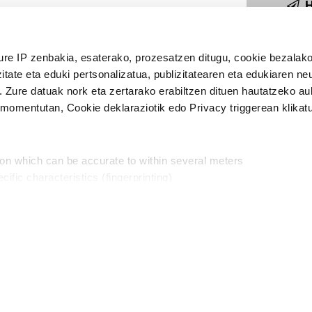
H
ure IP zenbakia, esaterako, prozesatzen ditugu, cookie bezalako
Publizitatea
itate eta eduki pertsonalizatua, publizitatearen eta edukiaren ne
. Zure datuak nork eta zertarako erabiltzen dituen hautatzeko a
omentutan, Cookie deklaraziotik edo Privacy triggerean klikat
ion which can be accurate to within several meters
cific characteristics (fingerprinting)
Aniztasun politika
Pribatutasun poli
d and set your preferences in the
details section
.
aratik, modu librean kontatzea da gure eginkizuna. Horret
intzoena da HITZAkide egitea.
n ditugu, zure IP zenbakia, besteak beste, teknologia erabiliz,
Babesleak:
, iragarkiak eta edukia neurtzeko, jendeari buruzko informazioa b
abiltzen dituen hauta dezakezu.
interes komertzial legitimoetan babesten dira. Ikusi gure bazki