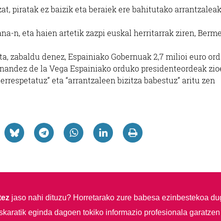
t, piratak ez baizik eta beraiek ere bahitutako arrantzalea
a-n, eta haien artetik zazpi euskal herritarrak ziren, Berme
ta, zabaldu denez, Espainiako Gobernuak 2,7 milioi euro or
ernandez de la Vega Espainiako orduko presidenteordeak zio
 errespetatuz” eta “arrantzaleen bizitza babestuz” aritu zen
tez
jaso nahi dituzu?
Horretarako zure babesa ezinbestekoa du
skaratik eginda dagoen tokiko informazio profesionala garatzen