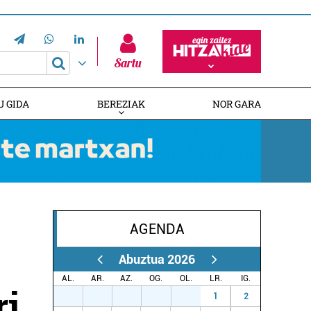
Sartu
U GIDA
BEREZIAK
NOR GARA
AGENDA
HITZAREN 20. URTEURRENA
EUSKALDUNAK AUSTRALIAN
GAZTEMUNDURI ATEAK IREKI
Abuztua 2026
AL.
AR.
AZ.
OG.
OL.
LR.
IG.
ri
27
28
29
30
31
1
2