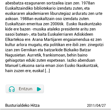
abesbatza ezagunaren sortzailea izan zen. 1978an
Euskaltzaindiko bibliotekario izendatu zuten, eta
euskararen akademiaren liburutegiaz arduratu zen urte
askoan. 1988an euskaltzain oso izendatu zuten.
Euskaltzain emeritua zen 2006tik. Eusko Ikaskuntzako
kide ere bazen -musika ataleko presidente aritu zen
sasoi batean-, eta baita Euskalerriaren Adiskideen
Elkartekoa ere. Arana Martijaren engaiamendua ez zen
kultur arlora mugatu, eta politikan ere ibili zen: zinegotzi
izan zen Gernikan eta batzarkide Bizkaiko Batzar
Nagusietan. Aurretik, frankismoan, behin baino
gehiagotan eduki zuten espetxean. Iazko abenduan
Manuel Lekuona saria eman zion Eusko Ikaskuntzak,
hain zuzen ere, euskal [...]
Busturialdeko Hitza
2011
/
04
/
27