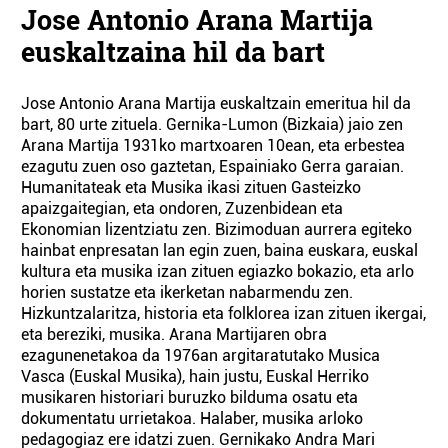
Jose Antonio Arana Martija
euskaltzaina hil da bart
Jose Antonio Arana Martija euskaltzain emeritua hil da
bart, 80 urte zituela. Gernika-Lumon (Bizkaia) jaio zen
Arana Martija 1931ko martxoaren 10ean, eta erbestea
ezagutu zuen oso gaztetan, Espainiako Gerra garaian.
Humanitateak eta Musika ikasi zituen Gasteizko
apaizgaitegian, eta ondoren, Zuzenbidean eta
Ekonomian lizentziatu zen. Bizimoduan aurrera egiteko
hainbat enpresatan lan egin zuen, baina euskara, euskal
kultura eta musika izan zituen egiazko bokazio, eta arlo
horien sustatze eta ikerketan nabarmendu zen.
Hizkuntzalaritza, historia eta folklorea izan zituen ikergai,
eta bereziki, musika. Arana Martijaren obra
ezagunenetakoa da 1976an argitaratutako Musica
Vasca (Euskal Musika), hain justu, Euskal Herriko
musikaren historiari buruzko bilduma osatu eta
dokumentatu urrietakoa. Halaber, musika arloko
pedagogiaz ere idatzi zuen. Gernikako Andra Mari