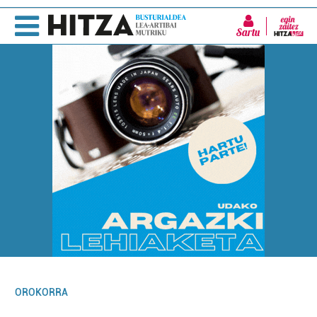
Sartu
OROKORRA