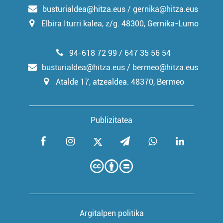
busturialdea@hitza.eus / gernika@hitza.eus
Elbira Iturri kalea, z/g. 48300, Gernika-Lumo
94-618 72 99 / 647 35 56 54
busturialdea@hitza.eus / bermeo@hitza.eus
Atalde 17, atzealdea. 48370, Bermeo
Publizitatea
Argitalpen politika