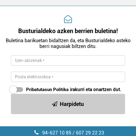
Busturialdeko azken berrien buletina!
Buletina barikuetan bidaltzen da, eta Busturialdeko asteko
berri nagusiak biltzen ditu.
Pribatutasun Politika
irakurri eta onartzen dut.
Harpidetu
94-627 10 85 / 607 29 22 23