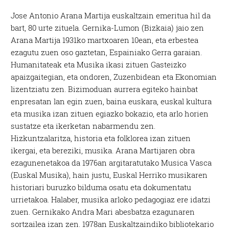
Jose Antonio Arana Martija euskaltzain emeritua hil da
bart, 80 urte zituela. Gernika-Lumon (Bizkaia) jaio zen
Arana Martija 1931ko martxoaren 10ean, eta erbestea
ezagutu zuen oso gaztetan, Espainiako Gerra garaian.
Humanitateak eta Musika ikasi zituen Gasteizko
apaizgaitegian, eta ondoren, Zuzenbidean eta Ekonomian
lizentziatu zen. Bizimoduan aurrera egiteko hainbat
enpresatan lan egin zuen, baina euskara, euskal kultura
eta musika izan zituen egiazko bokazio, eta arlo horien
sustatze eta ikerketan nabarmendu zen.
Hizkuntzalaritza, historia eta folklorea izan zituen
ikergai, eta bereziki, musika. Arana Martijaren obra
ezagunenetakoa da 1976an argitaratutako Musica Vasca
(Euskal Musika), hain justu, Euskal Herriko musikaren
historiari buruzko bilduma osatu eta dokumentatu
urrietakoa. Halaber, musika arloko pedagogiaz ere idatzi
zuen. Gernikako Andra Mari abesbatza ezagunaren
sortzailea izan zen. 1978an Euskaltzaindiko bibliotekario