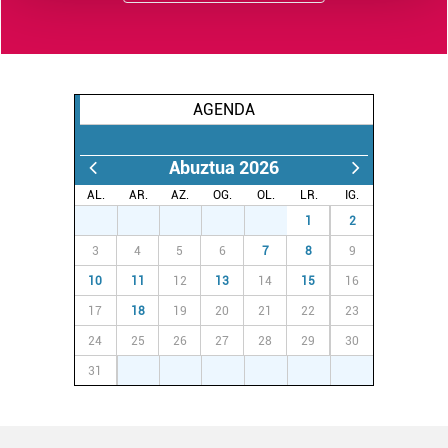
Guk eta gure bazkideek zure datu pertsonalak
prozesatzen ditugu, zure IP zenbakia, besteak beste,
teknologia erabiliz, cookieak adibidez, iragarki eta eduki
AGENDA
pertsonalizatuak eskaintzeko, iragarkiak eta edukia
neurtzeko, jendeari buruzko informazioa biltzeko eta
produktuak garatzeko. Zure datuak nork eta zertarako
Abuztua 2026
erabiltzen dituen hauta dezakezu.
AL.
AR.
AZ.
OG.
OL.
LR.
IG.
27
28
29
30
31
1
2
Bazkide batzuek ez dizute baimenik eskatzen, eta beren
3
4
5
6
7
8
9
interes komertzial legitimoetan babesten dira. Ikusi gure
bazkideen zerrenda, beren ustez zein helburutarako
10
11
12
13
14
15
16
duten interes legitimoa eta horren aurka nola egin
17
18
19
20
21
22
23
dezakezun ikusteko.
24
25
26
27
28
29
30
31
1
2
3
4
5
6
Lortu zure datu pertsonalak prozesatzeko moduari
buruzko informazio gehiago eta ezarri zure lehentasunak
datuen atalean. Edozein unetan alda edo ken dezakezu
zure baimena Cookieen adierazpenean.