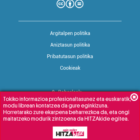
Argitalpen politika
Aniztasun politika
Pribatutasun politika
Cookieak
Babesleak:
Tokiko informazioa profesionaltasunez eta euskaratik,
modu librean kontatzea da gure eginkizuna.
Horretarako zure ekarpena beharrezkoa da, eta ongi
maitatzeko modurik zintzoena da HITZAkide egitea.