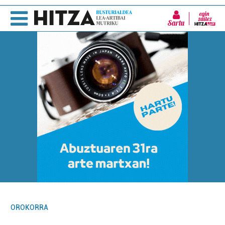
Sartu
OROKORRA