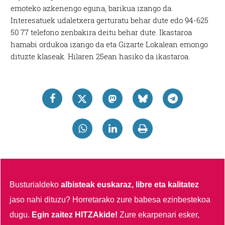
emoteko azkenengo eguna, barikua izango da.
Interesatuek udaletxera gerturatu behar dute edo 94-625
50 77 telefono zenbakira deitu behar dute. Ikastaroa
hamabi ordukoa izango da eta Gizarte Lokalean emongo
dituzte klaseak. Hilaren 25ean hasiko da ikastaroa.
Busturialdeko
albisteak euskaraz, libre eta kalitatez
jaso nahi dituzu?
Horretarako zure babesa ezinbestekoa
dugu.
Egin zaitez HITZAkide!
Zure ekarpenari esker,