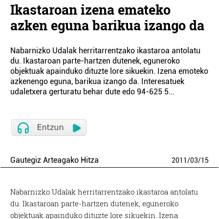
Ikastaroan izena emateko
azken eguna barikua izango da
Nabarnizko Udalak herritarrentzako ikastaroa antolatu
du. Ikastaroan parte-hartzen dutenek, eguneroko
objektuak apainduko dituzte lore sikuekin. Izena emoteko
azkenengo eguna, barikua izango da. Interesatuek
udaletxera gerturatu behar dute edo 94-625 5...
Gautegiz Arteagako Hitza
2011
/
03
/
15
Nabarnizko Udalak herritarrentzako ikastaroa antolatu
du. Ikastaroan parte-hartzen dutenek, eguneroko
objektuak apainduko dituzte lore sikuekin. Izena