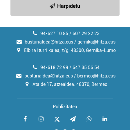
irakurri
Harpidetu
94-627 10 85 / 607 29 22 23
busturialdea@hitza.eus / gernika@hitza.eus
Elbira Iturri kalea, z/g. 48300, Gernika-Lumo
94-618 72 99 / 647 35 56 54
busturialdea@hitza.eus / bermeo@hitza.eus
Atalde 17, atzealdea. 48370, Bermeo
Publizitatea