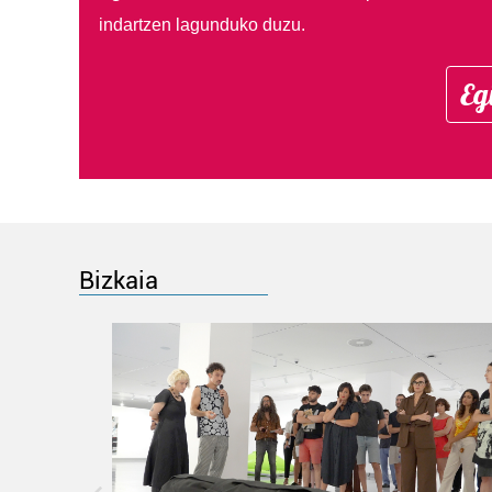
indartzen lagunduko duzu.
Eg
Bizkaia