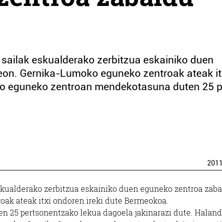
 sailak eskualderako zerbitzua eskainiko duen
eon. Gernika-Lumoko eguneko zentroak ateak it
ko eguneko zentroan mendekotasuna duten 25 pe
201
eskualderako zerbitzua eskainiko duen eguneko zentroa zab
ak ateak itxi ondoren ireki dute Bermeokoa.
25 pertsonentzako lekua dagoela jakinarazi dute. Halan