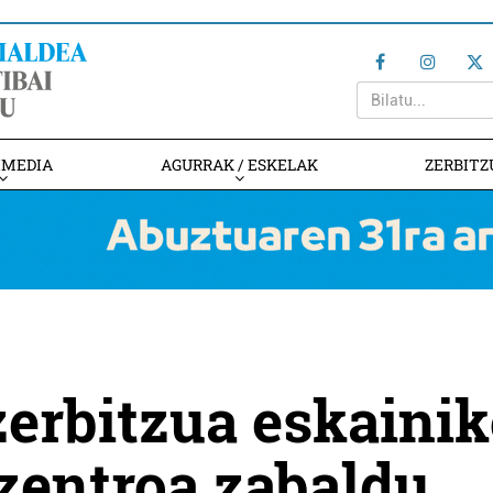
IMEDIA
AGURRAK / ESKELAK
ZERBITZ
erbitzua eskaini
zentroa zabaldu