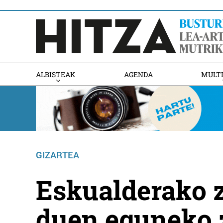
ALBISTEAK
AGENDA
MULT
GIZARTEA
Eskualderako z
duen eguneko 