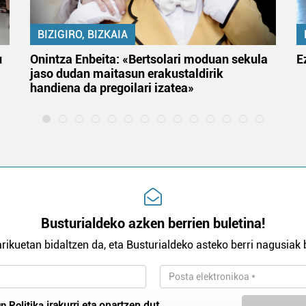
BIZIGIRO, BIZKAIA
u
Onintza Enbeita: «Bertsolari moduan sekula
E
jaso dudan maitasun erakustaldirik
handiena da pregoilari izatea»
Busturialdeko azken berrien buletina!
rikuetan bidaltzen da, eta Busturialdeko asteko berri nagusiak b
n Politika
irakurri eta onartzen dut.