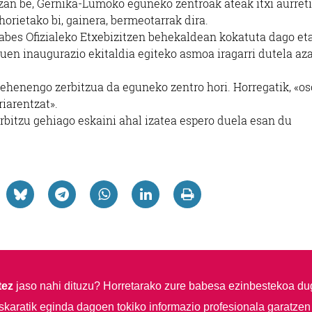
zan be, Gernika-Lumoko eguneko zentroak ateak itxi aurret
orietako bi, gainera, bermeotarrak dira.
abes Ofizialeko Etxebizitzen behekaldean kokatuta dago et
uen inaugurazio ekitaldia egiteko asmoa iragarri dutela az
ehenengo zerbitzua da eguneko zentro hori. Horregatik, «os
riarentzat».
rbitzu gehiago eskaini ahal izatea espero duela esan du
tez
jaso nahi dituzu?
Horretarako zure babesa ezinbestekoa du
skaratik eginda dagoen tokiko informazio profesionala garatzen