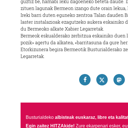
guztiz be, hamabi leku dagoeneko beteta daude. I
zituen lagunak Bermeon izango dute orain lekua, h
Ireki barri duten eguneko zentroa Talan dauden B
laster instalazioak ezagutzeko aukera eskainiko d
du Bermeoko alkate Xabier Legarretak.
Bermeok eskualderako zerbitzua eskainiko duen l
pozik» agertu da alkatea, «barritasuna da gure her
Etorkizunera begira Bermeotik Busturialderako ze
Legarretak.
Busturialdeko
albisteak euskaraz, libre eta kalita
Egin zaitez HITZAkide!
Zure ekarpenari esker, eu