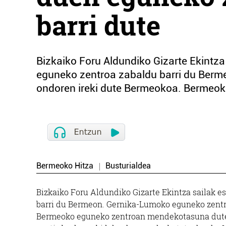
barri dute
Bizkaiko Foru Aldundiko Gizarte Ekintza
eguneko zentroa zabaldu barri du Berm
ondoren ireki dute Bermeokoa. Bermeo
Bermeoko Hitza
Busturialdea
Bizkaiko Foru Aldundiko Gizarte Ekintza sailak 
barri du Bermeon. Gernika-Lumoko eguneko zentro
Bermeoko eguneko zentroan mendekotasuna duten 