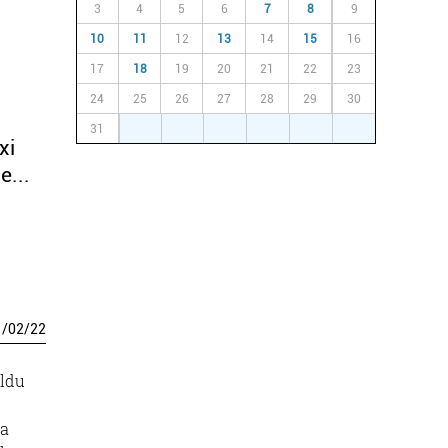
3
4
5
6
7
8
9
10
11
12
13
14
15
16
17
18
19
20
21
22
23
24
25
26
27
28
29
30
31
1
2
3
4
5
6
xi
...
1
/
02
/
22
aldu
da