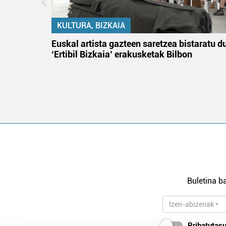
KULTURA, BIZKAIA
na
Euskal artista gazteen saretzea bistaratu d
‘Ertibil Bizkaia’ erakusketak Bilbon
Buletina ba
Pribatutasu