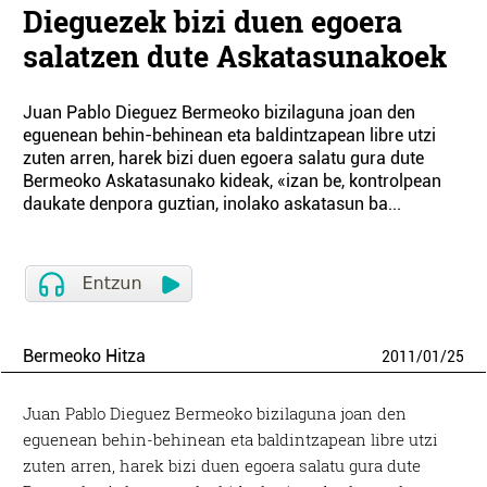
Dieguezek bizi duen egoera
salatzen dute Askatasunakoek
Juan Pablo Dieguez Bermeoko bizilaguna joan den
eguenean behin-behinean eta baldintzapean libre utzi
zuten arren, harek bizi duen egoera salatu gura dute
Bermeoko Askatasunako kideak, «izan be, kontrolpean
daukate denpora guztian, inolako askatasun ba...
Bermeoko Hitza
2011
/
01
/
25
Juan Pablo Dieguez Bermeoko bizilaguna joan den
eguenean behin-behinean eta baldintzapean libre utzi
zuten arren, harek bizi duen egoera salatu gura dute