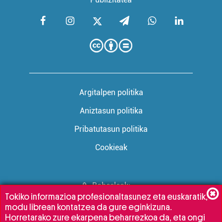
Argitalpen politika
Aniztasun politika
Pribatutasun politika
Cookieak
Babesleak:
Tokiko informazioa profesionaltasunez eta euskaratik,
modu librean kontatzea da gure eginkizuna.
Horretarako zure ekarpena beharrezkoa da, eta ongi