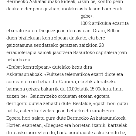
Bermeoko Askatasunako kideak, «izan be, kontrolpean
daukate denpora guztian, inolako askatasun baimenik
gabe».
100.2 artikulua ezarrita
etxeratu zuten Dieguez joan den astean. Orain, Bilbon
duen bizilekuan kontrolpean daukate, eta bere
gaixotasuna sendatzeko geratzen zaizkion 28
erradioterapia saioak jasotzera Basurtoko ospitalera joan
beharko du.
«Erabat kontrolpean» dutelako kexu dira
Askatasunakoak. «Pultsera telematikoa ezarri diote eta
soinean eroan behar du. Gainera, etxetik ateratzeko
baimena goizez bakarrik du 10:00etatik 15:00etara, hain
zuzen be». Gainontzeko orduetan etxean egotera
derrigortu dutela zehaztu dute. Bestalde, «guzti hori gutxi
balitz, astero kartzelara joan beharko du sinatzera».
Egoera hori salatu gura dute Bermeoko Askatasunakoek.
Horien esanetan, «Dieguez era horretan izanik, kartzelak
diru asko aurrezten du, baita buruhauste asko kendu be,