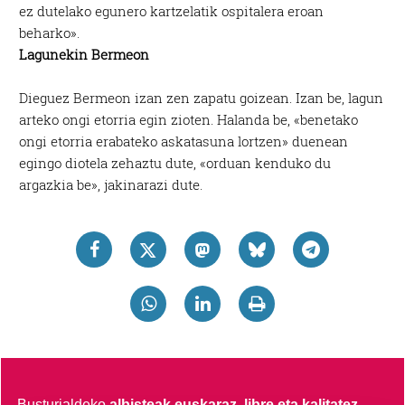
ez dutelako egunero kartzelatik ospitalera eroan
beharko».
Lagunekin Bermeon
Dieguez Bermeon izan zen zapatu goizean. Izan be, lagun
arteko ongi etorria egin zioten. Halanda be, «benetako
ongi etorria erabateko askatasuna lortzen» duenean
egingo diotela zehaztu dute, «orduan kenduko du
argazkia be», jakinarazi dute.
Busturialdeko
albisteak euskaraz, libre eta kalitatez