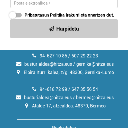
Pribatutasun Politika
irakurri eta onartzen dut.
Harpidetu
94-627 10 85 / 607 29 22 23
busturialdea@hitza.eus / gernika@hitza.eus
Elbira Iturri kalea, z/g. 48300, Gernika-Lumo
94-618 72 99 / 647 35 56 54
busturialdea@hitza.eus / bermeo@hitza.eus
Atalde 17, atzealdea. 48370, Bermeo
Publizitatea