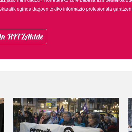
tez
jaso nahi dituzu?
Horretarako zure babesa ezinbestekoa du
skaratik eginda dagoen tokiko informazio profesionala garatzen
in HITZAkide