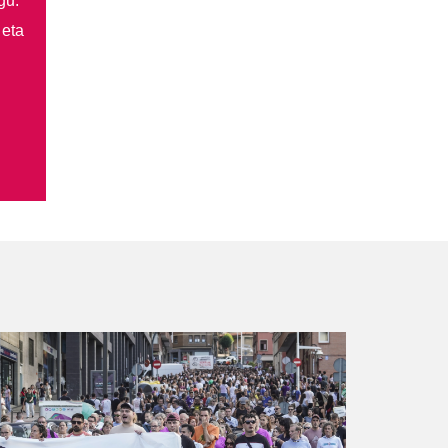
gu.
 eta