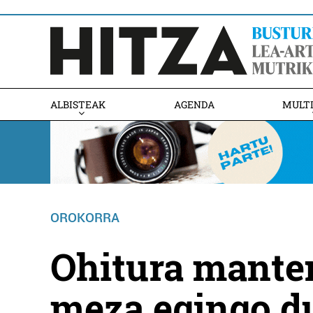
ALBISTEAK
AGENDA
MULT
OROKORRA
Ohitura mante
meza egingo d