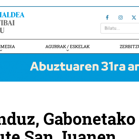
IMEDIA
AGURRAK / ESKELAK
ZERBITZ
nduz, Gabonetako
ute San Juanen