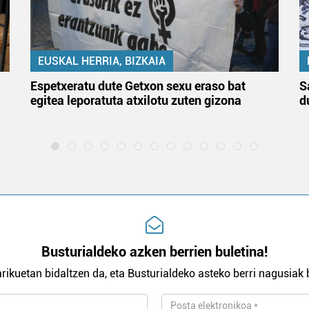
EUSKAL HERRIA, BIZKAIA
Espetxeratu dute Getxon sexu eraso bat
S
egitea leporatuta atxilotu zuten gizona
d
Busturialdeko azken berrien buletina!
rikuetan bidaltzen da, eta Busturialdeko asteko berri nagusiak b