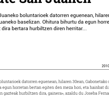
Juaneko boluntarioek datorren eguenean, hilare
aneko baselizan. Ohitura bihurtu da egun horr
ira bertara hurbiltzen diren herritar...
201
oluntarioek datorren eguenean, hilaren 30ean, Gabonetako
a egun horretan bertan egiten den meza hori, eta hainbat di
ein gazteak hurbiltzen dira, gainera», azaldu du Joseba Fern