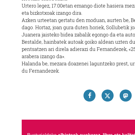
Urtero legez, 17:00etan emango diote hasiera mez
eta bizkotxoak izango dira.
Azken urteetan gertatu den moduan, aurten be, Be
dago. Hortaz, joan gura duten horiek, Sollubetik j
Juanera jaisteko bidea zabalik egongo da eta aut
Bestalde, hainbatek autoak goiko aldean uzten du
pentsatzen ari direla adierazi du Fernandezek, «2
arabera izango da».
Halanda be, mezara doazenei laguntzeko prest, urt
du Fernandezek.