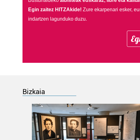
Busturialdeko
albisteak euskaraz, libre eta kalita
Egin zaitez HITZAkide!
Zure ekarpenari esker, eu
indartzen lagunduko duzu.
Eg
Bizkaia