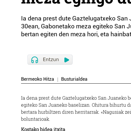
Ia dena prest dute Gaztelugatxeko San 
30ean, Gabonetako meza egiteko San Ju
bertan egiten den meza hori, eta hainbat d
Bermeoko Hitza
Busturialdea
Ia dena prest dute Gaztelugatxeko San Juaneko b
egiteko San Juaneko baselizan. Ohitura bihurtu d
bertara hurbiltzen diren herritarrak. «Nagusiak z
boluntarioak.
Kostako bidea itxita