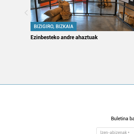
BIZIGIRO, BIZKAIA
ko itun
Ezinbesteko andre ahaztuak
Buletina ba