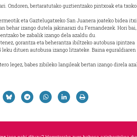
ari. Ondoren, bertaratutako guztientzako pintxoak eta txoko
rmeotik eta Gaztelugatxeko San Juanera joateko bidea itxi
oan behar izango dutela jakinarazi du Fernandezek. Hori bai
oentzako be zabalik izango dela azaldu du.
tenez, gorantza eta beherantza ibiltzeko autobusa ipintzea
5 leku dituen autobusa izango litzateke. Baina eguraldiaren
ero legez, babes zibileko langileak bertan izango direla az