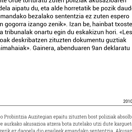
ite Orue torturatu zuten poliziak akusazioaren
ela aipatu du, eta alde horretatik be pozik daud
 emandako bezalako sententzia ez zuten espero
 gogorra izango zenik». Izan be, hainbat txost
 tribunalak onartu egin du eskakizun hori. «Le
ikoak deskribatzen zituzten dokumentu guztiak
paimahaiak». Gainera, abenduaren 9an deklaratu
201
 Probintzia Auzitegian epaitu zituzten bost poliziak absolb
e aurkako akusazioa atzera bota zutelako utzi dute karguet
gatzerik ez dagoela dio epaileek emandako sententzia. Akusaz