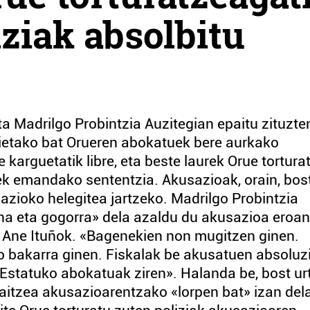
iziak absolbitu
a Madrilgo Probintzia Auzitegian epaitu zituzte
orietako bat Orueren abokatuek bere aurkako
 karguetatik libre, eta beste laurek Orue tortura
eek emandako sententzia. Akusazioak, orain, bos
zioko helegitea jartzeko. Madrilgo Probintzia
na eta gogorra» dela azaldu du akusazioa eroan
 Ane Ituñok. «Bagenekien non mugitzen ginen.
io bakarra ginen. Fiskalak be akusatuen absoluz
Estatuko abokatuak ziren». Halanda be, bost ur
rraitzea akusazioarentzako «lorpen bat» izan del