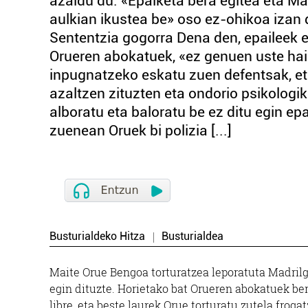
azaldu du. «Epaiketa bera egitea eta Ma
aulkian ikustea be» oso ez-ohikoa izan d
Sententzia gogorra Dena den, epaileek
Orueren abokatuek, «ez genuen uste hain
inpugnatzeko eskatu zuen defentsak, eta
azaltzen zituzten eta ondorio psikolog
alboratu eta baloratu be ez ditu egin e
zuenean Oruek bi polizia [...]
Busturialdeko Hitza
Busturialdea
Maite Orue Bengoa torturatzea leporatuta Madrilgo
egin dituzte. Horietako bat Orueren abokatuek ber
libre, eta beste laurek Orue torturatu zutela fro