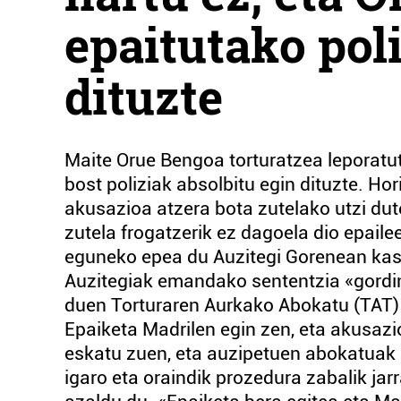
epaitutako pol
dituzte
Maite Orue Bengoa torturatzea leporatut
bost poliziak absolbitu egin dituzte. H
akusazioa atzera bota zutelako utzi dute
zutela frogatzerik ez dagoela dio epail
eguneko epea du Auzitegi Gorenean kasa
Auzitegiak emandako sententzia «gordi
duen Torturaren Aurkako Abokatu (TAT)
Epaiketa Madrilen egin zen, eta akusaz
eskatu zuen, eta auzipetuen abokatuak 
igaro eta oraindik prozedura zabalik ja