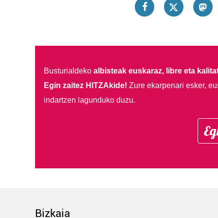
Busturialdeko
albisteak euskaraz, libre eta kalita
Egin zaitez HITZAkide!
Zure ekarpenari esker, eu
indartzen lagunduko duzu.
Eg
Bizkaia