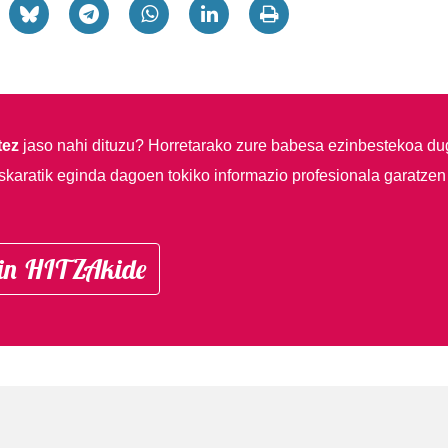
tez
jaso nahi dituzu?
Horretarako zure babesa ezinbestekoa du
skaratik eginda dagoen tokiko informazio profesionala garatzen
in HITZAkide