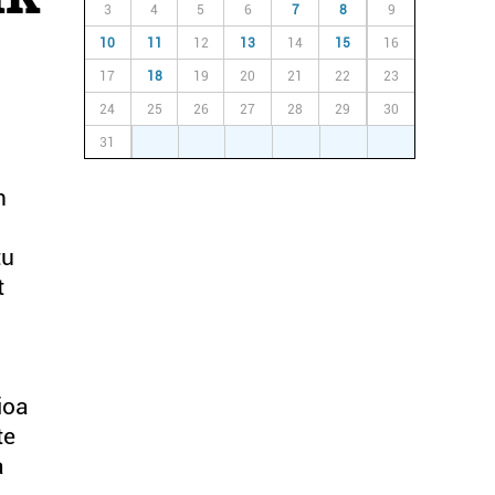
3
4
5
6
7
8
9
10
11
12
13
14
15
16
17
18
19
20
21
22
23
24
25
26
27
28
29
30
31
1
2
3
4
5
6
n
tu
t
ioa
te
a