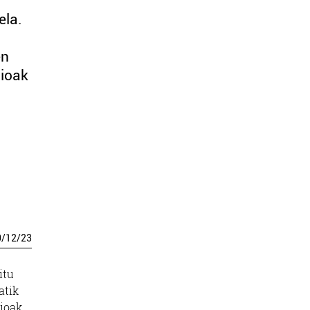
ela.
en
sioak
0
/
12
/
23
itu
atik
ioak,