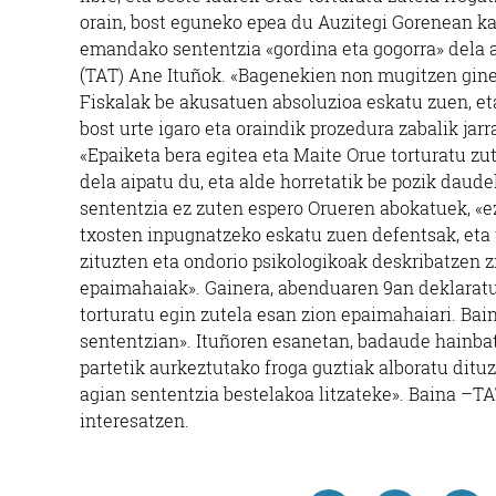
orain, bost eguneko epea du Auzitegi Gorenean ka
emandako sententzia «gordina eta gogorra» dela
(TAT) Ane Ituñok. «Bagenekien non mugitzen ginen
Fiskalak be akusatuen absoluzioa eskatu zuen, e
bost urte igaro eta oraindik prozedura zabalik jar
«Epaiketa bera egitea eta Maite Orue torturatu zu
dela aipatu du, eta alde horretatik be pozik daude
sententzia ez zuten espero Orueren abokatuek, «ez
txosten inpugnatzeko eskatu zuen defentsak, eta 
zituzten eta ondorio psikologikoak deskribatzen z
epaimahaiak». Gainera, abenduaren 9an deklaratu 
torturatu egin zutela esan zion epaimahaiari. Bain
sententzian». Ituñoren esanetan, badaude hainbat
partetik aurkeztutako froga guztiak alboratu dituz
agian sententzia bestelakoa litzateke». Baina –T
interesatzen.