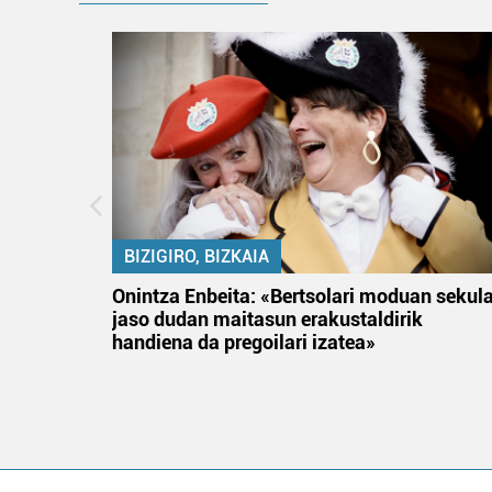
BIZIGIRO, BIZKAIA
na
Onintza Enbeita: «Bertsolari moduan sekul
jaso dudan maitasun erakustaldirik
handiena da pregoilari izatea»