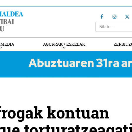
IMEDIA
AGURRAK / ESKELAK
ZERBITZ
frogak kontuan
rue torturatzeagat