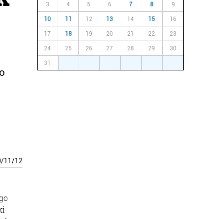
3
4
5
6
7
8
9
10
11
12
13
14
15
16
17
18
19
20
21
22
23
24
25
26
27
28
29
30
31
1
2
3
4
5
6
ko
0
/
11
/
12
ngo
ki