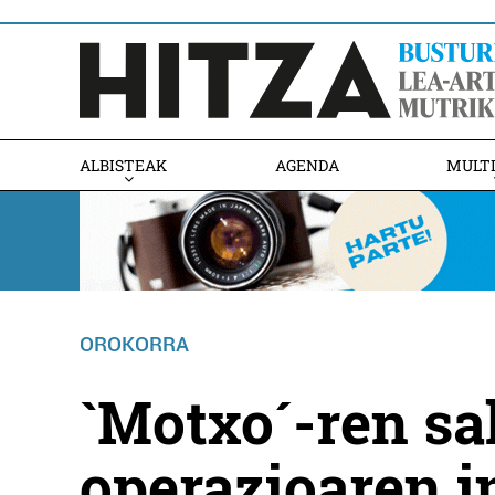
ALBISTEAK
AGENDA
MULT
OROKORRA
`Motxo´-ren s
operazioaren 