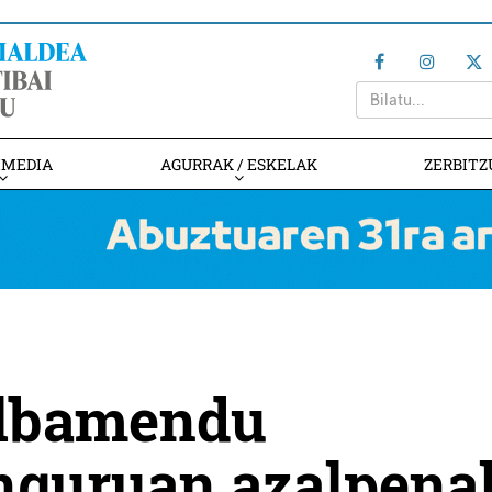
IMEDIA
AGURRAK / ESKELAK
ZERBITZ
albamendu
inguruan azalpena