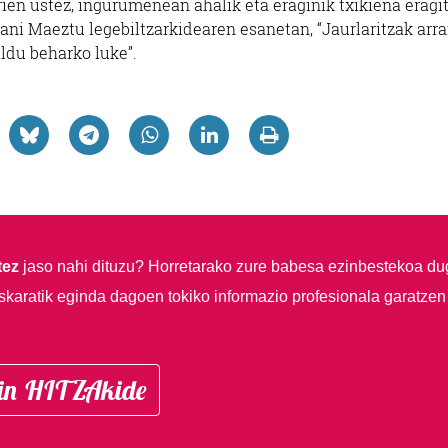
rien ustez, ingurumenean ahalik eta eraginik txikiena eragi
Dani Maeztu legebiltzarkidearen esanetan, “Jaurlaritzak arr
aldu beharko luke”.
tez
jaso nahi dituzu?
Horretarako zure babesa ezinbestekoa du
skaratik eginda dagoen tokiko informazio profesionala garatzen
in HITZAkide