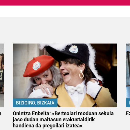
BIZIGIRO, BIZKAIA
u
Onintza Enbeita: «Bertsolari moduan sekula
E
jaso dudan maitasun erakustaldirik
handiena da pregoilari izatea»