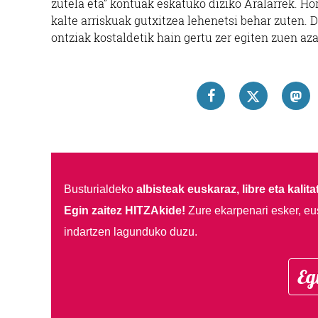
zutela eta” kontuak eskatuko diziko Aralarrek. Ho
kalte arriskuak gutxitzea lehenetsi behar zuten. 
ontziak kostaldetik hain gertu zer egiten zuen az
Busturialdeko
albisteak euskaraz, libre eta kalita
Egin zaitez HITZAkide!
Zure ekarpenari esker, eu
indartzen lagunduko duzu.
Eg