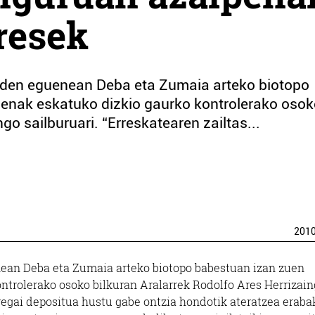
resek
 den eguenean Deba eta Zumaia arteko biotopo
penak eskatuko dizkio gaurko kontrolerako oso
go sailburuari. “Erreskatearen zailtas...
201
nean Deba eta Zumaia arteko biotopo babestuan izan zuen
ontrolerako osoko bilkuran Aralarrek Rodolfo Ares Herrizai
rregai depositua hustu gabe ontzia hondotik ateratzea eraba