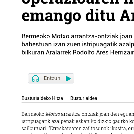
emango ditu A
Bermeoko Motxo arrantza-ontziak joan
babestuan izan zuen istripuagatik azal
bilkuran Aralarrek Rodolfo Ares Herrizain
Busturialdeko Hitza
Busturialdea
Bermeoko
Motxo
arrantza-ontziak joan den egue
istripuagatik azalpenak eskatuko dizkio gaurko k
sailburuari. “Erreskatearen zailtasunak ikusita, e