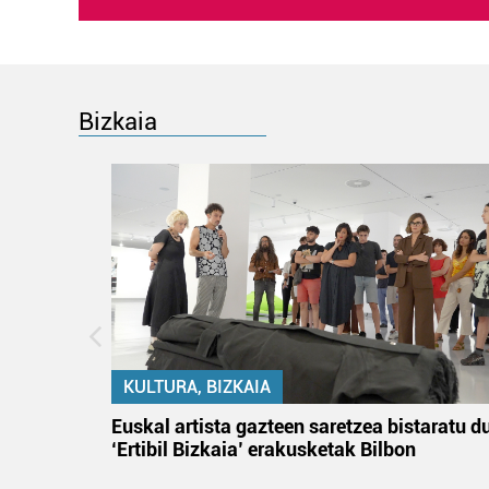
Bizkaia
KULTURA, BIZKAIA
na
Euskal artista gazteen saretzea bistaratu d
‘Ertibil Bizkaia’ erakusketak Bilbon