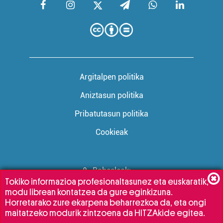
Argitalpen politika
Aniztasun politika
Pribatutasun politika
Cookieak
Babesleak:
Tokiko informazioa profesionaltasunez eta euskaratik,
modu librean kontatzea da gure eginkizuna.
Horretarako zure ekarpena beharrezkoa da, eta ongi
maitatzeko modurik zintzoena da HITZAkide egitea.