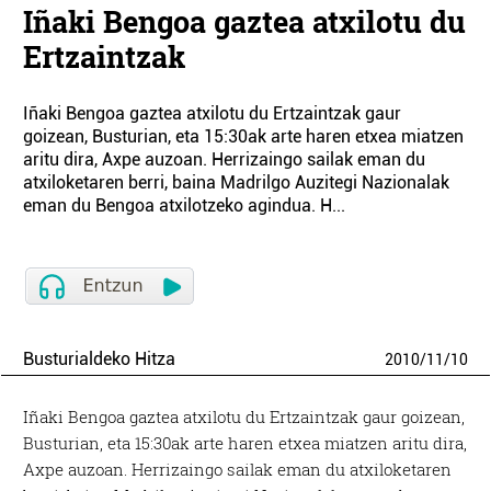
Iñaki Bengoa gaztea atxilotu du
Ertzaintzak
Iñaki Bengoa gaztea atxilotu du Ertzaintzak gaur
goizean, Busturian, eta 15:30ak arte haren etxea miatzen
aritu dira, Axpe auzoan. Herrizaingo sailak eman du
atxiloketaren berri, baina Madrilgo Auzitegi Nazionalak
eman du Bengoa atxilotzeko agindua. H...
Busturialdeko Hitza
2010
/
11
/
10
Iñaki Bengoa gaztea atxilotu du Ertzaintzak gaur goizean,
Busturian, eta 15:30ak arte haren etxea miatzen aritu dira,
Axpe auzoan. Herrizaingo sailak eman du atxiloketaren