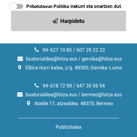
erabiltzeko baimen esplizitua ematen diguzu.
Gehiago
Pribatutasun Politika
irakurri eta onartzen dut.
irakurri
Harpidetu
94-627 10 85 / 607 29 22 23
busturialdea@hitza.eus / gernika@hitza.eus
Elbira Iturri kalea, z/g. 48300, Gernika-Lumo
94-618 72 99 / 647 35 56 54
busturialdea@hitza.eus / bermeo@hitza.eus
Atalde 17, atzealdea. 48370, Bermeo
Publizitatea