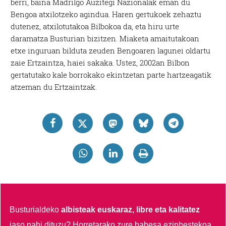
berri, baina Madrilgo Auzitegi Nazionalak eman du
Bengoa atxilotzeko agindua. Haren gertukoek zehaztu
dutenez, atxilotutakoa Bilbokoa da, eta hiru urte
daramatza Busturian bizitzen. Miaketa amaitutakoan
etxe inguruan bilduta zeuden Bengoaren lagunei oldartu
zaie Ertzaintza, haiei sakaka. Ustez, 2002an Bilbon
gertatutako kale borrokako ekintzetan parte hartzeagatik
atzeman du Ertzaintzak.
Busturialdeko
albisteak euskaraz, libre eta kalitatez
jaso nahi dituzu?
Horretarako zure babesa ezinbestekoa