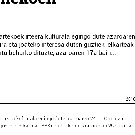
rtekoek irteera kulturala egingo dute azaroare
ra eta joateko interesa duten guztiek elkarteak
tu beharko dituzte, azaroaren 17a bain...
201
rteera kulturala egingo dute azaroaren 24an. Ormaiztegira
n guztiek elkarteak BBKn duen kontu korrontean 25 euro sar