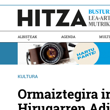
ALBISTEAK
AGENDA
MULT
KULTURA
Ormaiztegira i
Hirugarren Ad