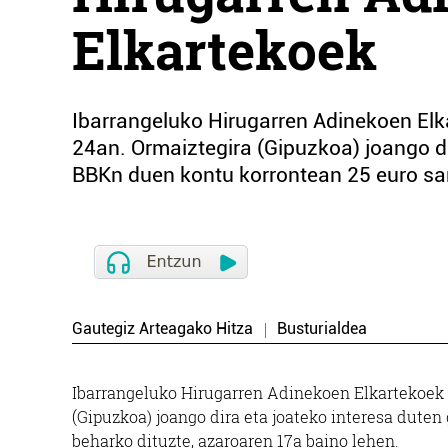
Elkartekoek
Ibarrangeluko Hirugarren Adinekoen Elka
24an. Ormaiztegira (Gipuzkoa) joango di
BBKn duen kontu korrontean 25 euro sar
Gautegiz Arteagako Hitza
Busturialdea
Ibarrangeluko Hirugarren Adinekoen Elkartekoek i
(Gipuzkoa) joango dira eta joateko interesa dute
beharko dituzte, azaroaren 17a baino lehen.