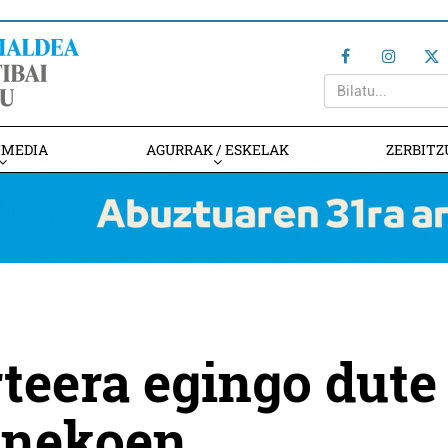
IMEDIA
AGURRAK / ESKELAK
ZERBITZ
rteera egingo dute
inekoen