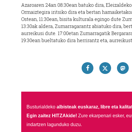
Azaroaren 24an 08:30ean batuko dira, Eleizaldeko 
Ormaiztegira iritsiko dira eta bertan hamaiketako
Ostean, 11:30ean, bisita kulturala egingo dute Zu
13:30ak aldera, Zumarragarantz abiatuko dira, ber
aurreikusi dute. 17:00etan Zumarragatik Bergararan
19:30ean bueltatuko dira herrirantz eta, aurreikus
Busturialdeko
albisteak euskaraz, libre eta kalita
Egin zaitez HITZAkide!
Zure ekarpenari esker, eu
indartzen lagunduko duzu.