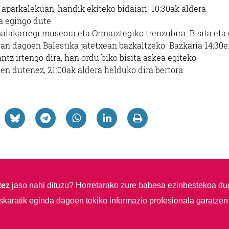
aparkalekuan, handik ekiteko bidaiari. 10:30ak aldera
a egingo dute.
malakarregi museora eta Ormaiztegiko trenzubira. Bisita eta 
tan dagoen Balestika jatetxean bazkaltzeko. Bazkaria 14:30
tz irtengo dira, han ordu biko bisita askea egiteko.
ten dutenez, 21:00ak aldera helduko dira bertora.
tez
jaso nahi dituzu?
Horretarako zure babesa ezinbestekoa du
skaratik eginda dagoen tokiko informazio profesionala garatzen