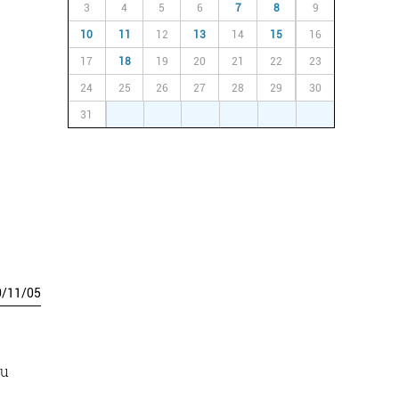
3
4
5
6
7
8
9
10
11
12
13
14
15
16
17
18
19
20
21
22
23
24
25
26
27
28
29
30
n
31
1
2
3
4
5
6
0
/
11
/
05
tu