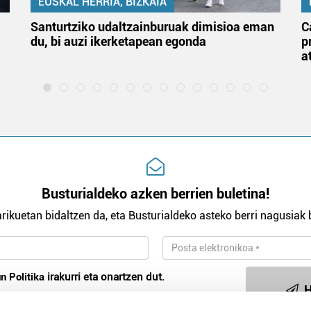
EUSKAL HERRIA, BIZKAIA
Santurtziko udaltzainburuak dimisioa eman
C
du, bi auzi ikerketapean egonda
p
a
Busturialdeko azken berrien buletina!
rikuetan bidaltzen da, eta Busturialdeko asteko berri nagusiak b
n Politika
irakurri eta onartzen dut.
H