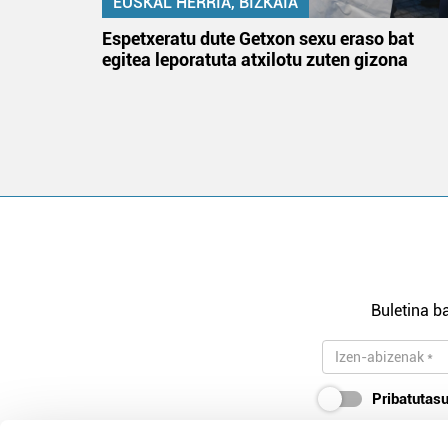
EUSKAL HERRIA, BIZKAIA
atzez»
Espetxeratu dute Getxon sexu eraso bat
egitea leporatuta atxilotu zuten gizona
Buletina ba
Pribatutasu