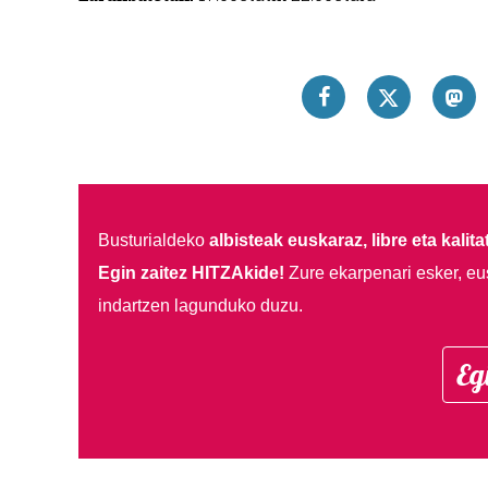
Busturialdeko
albisteak euskaraz, libre eta kalita
Egin zaitez HITZAkide!
Zure ekarpenari esker, eu
indartzen lagunduko duzu.
Eg