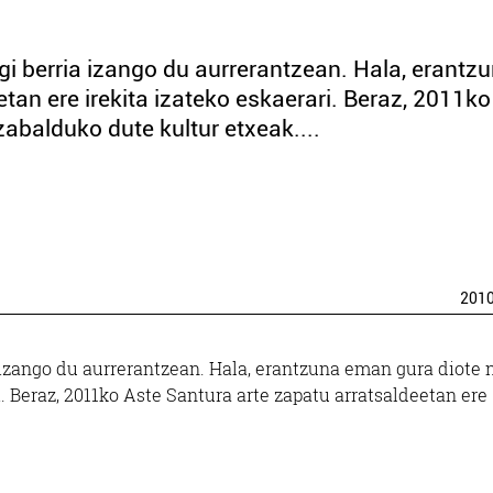
gi berria izango du aurrerantzean. Hala, erantz
an ere irekita izateko eskaerari. Beraz, 2011ko
abalduko dute kultur etxeak....
201
a izango du aurrerantzean. Hala, erantzuna eman gura diote
. Beraz, 2011ko Aste Santura arte zapatu arratsaldeetan ere