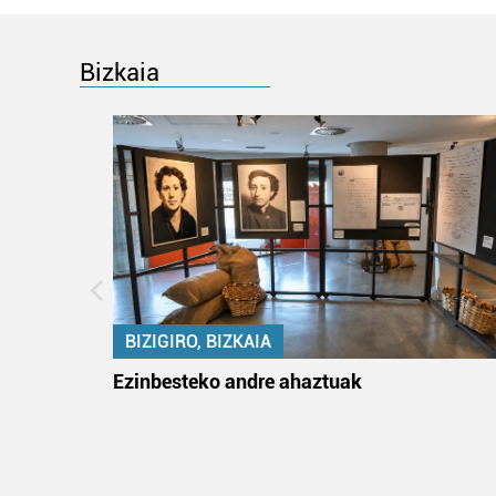
Bizkaia
BIZIGIRO, BIZKAIA
ko itun
Ezinbesteko andre ahaztuak