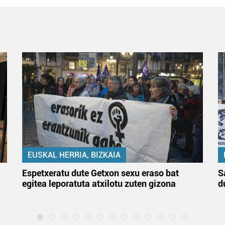
EUSKAL HERRIA, BIZKAIA
Espetxeratu dute Getxon sexu eraso bat
S
egitea leporatuta atxilotu zuten gizona
d