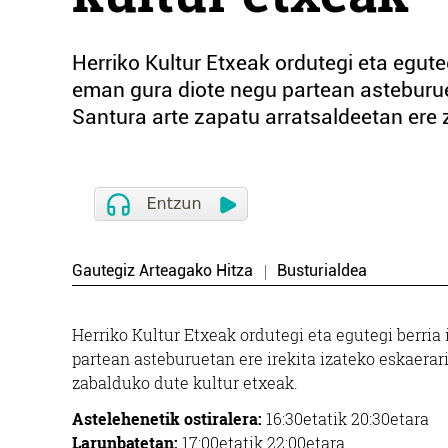
Herriko Kultur Etxeak ordutegi eta egute
eman gura diote negu partean asteburuet
Santura arte zapatu arratsaldeetan ere z
Gautegiz Arteagako Hitza
Busturialdea
Herriko Kultur Etxeak ordutegi eta egutegi berri
partean asteburuetan ere irekita izateko eskaerari
zabalduko dute kultur etxeak.
Astelehenetik ostiralera:
16:30etatik 20:30etara
Larunbatetan:
17:00etatik 22:00etara