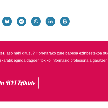
tez
jaso nahi dituzu?
Horretarako zure babesa ezinbestekoa du
skaratik eginda dagoen tokiko informazio profesionala garatzen
in HITZAkide