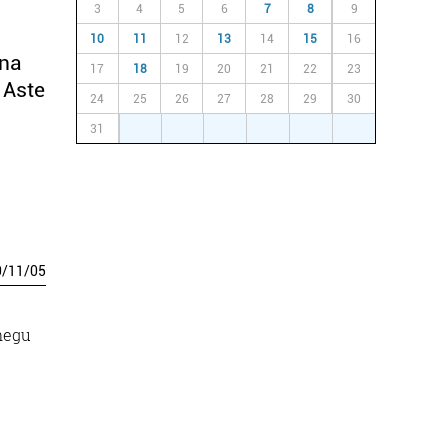
3
4
5
6
7
8
9
10
11
12
13
14
15
16
una
17
18
19
20
21
22
23
 Aste
24
25
26
27
28
29
30
31
1
2
3
4
5
6
0
/
11
/
05
 negu