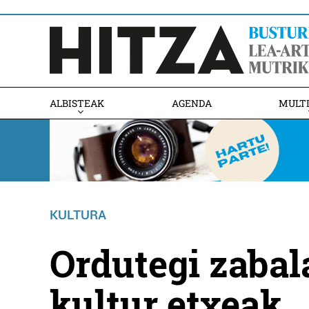
ALBISTEAK
AGENDA
MULT
KULTURA
Ordutegi zabal
kultur etxeak