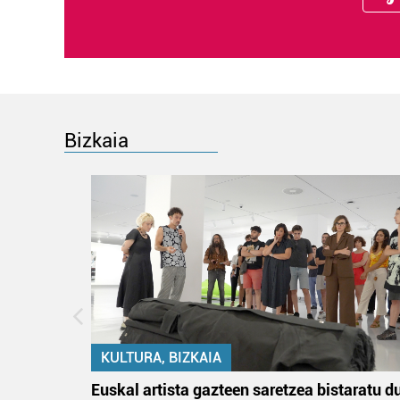
Bizkaia
KULTURA, BIZKAIA
na
Euskal artista gazteen saretzea bistaratu d