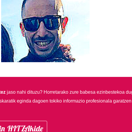
tez
jaso nahi dituzu?
Horretarako zure babesa ezinbestekoa du
skaratik eginda dagoen tokiko informazio profesionala garatzen
in HITZAkide