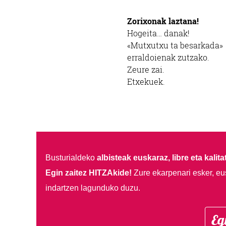
Zorixonak laztana!
Hogeita… danak!
«Mutxutxu ta besarkada»
erraldoienak zutzako.
Zeure zai.
Etxekuek.
Busturialdeko
albisteak euskaraz, libre eta kalita
Egin zaitez HITZAkide!
Zure ekarpenari esker, eu
indartzen lagunduko duzu.
Eg