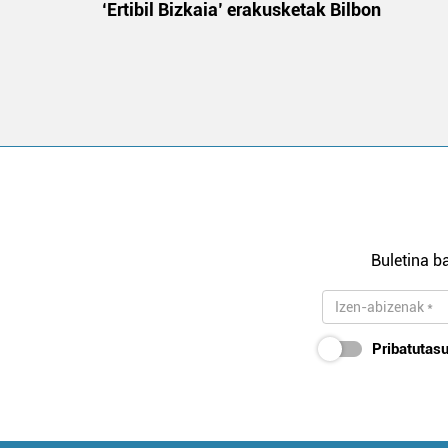
‘Ertibil Bizkaia’ erakusketak Bilbon
Buletina ba
Pribatutasu