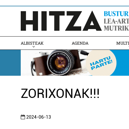
ALBISTEAK
AGENDA
MULT
ZORIXONAK!!!
2024-06-13