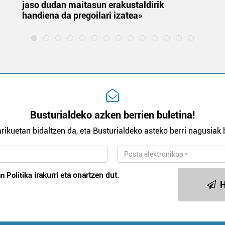
jaso dudan maitasun erakustaldirik
handiena da pregoilari izatea»
Busturialdeko azken berrien buletina!
rikuetan bidaltzen da, eta Busturialdeko asteko berri nagusiak b
n Politika
irakurri eta onartzen dut.
H