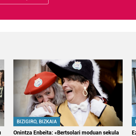
BIZIGIRO, BIZKAIA
u
Onintza Enbeita: «Bertsolari moduan sekula
E