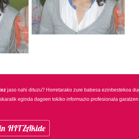
tez
jaso nahi dituzu?
Horretarako zure babesa ezinbestekoa du
skaratik eginda dagoen tokiko informazio profesionala garatzen
in HITZAkide