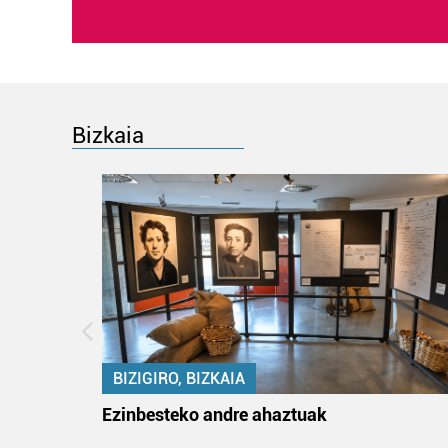
Bizkaia
BIZIGIRO, BIZKAIA
ko itun
Ezinbesteko andre ahaztuak