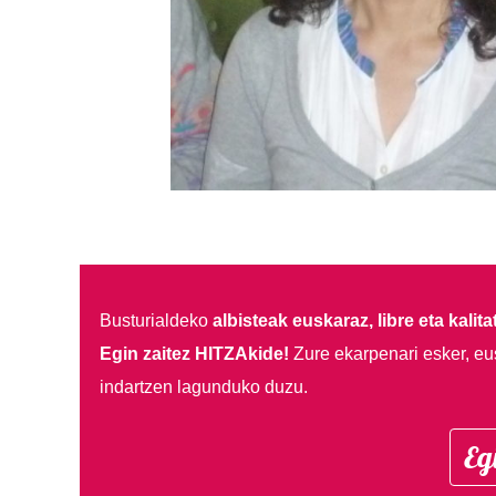
Busturialdeko
albisteak euskaraz, libre eta kalita
Egin zaitez HITZAkide!
Zure ekarpenari esker, eu
indartzen lagunduko duzu.
Eg