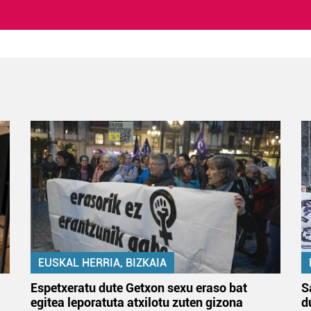
EUSKAL HERRIA, BIZKAIA
Espetxeratu dute Getxon sexu eraso bat
S
egitea leporatuta atxilotu zuten gizona
d