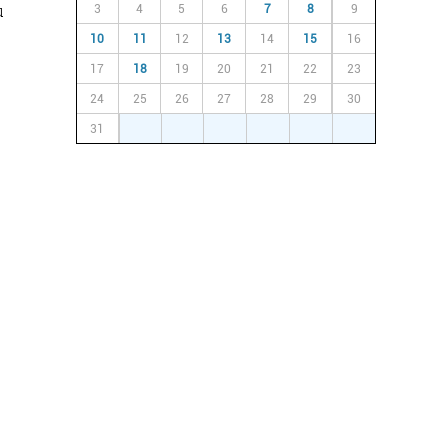
u
3
4
5
6
7
8
9
10
11
12
13
14
15
16
17
18
19
20
21
22
23
24
25
26
27
28
29
30
31
1
2
3
4
5
6