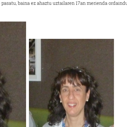
pasatu, baina ez ahaztu uztailaren 17an merienda ordaind