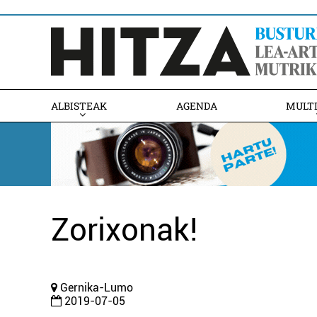
ALBISTEAK
AGENDA
MULT
Zorixonak!
Gernika-Lumo
2019-07-05