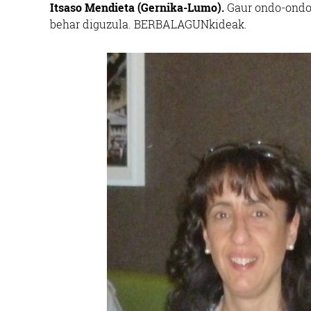
Itsaso Mendieta (Gernika-Lumo).
Gaur ondo-ondo 
behar diguzula. BERBALAGUNkideak.