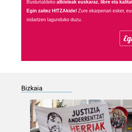
Busturialdeko
albisteak euskaraz, libre eta kalita
Egin zaitez HITZAkide!
Zure ekarpenari esker, eu
indartzen lagunduko duzu.
Eg
Bizkaia