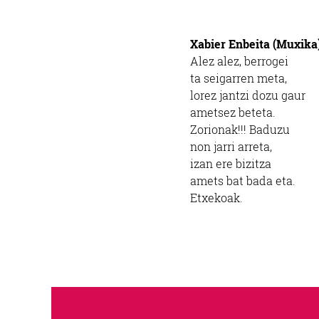
Xabier Enbeita (Muxika)
Alez alez, berrogei
ta seigarren meta,
lorez jantzi dozu gaur
ametsez beteta.
Zorionak!!! Baduzu
non jarri arreta,
izan ere bizitza
amets bat bada eta.
Etxekoak.