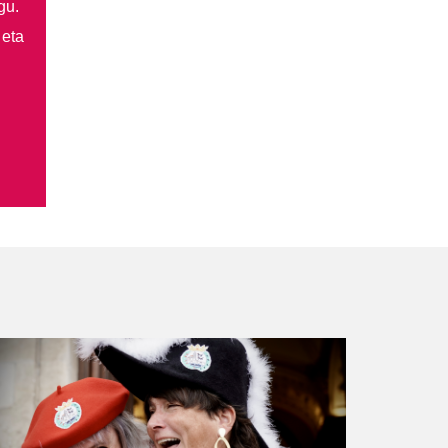
gu.
 eta