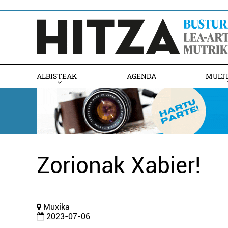
ALBISTEAK
AGENDA
MULT
Zorionak Xabier!
Muxika
2023-07-06