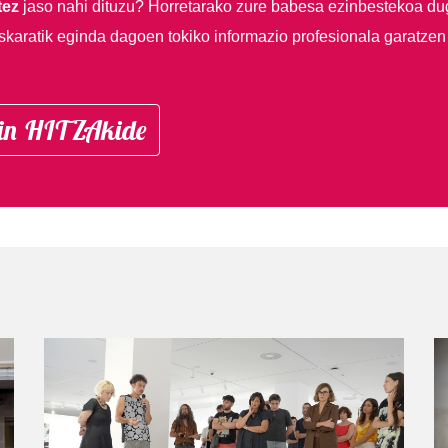
tez
jaso nahi dituzu?
Horretarako zure babesa ezinbestekoa du
skaratik eginda dagoen tokiko informazio profesionala garatzen
in HITZAkide