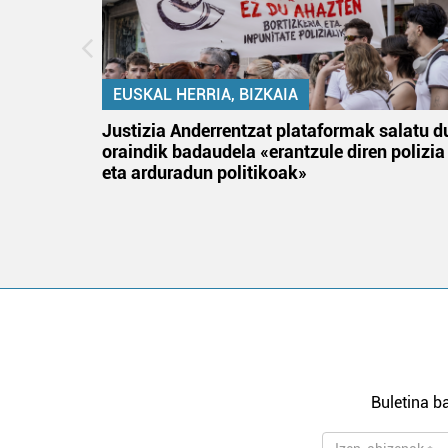
EUSKAL HERRIA, BIZKAIA
an
Justizia Anderrentzat plataformak salatu d
oraindik badaudela «erantzule diren polizia
eta arduradun politikoak»
Buletina ba