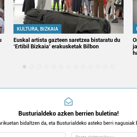
KULTURA, BIZKAIA
u
Euskal artista gazteen saretzea bistaratu du
O
‘Ertibil Bizkaia’ erakusketak Bilbon
j
h
Busturialdeko azken berrien buletina!
rikuetan bidaltzen da, eta Busturialdeko asteko berri nagusiak b