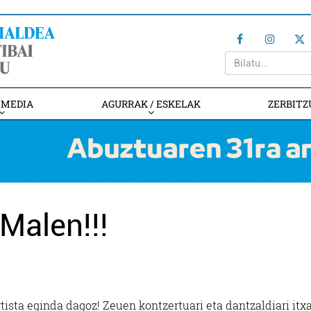
IMEDIA
AGURRAK / ESKELAK
ZERBITZ
Malen!!!
rtista eginda dagoz! Zeuen kontzertuari eta dantzaldiari itx