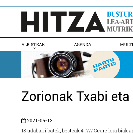
ALBISTEAK
AGENDA
MULT
Zorionak Txabi eta 
2021-05-13
13 udabarri batek, besteak 4…??? Geure lora biak a