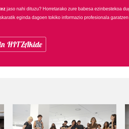
tez
jaso nahi dituzu?
Horretarako zure babesa ezinbestekoa du
skaratik eginda dagoen tokiko informazio profesionala garatzen
in HITZAkide