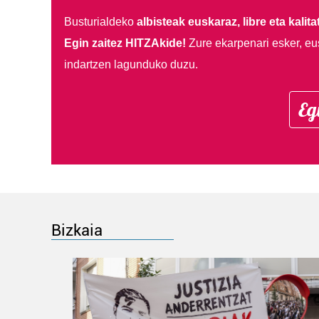
Busturialdeko
albisteak euskaraz, libre eta kalita
Egin zaitez HITZAkide!
Zure ekarpenari esker, eu
indartzen lagunduko duzu.
Eg
Bizkaia