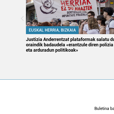
EUSKAL HERRIA, BIZKAIA
an
Justizia Anderrentzat plataformak salatu d
oraindik badaudela «erantzule diren polizia
eta arduradun politikoak»
Buletina ba