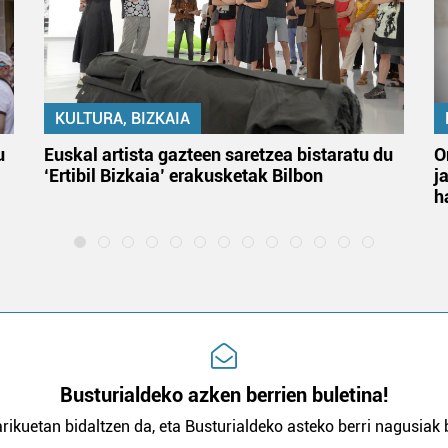
KULTURA, BIZKAIA
u
Euskal artista gazteen saretzea bistaratu du
O
‘Ertibil Bizkaia’ erakusketak Bilbon
j
h
Busturialdeko azken berrien buletina!
rikuetan bidaltzen da, eta Busturialdeko asteko berri nagusiak b