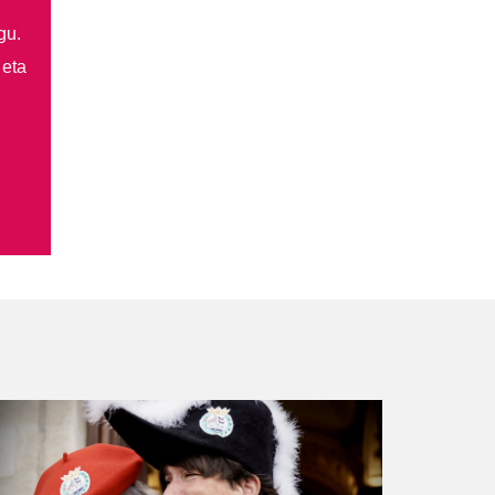
gu.
 eta