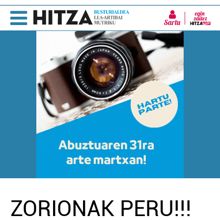
Sartu
ZORIONAK PERU!!!