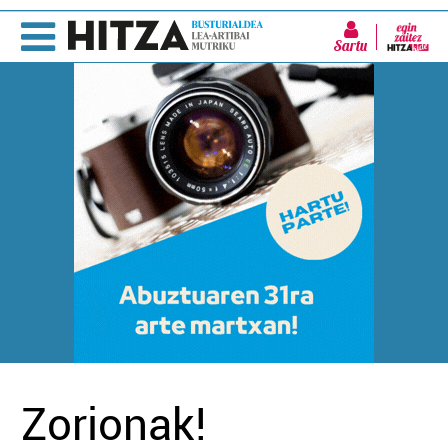
Sartu
Zorionak!