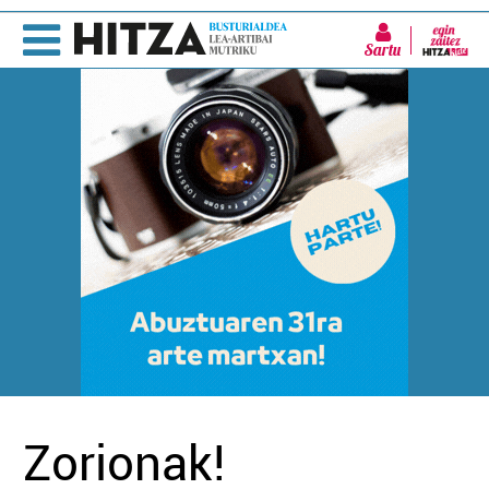
Sartu
Zorionak!