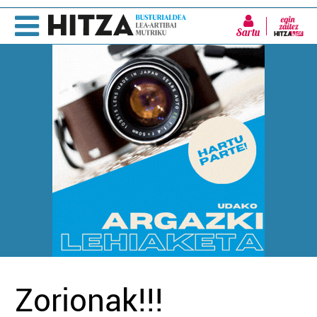
Sartu
Zorionak!!!