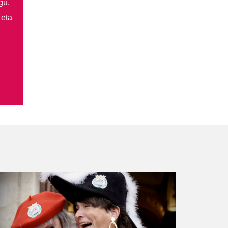
gu.
 eta