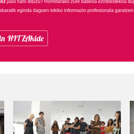
tez
jaso nahi dituzu?
Horretarako zure babesa ezinbestekoa du
skaratik eginda dagoen tokiko informazio profesionala garatzen
in HITZAkide