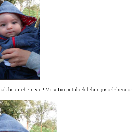
uenak be urtebete ya…! Mosutxu potoluek lehengusu-lehengu