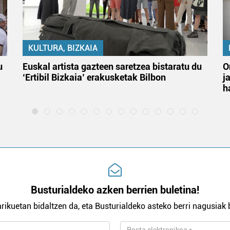
KULTURA, BIZKAIA
u
Euskal artista gazteen saretzea bistaratu du
O
‘Ertibil Bizkaia’ erakusketak Bilbon
j
h
Busturialdeko azken berrien buletina!
rikuetan bidaltzen da, eta Busturialdeko asteko berri nagusiak b