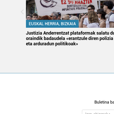
EUSKAL HERRIA, BIZKAIA
tik
Justizia Anderrentzat plataformak salatu d
 gizon
oraindik badaudela «erantzule diren polizia
eta arduradun politikoak»
Buletina ba