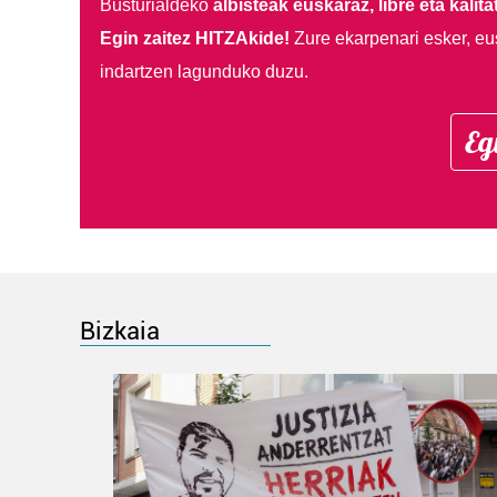
Busturialdeko
albisteak euskaraz, libre eta kalita
Egin zaitez HITZAkide!
Zure ekarpenari esker, eu
indartzen lagunduko duzu.
Eg
Bizkaia