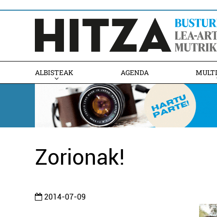
ALBISTEAK
AGENDA
MULT
Zorionak!
2014-07-09