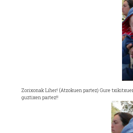
Zorixonak Liher! (Atzokuen partez) Gure txikitx
guztixen partez!!