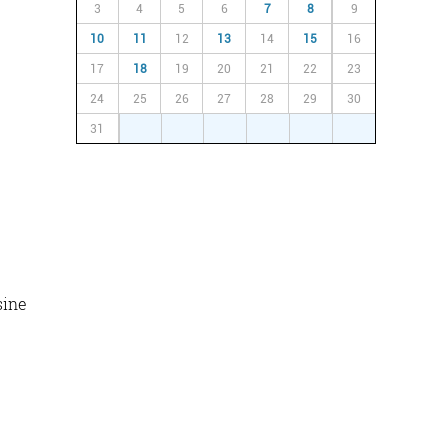
3
4
5
6
7
8
9
10
11
12
13
14
15
16
17
18
19
20
21
22
23
24
25
26
27
28
29
30
31
1
2
3
4
5
6
sine