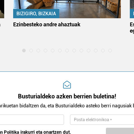
BIZIGIRO, BIZKAIA
a
Ezinbesteko andre ahaztuak
E
e
Busturialdeko azken berrien buletina!
rikuetan bidaltzen da, eta Busturialdeko asteko berri nagusiak b
n Politika
irakurri eta onartzen dut.