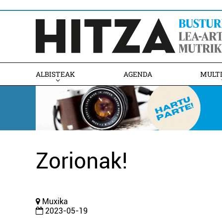
ALBISTEAK
AGENDA
MULT
Zorionak!
Muxika
2023-05-19