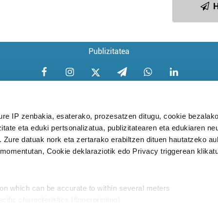
H
Publizitatea
ure IP zenbakia, esaterako, prozesatzen ditugu, cookie bezalako
itate eta eduki pertsonalizatua, publizitatearen eta edukiaren ne
Aniztasun politika
Pribatutasun poli
. Zure datuak nork eta zertarako erabiltzen dituen hautatzeko a
omentutan, Cookie deklaraziotik edo Privacy triggerean klikat
Babesleak:
ion which can be accurate to within several meters
cific characteristics (fingerprinting)
d and set your preferences in the
details section
.