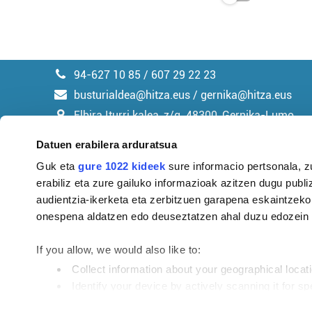
94-627 10 85 / 607 29 22 23
busturialdea@hitza.eus / gernika@hitza.eus
Elbira Iturri kalea, z/g. 48300, Gernika-Lumo
Datuen erabilera arduratsua
Guk eta
gure 1022 kideek
sure informacio pertsonala, z
erabiliz eta zure gailuko informazioak azitzen dugu publiz
Argitalpen politika
audientzia-ikerketa eta zerbitzuen garapena eskaintzeko
onespena aldatzen edo deuseztatzen ahal duzu edozein m
If you allow, we would also like to:
Collect information about your geographical locat
Identify your device by actively scanning it for spe
Find out more about how your personal data is processe