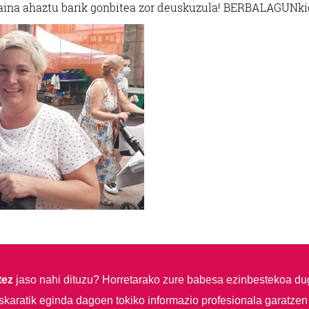
aina ahaztu barik gonbitea zor deuskuzula! BERBALAGUNki
tez
jaso nahi dituzu?
Horretarako zure babesa ezinbestekoa du
skaratik eginda dagoen tokiko informazio profesionala garatzen