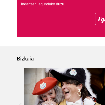
indartzen lagunduko duzu.
Eg
Bizkaia