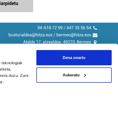
arpidetu
94-618 72 99 / 647 35 56 54
busturialdea@hitza.eus / bermeo@hitza.eus
Atalde 17, atzealdea. 48370, Bermeo
Dena onartu
 teknologiak
urketa,
tika
Cookieak
Aukeratu
ukera duzu. Zure
uz.