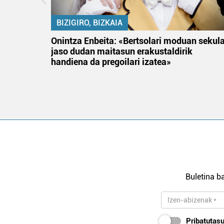
BIZIGIRO, BIZKAIA
na
Onintza Enbeita: «Bertsolari moduan sekul
jaso dudan maitasun erakustaldirik
handiena da pregoilari izatea»
Buletina ba
Pribatutasu