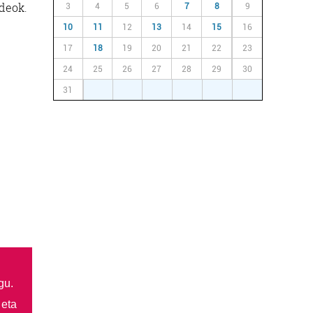
deok.
3
4
5
6
7
8
9
10
11
12
13
14
15
16
17
18
19
20
21
22
23
24
25
26
27
28
29
30
31
1
2
3
4
5
6
gu.
 eta