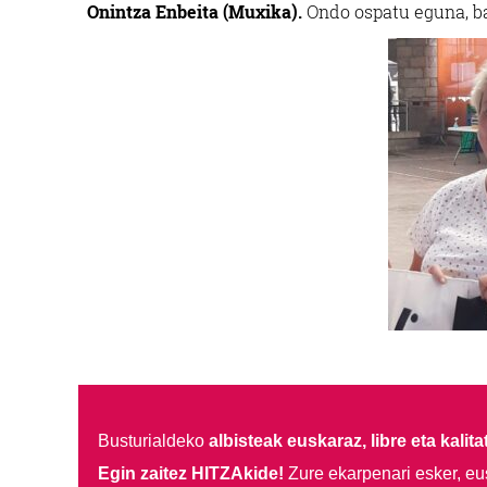
Onintza Enbeita (Muxika).
Ondo ospatu eguna, b
Busturialdeko
albisteak euskaraz, libre eta kalita
Egin zaitez HITZAkide!
Zure ekarpenari esker, eu