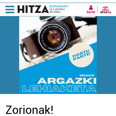
Sartu
Zorionak!